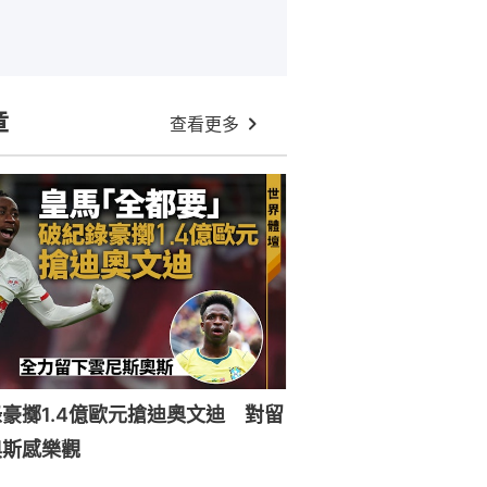
章
查看更多
豪擲1.4億歐元搶迪奧文迪 對留
奧斯感樂觀