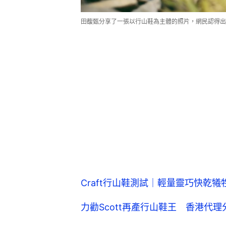
田馥甄分享了一張以行山鞋為主體的照片，網民認得出是H
Craft行山鞋測試｜輕量靈巧快乾
力勸Scott再產行山鞋王 香港代