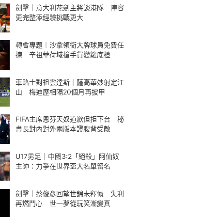
劍擊｜意大利花劍主將談港隊 陣容
更完整添經驗挑戰更大
轉會專題︱沙拿領銜大牌球員免費任
揀 辛祖華荷域搶手貨變籮底橙
車路士對祖雲達斯｜薩高華妙射定江
山 梅迪歷相隔20個月再披甲
FIFA主席恩芬天奴道歉但拒下台 秘
書長對內對外兩版本證腹背受敵
U17男足｜中國3:2「絕殺」阿仙奴
主帥：力爭在世界盃大名單留名
劍擊｜蔡俊彥回望世錦未釋懷 失利
再燃鬥心 世一夢從玩笑漸變真