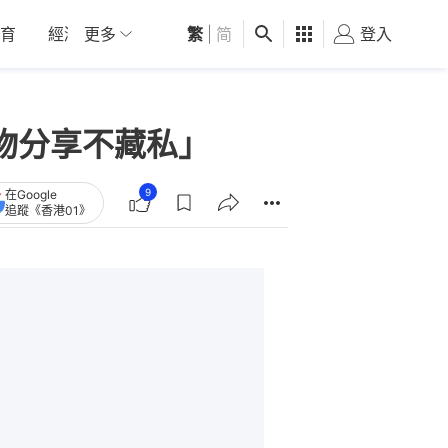
育
經濟
更多
01深圳
繁
觀點
|
简
健康
好食玩飛
登入
女
物分享不藏私」
9
在Google
追蹤《香港01》