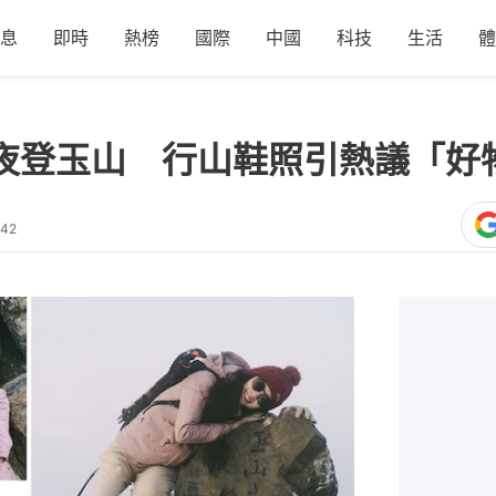
息
即時
熱榜
國際
中國
科技
生活
體
一夜登玉山 行山鞋照引熱議「好
:42