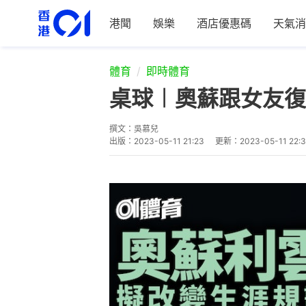
港聞
娛樂
酒店優惠碼
天氣消
體育
即時體育
桌球︱奧蘇跟女友復
撰文：
吳慕兒
出版：
2023-05-11 21:23
更新：
2023-05-11 22: