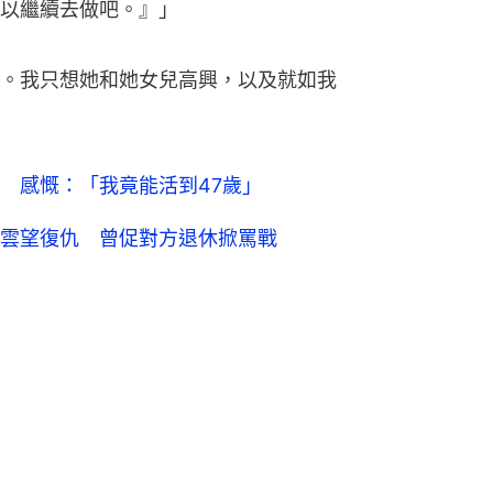
以繼續去做吧。』」
。我只想她和她女兒高興，以及就如我
 感慨：「我竟能活到47歲」
雲望復仇 曾促對方退休掀罵戰