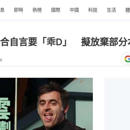
息
即時
熱榜
國際
中國
科技
生活
體
合自言要「乖D」 擬放棄部分
36