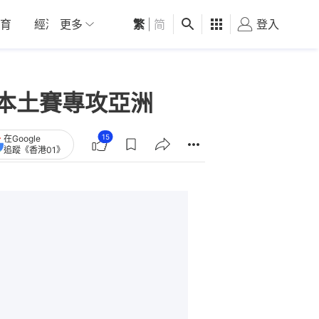
育
經濟
更多
01深圳
繁
觀點
|
简
健康
好食玩飛
登入
女
本土賽專攻亞洲
15
在Google
追蹤《香港01》