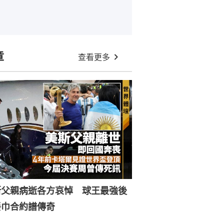
章
查看更多
斯父親病逝各方哀悼 球王最強後
餐巾合約譜傳奇