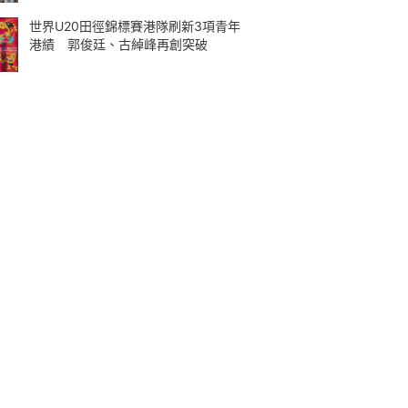
世界U20田徑錦標賽港隊刷新3項青年
港績 郭俊廷、古綽峰再創突破