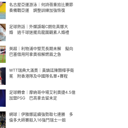
名古屋亞運游泳｜何詩蓓重拾比賽節
奏備戰亞運 調整訓練加強恢復
足球熱話｜外媒誤報C朗佐真娜大
婚 過千球迷擺烏龍圍觀素人婚禮
英超｜利物浦中堅荒長期未解 擬向
巴塞借用阿拿奧祖解燃眉之急
WTT瑞典大滿貫｜黃鎮廷陳顥樺爭衛
冕 附香港隊及中國隊名單+賽程
足球轉會｜摩納哥中場艾利奧捷4.5億
加盟PSG 巴高拿去留未定
網球｜伊雅娜延續強勢取七連勝 多
倫多大師賽殺入16強鬥瑞士一姐