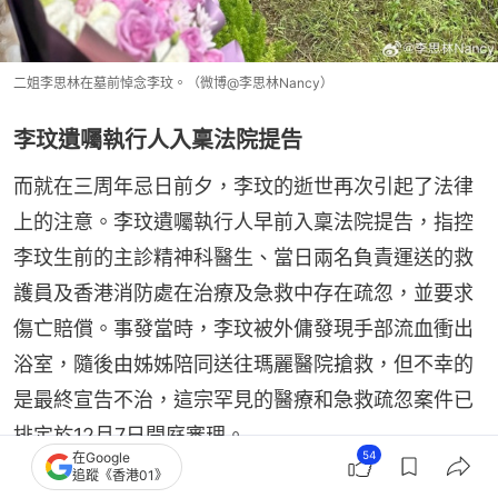
二姐李思林在墓前悼念李玟。（微博@李思林Nancy）
李玟遺囑執行人入稟法院提告
而就在三周年忌日前夕，李玟的逝世再次引起了法律
上的注意。李玟遺囑執行人早前入稟法院提告，指控
李玟生前的主診精神科醫生、當日兩名負責運送的救
護員及香港消防處在治療及急救中存在疏忽，並要求
傷亡賠償。事發當時，李玟被外傭發現手部流血衝出
浴室，隨後由姊姊陪同送往瑪麗醫院搶救，但不幸的
是最終宣告不治，這宗罕見的醫療和急救疏忽案件已
排定於12月7日開庭審理。
54
在Google
追蹤《香港01》