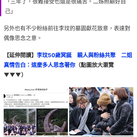
「三年了，很難接受也還是很痛苦。二姊照顧好自
己」
另外也有不少粉絲前往李玟的墓園獻花致意，表達對
偶像思念之意。
【延伸閱讀】
李玟50歲冥誕　親人與粉絲共聚　二姐
真情告白：這麼多人思念著你
（點圖放大瀏覽
▼▼▼）