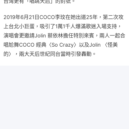
台灣更有「唱跳天后」的封號。
2019年6月21日COCO李玟在她出道25年，第二次攻
上台北小巨蛋，吸引了1萬1千人爆滿歌迷入場支持，
演唱會更邀請Jolin 蔡依林擔任特別來賓，兩人一起合
唱尬舞COCO 經典〈So Crazy〉以及Jolin 〈怪美
的〉，兩大天后世紀同台當時引發轟動。