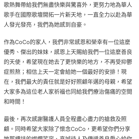
歌熱舞帶給我們無盡快樂與驚喜外，更努力地為華人
歌手在國際歌壇開拓一片新天地，一直全力以赴為華
人發光發亮，我們為她感到自豪。
作為CoCo的家人，我們非常感恩和榮幸有一位這麼
優秀、傑出的妹妹，感恩上天賜給我們一位這麼善良
的天使，希望現在她去了更快樂的地方，不再受抑鬱
症煎熬；相信上天一定會給她一個最好的安排！現
在，我們最大的責任就是好好照顧年邁的母親，希望
大家多為這位老人家祈福也同給我們療治傷痛的空間
和時間！
最後，再次感謝醫護人員全程盡心盡力的搶救及照
顧。同時希望大家除了懷念CoCo，更希望你們分享
她那標誌的燦爛笑容、真誠待人及傳遞善良愛心給你