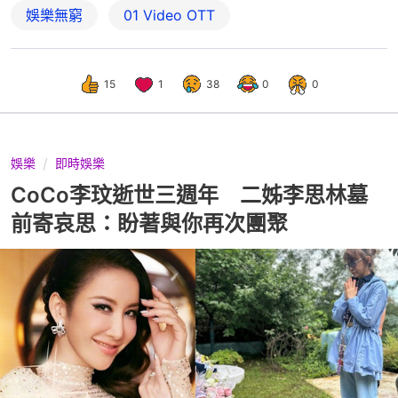
娛樂無窮
01‌ ‌Video‌ ‌OTT
15
1
38
0
0
娛樂
即時娛樂
CoCo李玟逝世三週年 二姊李思林墓
前寄哀思：盼著與你再次團聚