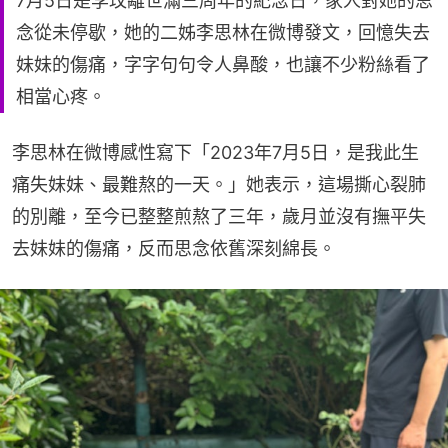
7月5日是李玟離世滿三周年的紀念日，家人對她的思
念從未停歇，她的二姊李思林在微博發文，回憶失去
妹妹的傷痛，字字句句令人鼻酸，也讓不少粉絲看了
相當心疼。
李思林在微博感性寫下「2023年7月5日，是我此生
痛失妹妹、最難熬的一天。」她表示，這場撕心裂肺
的別離，至今已整整煎熬了三年，歲月並沒有撫平失
去妹妹的傷痛，反而思念依舊深刻綿長。