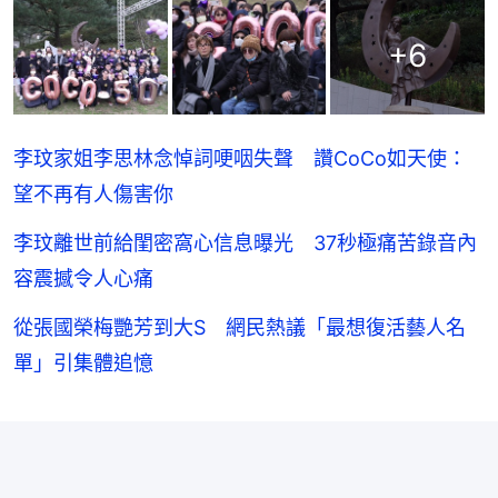
+
6
李玟家姐李思林念悼詞哽咽失聲 讚CoCo如天使：
望不再有人傷害你
李玟離世前給閨密窩心信息曝光 37秒極痛苦錄音內
容震撼令人心痛
從張國榮梅艷芳到大S 網民熱議「最想復活藝人名
單」引集體追憶