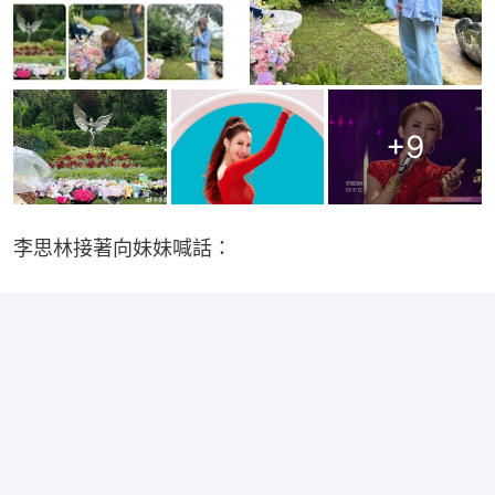
+
9
李思林接著向妹妹喊話：