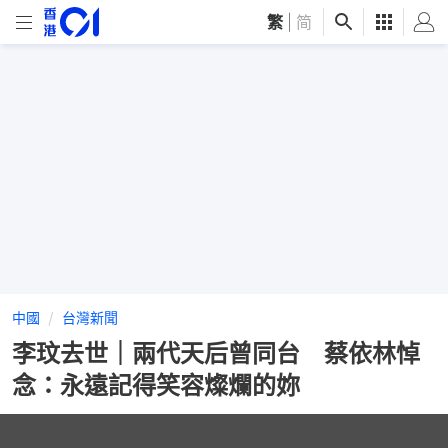
繁
|
简
中國
台灣新聞
李玟去世｜兩代天后曾同台 蔡依林悼
念：永遠記得笑容燦爛的妳