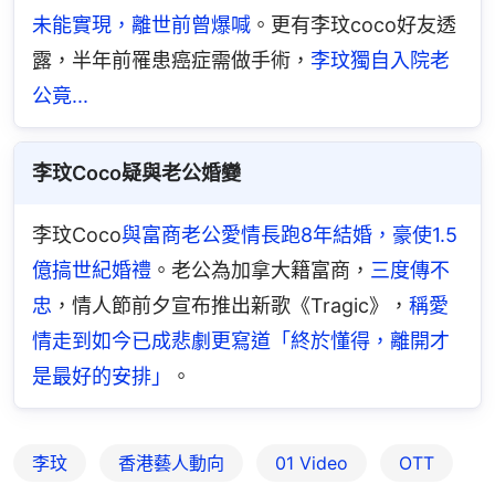
未能實現，離世前曾爆喊
。更有李玟coco好友透
露，半年前罹患癌症需做手術，
李玟獨自入院老
公竟...
李玟Coco疑與老公婚變
李玟Coco
與富商老公愛情長跑8年結婚，豪使1.5
億搞世紀婚禮
。老公為加拿大籍富商，
三度傳不
忠
，情人節前夕宣布推出新歌《Tragic》，
稱愛
情走到如今已成悲劇更寫道「終於懂得，離開才
是最好的安排」
。
李玟
香港藝人動向
01 Video
OTT