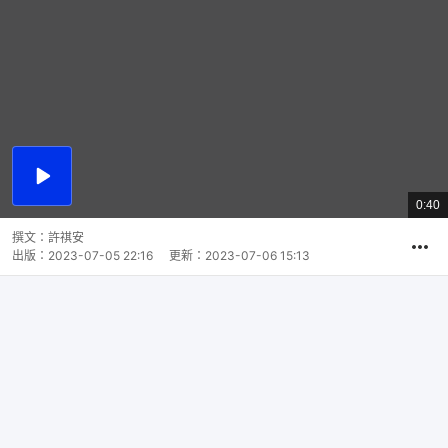
播
放
0:40
總
影
共
片
時
撰文：
許祺安
間
出版：
2023-07-05 22:16
更新：
2023-07-06 15:13