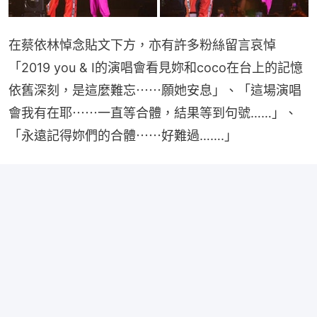
在蔡依林悼念貼文下方，亦有許多粉絲留言哀悼
「2019 you & I的演唱會看見妳和coco在台上的記憶
依舊深刻，是這麼難忘⋯⋯願她安息」、「這場演唱
會我有在耶⋯⋯一直等合體，結果等到句號……」、
「永遠記得妳們的合體⋯⋯好難過…….」