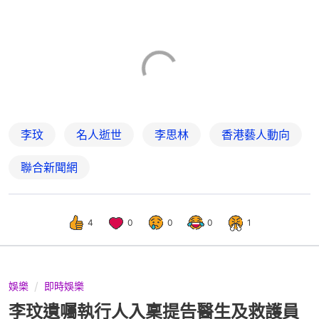
李玟
名人逝世
李思林
香港藝人動向
聯合新聞網
4
0
0
0
1
娛樂
即時娛樂
李玟遺囑執行人入稟提告醫生及救護員