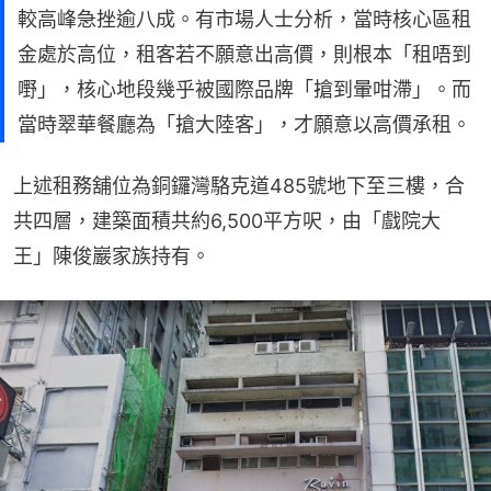
較高峰急挫逾八成。有市場人士分析，當時核心區租
金處於高位，租客若不願意出高價，則根本「租唔到
嘢」，核心地段幾乎被國際品牌「搶到暈咁滯」。而
當時翠華餐廳為「搶大陸客」，才願意以高價承租。
上述租務舖位為銅鑼灣駱克道485號地下至三樓，合
共四層，建築面積共約6,500平方呎，由「戲院大
王」陳俊巖家族持有。