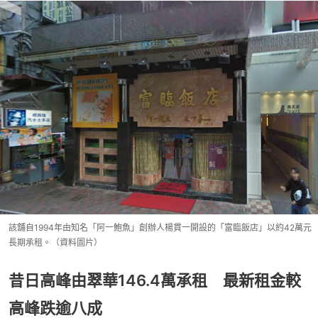
該舖自1994年由知名「阿一鮑魚」創辦人楊貫一開設的「富臨飯店」以約42萬元
長期承租。（資料圖片）
昔日高峰由翠華146.4萬承租 最新租金較
高峰跌逾八成