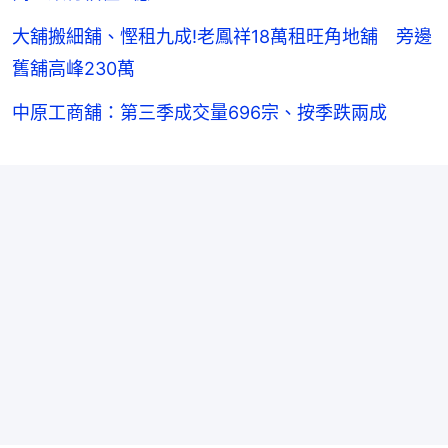
大舖搬細舖、慳租九成!老鳳祥18萬租旺角地舖 旁邊
舊舖高峰230萬
中原工商舖：第三季成交量696宗、按季跌兩成