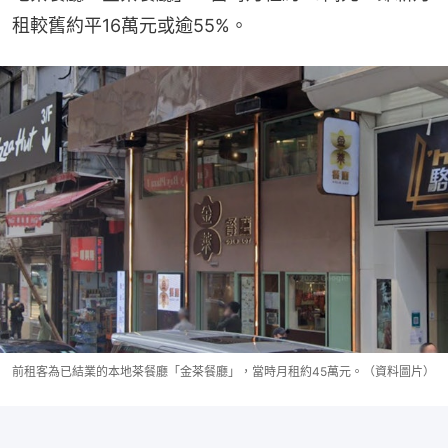
租較舊約平16萬元或逾55%。
前租客為已結業的本地茶餐廳「金茶餐廳」，當時月租約45萬元。（資料圖片）