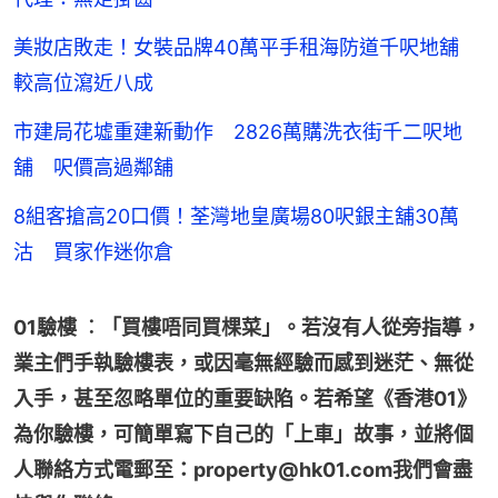
美妝店敗走！女裝品牌40萬平手租海防道千呎地舖
較高位瀉近八成
市建局花墟重建新動作 2826萬購洗衣街千二呎地
舖 呎價高過鄰舖
8組客搶高20口價！荃灣地皇廣場80呎銀主舖30萬
沽 買家作迷你倉
01驗樓 ︰「買樓唔同買棵菜」。若沒有人從旁指導，
業主們手執驗樓表，或因毫無經驗而感到迷茫、無從
入手，甚至忽略單位的重要缺陷。若希望《香港01》
為你驗樓，可簡單寫下自己的「上車」故事，並將個
人聯絡方式電郵至：property@hk01.com我們會盡