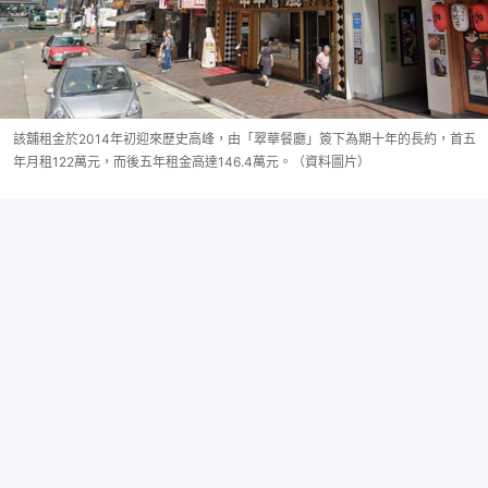
該舖租金於2014年初迎來歷史高峰，由「翠華餐廳」簽下為期十年的長約，首五
年月租122萬元，而後五年租金高達146.4萬元。（資料圖片）