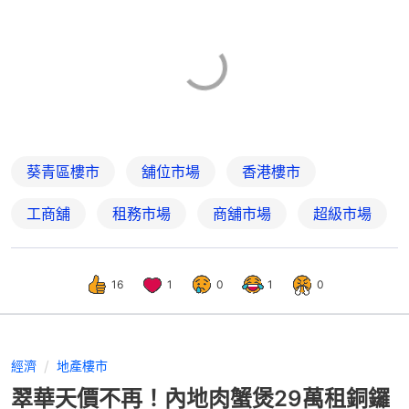
葵青區樓市
舖位市場
香港樓市
工商舖
租務市場
商舖市場
超級市場
16
1
0
1
0
經濟
地產樓市
翠華天價不再！內地肉蟹煲29萬租銅鑼