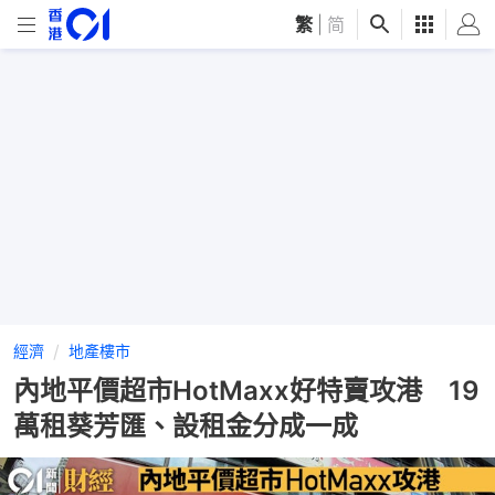
繁
|
简
經濟
地產樓市
內地平價超市HotMaxx好特賣攻港 19
萬租葵芳匯、設租金分成一成