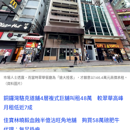
市場人士透露，而當時翠華餐廳為「搶大陸客」，才願意以146.4萬元高價承租。
（資料圖片）
銅鑼灣駱克道舖4層複式巨舖叫租48萬 較翠華高峰
月租低近7成
佳寶林曉毅血蝕半億沽旺角地舖 夠買58萬磅肥牛
代理：無足掛齒