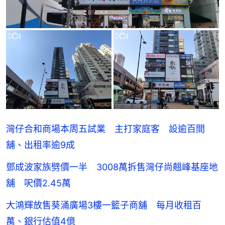
灣仔合和商場本周五試業 主打家庭客 設逾百間
舖、出租率逾9成
鄧成波家族劈價一半 3008萬拆售灣仔尚翹峰基座地
舖 呎價2.45萬
大鴻輝放售葵涌廣場3樓一籃子商舖 每月收租百
萬、銀行估值4億