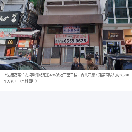
上述租務舖位為銅鑼灣駱克道485號地下至三樓，合共四層，建築面積共約6,500
平方呎。（資料圖片）