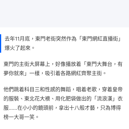
去年11月底，東門老街突然作為「東門網紅直播街」
爆火了起來。
東門的主街大屏幕上，好像播放着「東門大舞台，有
夢你就來」一樣，吸引着各路網紅齊聚主街。
他們跳着科目三和性感的舞蹈，唱着老歌，穿着皇帝
的服裝、東北花大襖、用化肥袋做出的「流浪漢」衣
服......在小小的鏡頭前，拿出十八般才藝，只為博得
榜一大哥一笑。