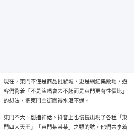
現在，東門不僅是商品批發城，更是網紅集散地，遊
客們衝着「不是演唱會去不起而是東門更有性價比」
的想法，把東門主街圍得水泄不通。
東門不大，創造神話。抖音上也慢慢出現了各種「東
門四大天王」「東門某某某」之類的號，他們共享着