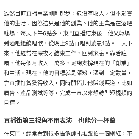
雖然目前直播事業剛剛起步，還沒有收入，但不影響
他的生活，因為這只是他的副業。他的主業是在酒吧
駐場，每天下午6點多，東門直播結束後，他又轉場
到酒吧繼續唱歌，從晚上9點再唱到凌晨1點。一天下
來，他經常在深夜才結束工作，回到家裏。靠着駐
唱，他每個月收入一萬多，足夠支撐現在的「創業」
和生活。現在，他的目標就是漲粉，漲到一定數量，
靠直播打賞獲得收入，同時開拓其他賺錢渠道，比如
廣告、產品測試等等，完成一直以來想轉型短視頻的
目標。
直播街第三視角不用表演 也能分一杯羹
在東門，經常看到很多攝像師扎堆跟拍一個網紅，不