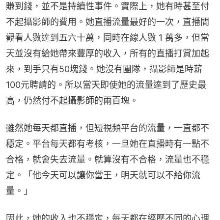
賺到錢，並不是持續性事件。實際上，她有時甚至付
不起攝影師的費用。她直播流量最好的一次，直播間
觀看人數達到五六十萬，同時在線人數 1 萬多，但當
天並沒有給她帶來豐厚的收入，所有的直播打賞加起
來，到手只有50塊錢。她沒有團隊，攝影師是時薪
100元聘請的。所以當天即使她的流量達到了歷史最
高，仍然付不起攝影師的兩百塊。
雖然她每天都直播，但短視頻平台的流量，一直都不
穩定。平台每天都有考核，一旦她在直播時有一點不
合格，就會失去流量。就算沒有不合格，流量也不穩
定。「他今天可以讓你當王，明天就可以不給你流
量。」
因此，她的收入也不穩定，每天都在經歷不同的心理