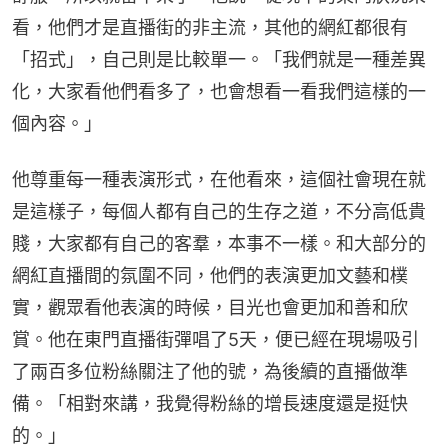
看，他們才是直播街的非主流，其他的網紅都很有
「招式」，自己則是比較單一。「我們就是一種差異
化，大家看他們看多了，也會想看一看我們這樣的一
個內容。」
他尊重每一種表演形式，在他看來，這個社會現在就
是這樣子，每個人都有自己的生存之道，不分高低貴
賤，大家都有自己的客羣，本事不一樣。和大部分的
網紅直播間的氛圍不同，他們的表演更加文藝和樸
實，觀眾看他表演的時候，目光也會更加和善和欣
賞。他在東門直播街彈唱了5天，便已經在現場吸引
了兩百多位粉絲關注了他的號，為後續的直播做準
備。「相對來講，我覺得粉絲的增長速度還是挺快
的。」