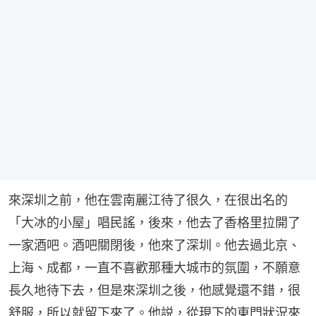
來深圳之前，他在雲南麗江待了很久，在很出名的
「大冰的小屋」唱民謠，後來，他去了香格里拉開了
一家酒吧。酒吧關閉後，他來了深圳。他去過北京、
上海、成都，一直不喜歡那種大城市的氛圍，不願意
長久地待下去，但是來深圳之後，他感覺還不錯，很
舒服，所以就留下來了。他説，從現下的東門狀況來