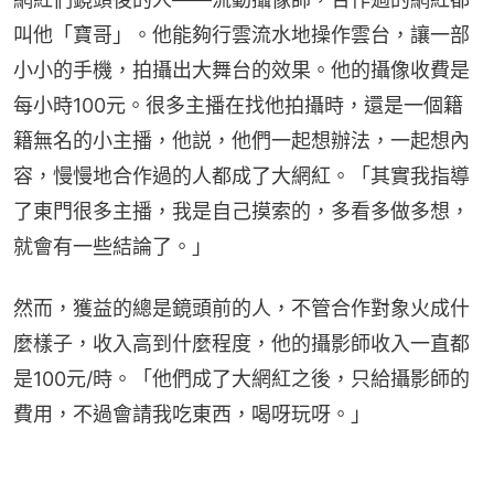
叫他「寶哥」。他能夠行雲流水地操作雲台，讓一部
小小的手機，拍攝出大舞台的效果。他的攝像收費是
每小時100元。很多主播在找他拍攝時，還是一個籍
籍無名的小主播，他説，他們一起想辦法，一起想內
容，慢慢地合作過的人都成了大網紅。「其實我指導
了東門很多主播，我是自己摸索的，多看多做多想，
就會有一些結論了。」
然而，獲益的總是鏡頭前的人，不管合作對象火成什
麼樣子，收入高到什麼程度，他的攝影師收入一直都
是100元/時。「他們成了大網紅之後，只給攝影師的
費用，不過會請我吃東西，喝呀玩呀。」