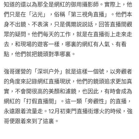
知道的還以為那全是網紅的御用攝影師。實際上，他
們只是在「沾光」，俗稱「第三視角直播」。他們本
身不出鏡、不表演，只是偶爾説説話，回答直播間觀
眾的疑問。他們每天的工作，就是在直播街上走來走
去，和現場的遊客一樣，哪裏的網紅有人氣、有看
點，他們就把鏡頭對準哪裏。
強哥運營的「深圳户外」就是這樣一個號，以旁觀者
的角度來記錄網紅直播現狀，他們的鏡頭追求更加真
實，不會開很高的美顏和濾鏡，也因此，有時會成為
網紅的「打假直播間」。這一類「旁觀性」的直播，
永遠跟着流量走。12月初東門直播街爆火的時候，強
哥便跟着來到了這裏。