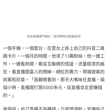
強哥直播東門網紅（深圳微時光授權使用）
一個手機，一個雲台，在雲台上掛上自己的抖音二維
碼卡片。一個月的時間，他漲了1.1萬粉絲。他一邊工
作，一邊看熱鬧，看這互聯網的怪誕，流量經濟的瘋
狂，看直播間富人的闊綽，網紅的賣力，現場遊客的
詫異和欣喜。「我親眼看到，那天大嘴味在直播，兩
個小時，直播間打賞5000多元，這直播肯定是賺錢
的。」
強哥説，自己直播不為賺錢，只是想漲粉，宣傳自己