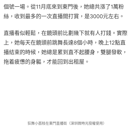
個號一場。從11月底來到東門後，她總共漲了1萬粉
絲，收到最多的一次直播間打賞，是3000元左右。
直播看似輕鬆，在鏡頭前比劃幾下就有人打錢。實際
上，她每天在鏡頭前跳舞長達8個小時，晚上12點直
播結束的時候，她總是累到直不起腰身，雙腿發軟，
拖着疲憊的身軀，才能回到出租屋。
狂舞小荔枝在東門直播街（深圳微時光授權使用）