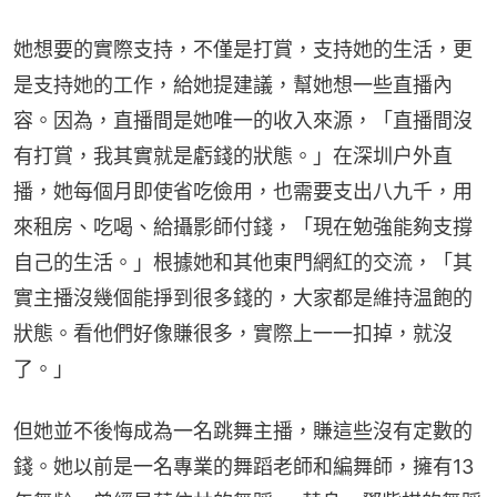
她想要的實際支持，不僅是打賞，支持她的生活，更
是支持她的工作，給她提建議，幫她想一些直播內
容。因為，直播間是她唯一的收入來源，「直播間沒
有打賞，我其實就是虧錢的狀態。」在深圳户外直
播，她每個月即使省吃儉用，也需要支出八九千，用
來租房、吃喝、給攝影師付錢，「現在勉強能夠支撐
自己的生活。」根據她和其他東門網紅的交流，「其
實主播沒幾個能掙到很多錢的，大家都是維持温飽的
狀態。看他們好像賺很多，實際上一一扣掉，就沒
了。」
但她並不後悔成為一名跳舞主播，賺這些沒有定數的
錢。她以前是一名專業的舞蹈老師和編舞師，擁有13