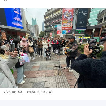
阿俊在東門表演（深圳微時光授權使用）