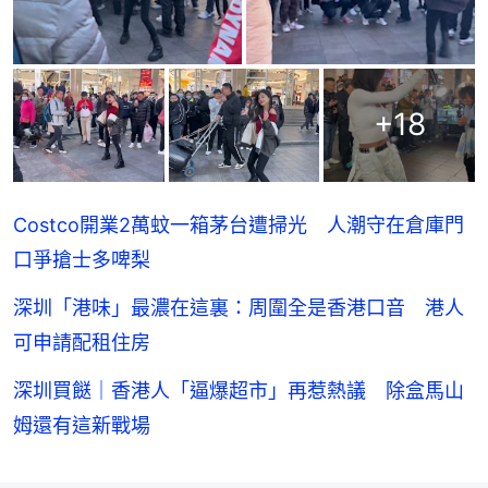
+
18
Costco開業2萬蚊一箱茅台遭掃光 人潮守在倉庫門
口爭搶士多啤梨
深圳「港味」最濃在這裏：周圍全是香港口音 港人
可申請配租住房
深圳買餸｜香港人「逼爆超市」再惹熱議 除盒馬山
姆還有這新戰場