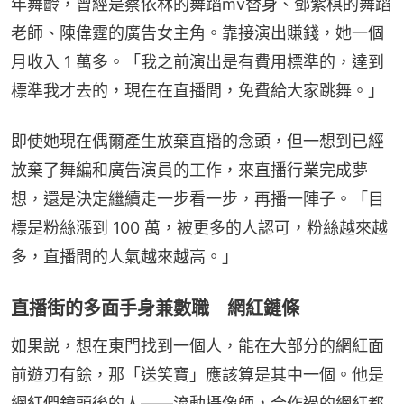
年舞齡，曾經是蔡依林的舞蹈mv替身、鄧紫棋的舞蹈
老師、陳偉霆的廣告女主角。靠接演出賺錢，她一個
月收入 1 萬多。「我之前演出是有費用標準的，達到
標準我才去的，現在在直播間，免費給大家跳舞。」
即使她現在偶爾產生放棄直播的念頭，但一想到已經
放棄了舞編和廣告演員的工作，來直播行業完成夢
想，還是決定繼續走一步看一步，再播一陣子。「目
標是粉絲漲到 100 萬，被更多的人認可，粉絲越來越
多，直播間的人氣越來越高。」
直播街的多面手身兼數職 網紅鏈條
如果説，想在東門找到一個人，能在大部分的網紅面
前遊刃有餘，那「送笑寶」應該算是其中一個。他是
網紅們鏡頭後的人——流動攝像師，合作過的網紅都