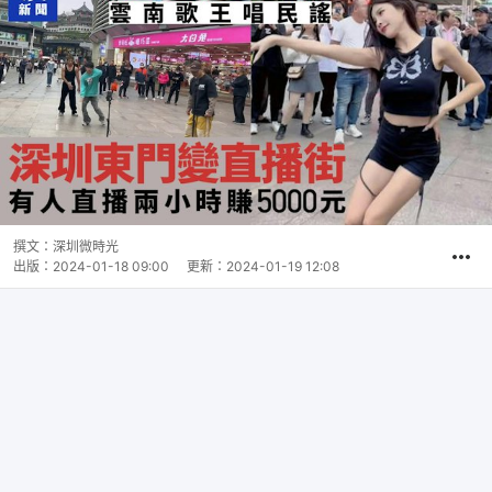
撰文：
深圳微時光
出版：
2024-01-18 09:00
更新：
2024-01-19 12:08