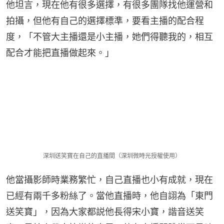
他坦言，現在他有很多選擇，有很多團隊找他運營和
拍攝，但他有自己的選擇標準，要看主播的配合程
度，「不管大主播還是小主播，她們得聽我的，相互
配合才能把直播做起來。」
深圳送笑寶在自己的直播間（深圳微時光授權使用）
他當攝影師時業務繁忙，自己直播也小有成就，現在
已經有兩千多粉絲了。當他直播時，他自詡為「東門
送笑寶」，因為大家都説他長得宋小寶，諧音送笑