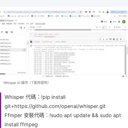
Whisper AI 操作（T客邦提供）
Whisper 代碼：!pip install
git+https://github.com/openai/whisper.git
Ffmper 安裝代碼：!sudo apt update && sudo apt
install ffmpeg