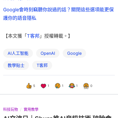
Google會時刻竊聽你說過的話？關閉這些選項能更保
護你的語音隱私
【本文獲「
T客邦
」授權轉載。】
AI人工智能
OpenAI
Google
教學貼士
T客邦
5
1
1
1
0
科技玩物
實用教學