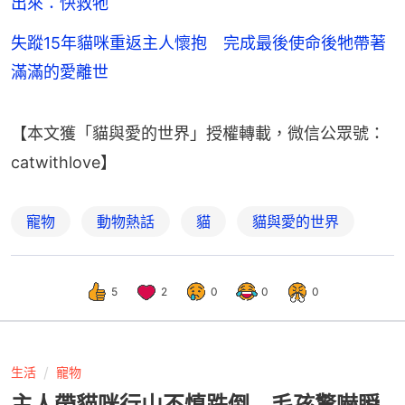
出來：快救牠
失蹤15年貓咪重返主人懷抱 完成最後使命後牠帶著
滿滿的愛離世
【本文獲「貓與愛的世界」授權轉載，微信公眾號：
catwithlove】
寵物
動物熱話
貓
貓與愛的世界
5
2
0
0
0
生活
寵物
主人帶貓咪行山不慎跌倒 毛孩驚嚇瞬