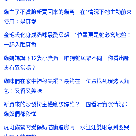
貓主子不賞臉新買回來的貓窩 在1情況下牠主動前來
使用：是真愛
金毛犬化身成貓咪最愛暖爐 1位置更是牠必窩地盤：
一起入眠真香
貓媽媽誕下12隻小寶寶 唯獨牠與眾不同 你看出哪
裏有異常嗎？
貓咪們在家中神秘失蹤？最終在一位置找到現烤大麵
包：又香又美味
新買來的沙發椅主權應該歸誰？一圖看清實際情況：
貓奴們都秒懂
虎斑貓緊叼受傷奶喵衝進房內 水汪汪雙眼急到要哭