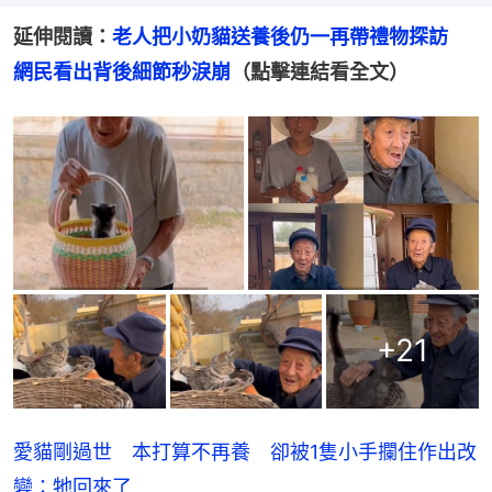
延伸閱讀：
老人把小奶貓送養後仍一再帶禮物探訪　
網民看出背後細節秒淚崩
（點擊連結看全文）
+
21
愛貓剛過世 本打算不再養 卻被1隻小手攔住作出改
變：牠回來了