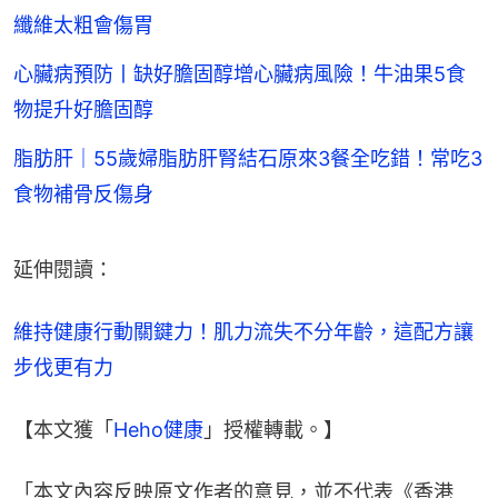
纖維太粗會傷胃
心臟病預防丨缺好膽固醇增心臟病風險！牛油果5食
物提升好膽固醇
脂肪肝｜55歲婦脂肪肝腎結石原來3餐全吃錯！常吃3
食物補骨反傷身
延伸閱讀：
維持健康行動關鍵力！肌力流失不分年齡，這配方讓
步伐更有力
【本文獲「
Heho健康
」授權轉載。】
「本文內容反映原文作者的意見，並不代表《香港