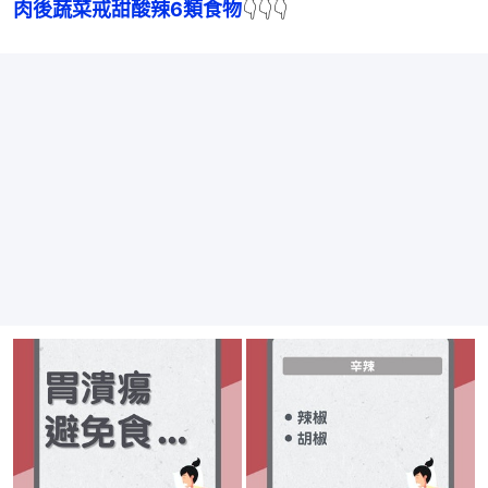
肉後蔬菜戒甜酸辣6類食物
👇👇👇