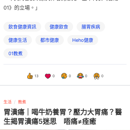
01》的立場。」
飲食健康資訊
健康飲食
腸胃疾病
健康生活
都市健康
Heho健康
01教煮
13
0
0
0
0
生活
教煮
胃潰瘍｜喝牛奶養胃？壓力大胃痛？醫
生揭胃潰瘍5迷思 唔痛≠痊癒