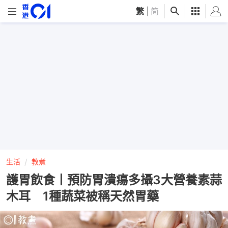
繁
|
简
生活
教煮
護胃飲食丨預防胃潰瘍多攝3大營養素蒜
木耳 1種蔬菜被稱天然胃藥