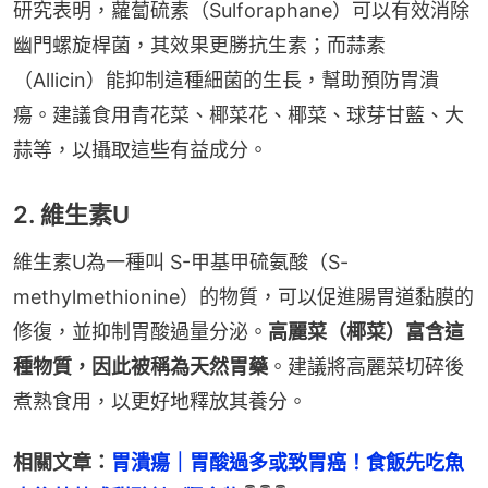
研究表明，蘿蔔硫素（Sulforaphane）可以有效消除
幽門螺旋桿菌，其效果更勝抗生素；而蒜素
（Allicin）能抑制這種細菌的生長，幫助預防胃潰
瘍。建議食用青花菜、椰菜花、椰菜、球芽甘藍、大
蒜等，以攝取這些有益成分。
2. 維生素U
維生素U為一種叫 S-甲基甲硫氨酸（S-
methylmethionine）的物質，可以促進腸胃道黏膜的
修復，並抑制胃酸過量分泌。
高麗菜（椰菜）富含這
種物質，因此被稱為天然胃藥
。建議將高麗菜切碎後
煮熟食用，以更好地釋放其養分。
相關文章：
胃潰瘍｜胃酸過多或致胃癌！食飯先吃魚