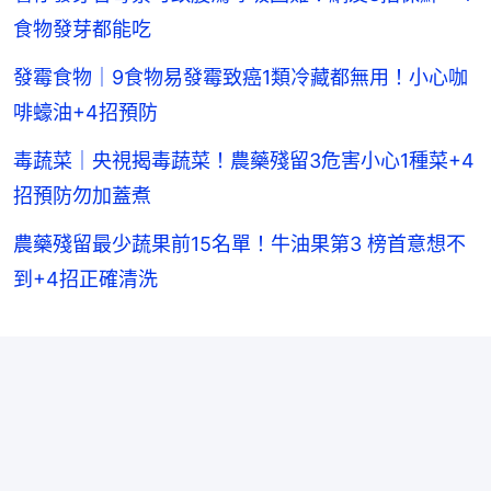
食物發芽都能吃
發霉食物｜9食物易發霉致癌1類冷藏都無用！小心咖
啡蠔油+4招預防
毒蔬菜｜央視揭毒蔬菜！農藥殘留3危害小心1種菜+4
招預防勿加蓋煮
農藥殘留最少蔬果前15名單！牛油果第3 榜首意想不
到+4招正確清洗