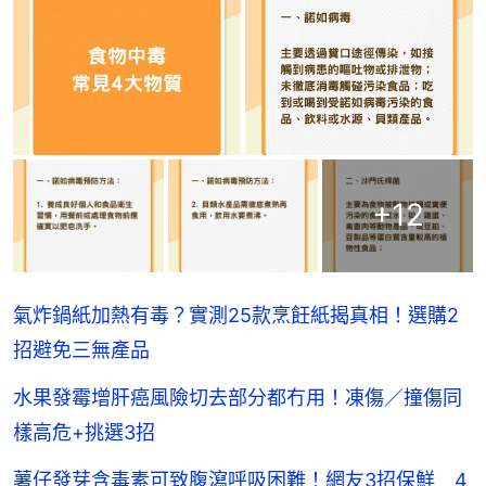
+
12
氣炸鍋紙加熱有毒？實測25款烹飪紙揭真相！選購2
招避免三無產品
水果發霉增肝癌風險切去部分都冇用！凍傷／撞傷同
樣高危+挑選3招
薯仔發芽含毒素可致腹瀉呼吸困難！網友3招保鮮 4