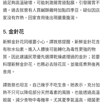
過足夠高溫破壞，可能刺激腸胃道黏膜，引發腸胃不
適。過去就曾有人買鹹酥雞時加點四季豆，疑似因店
家沒有炸熟，回家食用後出現嚴重腹瀉。
5. 金針花
新鮮金針花同樣要小心。譚敦慈提醒，新鮮金針花含
有秋水仙素，進入人體後可能轉化為毒性更強的物
質，因此建議民眾優先選擇乾燥處理過的金針；若要
料理新鮮金針花，也務必去除花蕊，並徹底煮熟後再
食用。
譚敦慈也坦言，自己幾乎不吃生食。她表示，充分加
熱不只可以降低部分天然毒素的風險，也能透過高溫
殺菌，減少食物中毒機率。尤其夏季氣溫高、細菌更