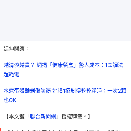
延伸閱讀：
越清淡越貴？ 網揭「健康餐盒」驚人成本：1烹調法
超耗電
水煮蛋殼難剝傷腦筋 她曝1招剝得乾乾淨淨：一次2顆
也OK
【本文獲「
聯合新聞網
」授權轉載。】