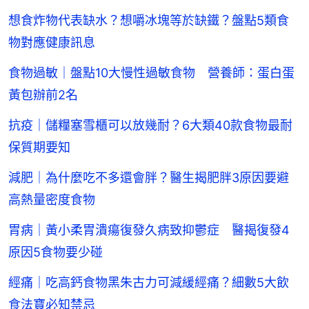
想食炸物代表缺水？想嚼冰塊等於缺鐵？盤點5類食
物對應健康訊息
食物過敏｜盤點10大慢性過敏食物 營養師：蛋白蛋
黃包辦前2名
抗疫｜儲糧塞雪櫃可以放幾耐？6大類40款食物最耐
保質期要知
減肥｜為什麼吃不多還會胖？醫生揭肥胖3原因要避
高熱量密度食物
胃病｜黃小柔胃潰瘍復發久病致抑鬱症 醫揭復發4
原因5食物要少碰
經痛｜吃高鈣食物黑朱古力可減緩經痛？細數5大飲
食法寶必知禁忌