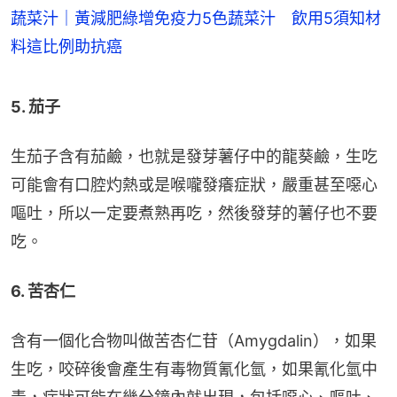
蔬菜汁｜黃減肥綠增免疫力5色蔬菜汁 飲用5須知材
料這比例助抗癌
5. 茄子
生茄子含有茄鹼，也就是發芽薯仔中的龍葵鹼，生吃
可能會有口腔灼熱或是喉嚨發癢症狀，嚴重甚至噁心
嘔吐，所以一定要煮熟再吃，然後發芽的薯仔也不要
吃。
6. 苦杏仁
含有一個化合物叫做苦杏仁苷（Amygdalin），如果
生吃，咬碎後會產生有毒物質氰化氫，如果氰化氫中