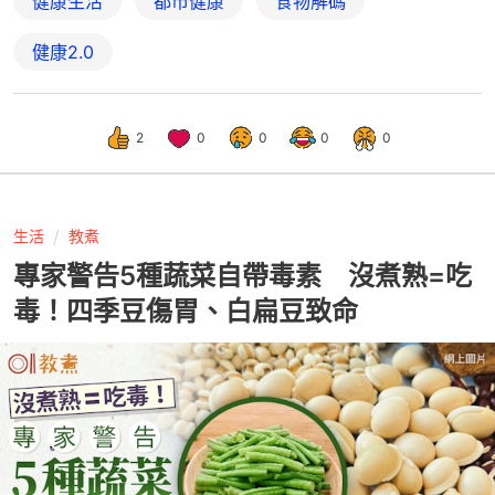
健康生活
都市健康
食物解碼
健康2.0
2
0
0
0
0
生活
教煮
專家警告5種蔬菜自帶毒素 沒煮熟=吃
毒！四季豆傷胃、白扁豆致命