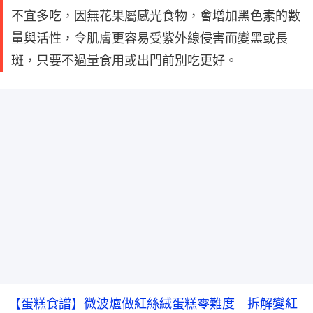
不宜多吃，因無花果屬感光食物，會增加黑色素的數
量與活性，令肌膚更容易受紫外線侵害而變黑或長
斑，只要不過量食用或出門前別吃更好。
【蛋糕食譜】微波爐做紅絲絨蛋糕零難度 拆解變紅