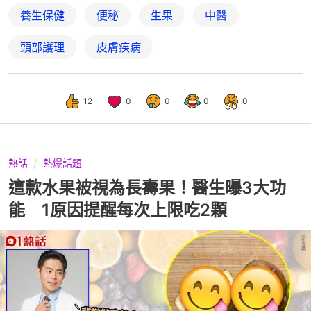
養生保健
便秘
生果
中醫
頭部護理
皮膚疾病
12
0
0
0
0
熱話
熱爆話題
這款水果被視為長壽果！醫生曝3大功
能 1原因提醒每次上限吃2顆