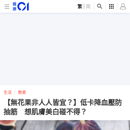
繁
|
简
生活
教煮
【無花果非人人皆宜？】低卡降血壓防
抽筋 想肌膚美白碰不得？