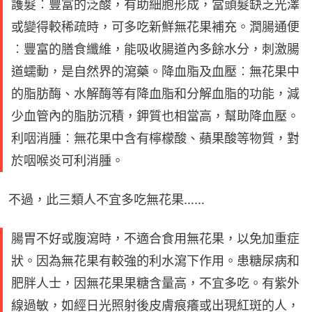
護髮︰豐富的泛酸，有助細胞形成，當頭髮缺乏光澤
或變得較稀疏時，可多吃新鮮無花果補充。潤腸通便
︰豐富的膳食纖維，能吸收腸道內多餘水分，刺激腸
道蠕動，是自然界的瀉藥。降血脂及血壓︰無花果中
的脂肪酶、水解酶等有降血脂和分解血脂的功能，減
少血管內的脂肪沉積，鉀質也相當高，幫助降血壓。
利咽消腫︰無花果中含有檸檬酸、蘋果酸等物質，對
於咽喉炎可利消腫。
不過，此三類人不宜多吃無花果……
腸胃不好或腹瀉時，不適合食用無花果，以免加重症
狀。因為無花果有較強的利水瀉下作用。患糖尿病和
肥胖人士，因無花果果糖含量高，不宜多吃。有紫外
線過敏，如經日光照射後皮膚痕癢或出現紅斑的人，