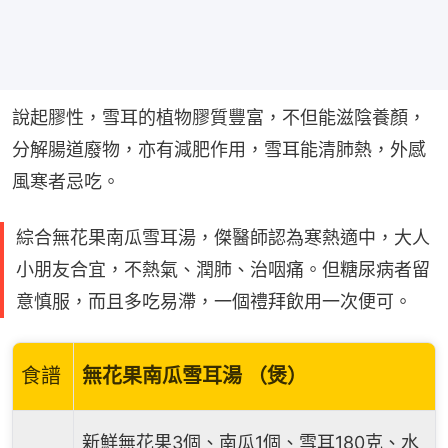
說起膠性，雪耳的植物膠質豐富，不但能滋陰養顏，
分解腸道廢物，亦有減肥作用，雪耳能清肺熱，外感
風寒者忌吃。
綜合無花果南瓜雪耳湯，傑醫師認為寒熱適中，大人
小朋友合宜，不熱氣、潤肺、治咽痛。但糖尿病者留
意慎服，而且多吃易滯，一個禮拜飲用一次便可。
食譜
無花果南瓜雪耳湯 （煲）
新鮮無花果3個、南瓜1個、雪耳180克、水