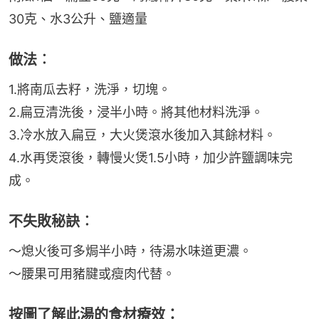
30克、水3公升、鹽適量
做法︰
1.將南瓜去籽，洗淨，切塊。
2.扁豆清洗後，浸半小時。將其他材料洗淨。
3.冷水放入扁豆，大火煲滾水後加入其餘材料。
4.水再煲滾後，轉慢火煲1.5小時，加少許鹽調味完
成。
不失敗秘訣︰
～熄火後可多焗半小時，待湯水味道更濃。
～腰果可用豬腱或瘦肉代替。
按圖了解此湯的食材療效：