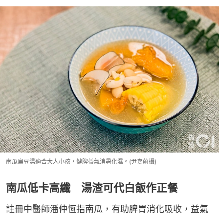
南瓜扁豆湯適合大人小孩，健脾益氣消暑化濕。(尹嘉蔚攝)
南瓜低卡高纖 湯渣可代白飯作正餐
註冊中醫師潘仲恆指南瓜，有助脾胃消化吸收，益氣