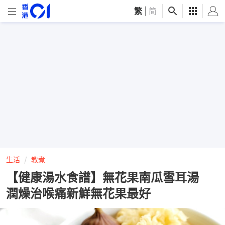
繁
|
简
生活
教煮
【健康湯水食譜】無花果南瓜雪耳湯
潤燥治喉痛新鮮無花果最好