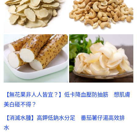
【無花果非人人皆宜？】低卡降血壓防抽筋 想肌膚
美白碰不得？
【消滅水腫】高鉀低鈉水分足 番茄薯仔湯高效排
水