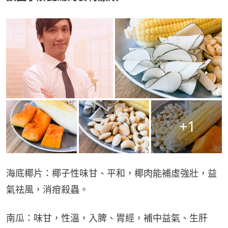
+
1
海底椰片：椰子性味甘、平和，椰肉能補虛強壯，益
氣祛風，消疳殺蟲。
南瓜：味甘，性溫，入脾、胃經，補中益氣、生肝