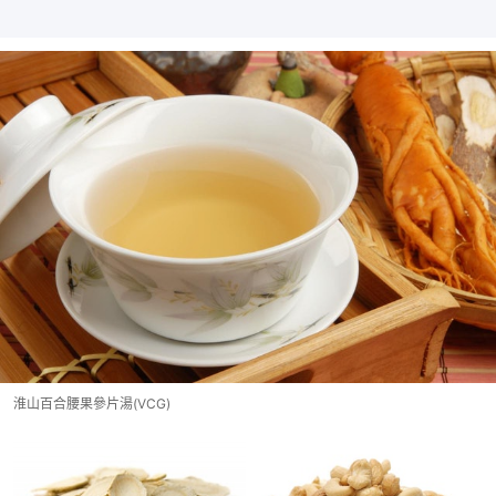
淮山百合腰果參片湯(VCG)