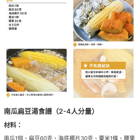
南瓜扁豆湯食譜（2-4人分量）
材料：
南瓜1個、扁豆60克、海底椰片30克、粟米1條、腰果