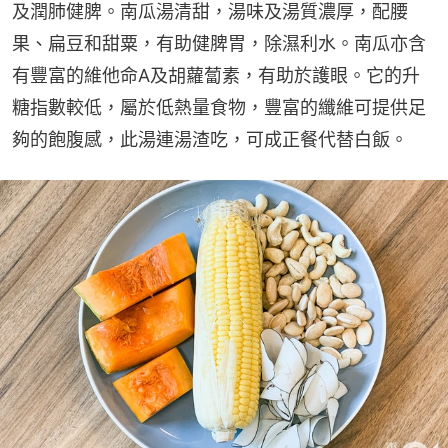
及潤肺健脾。南瓜湯清甜，湯味及湯質濃厚，配腰
果、扁豆和甜粟，有助健脾胃，除濕利水。南瓜亦含
有豐富的維他命A及胡蘿蔔素，有助於護眼。它的升
糖指數較低，屬於低熱量食物，豐富的纖維可提供足
夠的飽腹感，此湯連湯渣吃，可成正餐代替白飯。