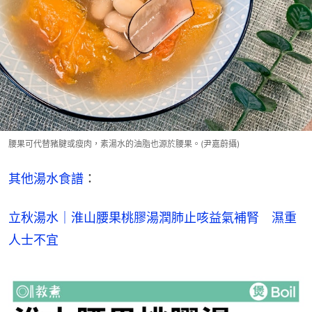
腰果可代替豬腱或瘦肉，素湯水的油脂也源於腰果。(尹嘉蔚攝)
其他湯水食譜
：
立秋湯水｜淮山腰果桃膠湯潤肺止咳益氣補腎　濕重
人士不宜