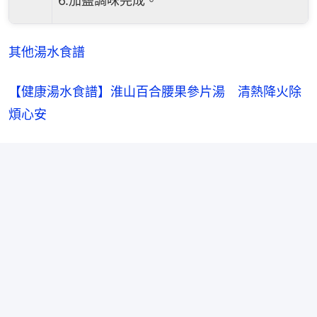
6.加鹽調味完成。
其他湯水食譜
【健康湯水食譜】淮山百合腰果參片湯　清熱降火除
煩心安