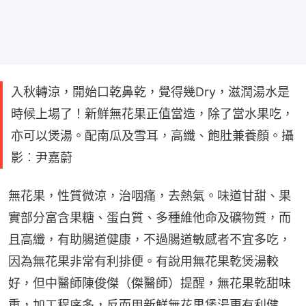
入秋轉涼，開始口乾鼻乾，覺得幾Dry，滋潤湯水是
時候上場了！新鮮無花果正值當造，除了當水果吃，
亦可以煲湯。配南瓜及雪耳，高纖、飽肚兼養顏。攝
影︰尹嘉蔚
無花果，性質微涼，治咽痛，去熱氣。味道甘甜、果
實部分富含果糖、蛋白質、多種維他命及礦物質，而
且高纖，有助腸道健康，不過腸道敏感者不宜多吃，
因為無花果非常有利排便。有說用無花果乾煲湯較
好，但中醫師陳俊傑（傑醫師）提醒，無花果乾甜味
重，加工程序多，反而用新鮮無花果煲湯更有利健