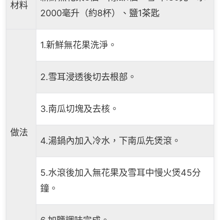
材料
2000毫升（約8杯）、鹽1茶匙
1.新鮮無花果洗淨。
2.雪耳浸透後切去根部。
3.南瓜切塊及去核。
做法
4.湯鍋內加入冷水，下南瓜先煲滾。
5.水滾後加入無花果及雪耳中慢火煲45分
鐘。