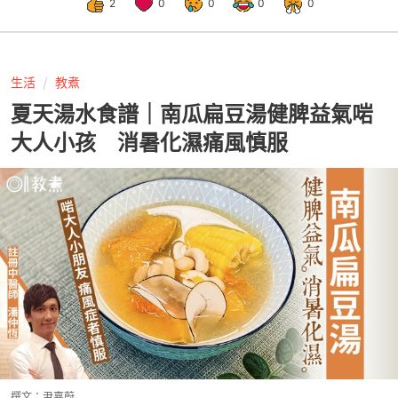
2
0
0
0
0
生活
教煮
夏天湯水食譜｜南瓜扁豆湯健脾益氣啱
大人小孩 消暑化濕痛風慎服
撰文：
尹嘉蔚