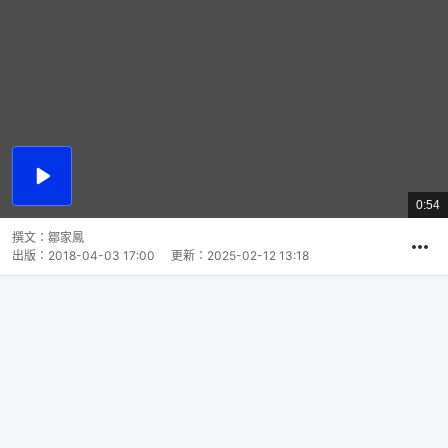
播
放
0:54
總
影
共
片
時
撰文：
鄒家鳳
間
出版：
2018-04-03 17:00
更新：
2025-02-12 13:18