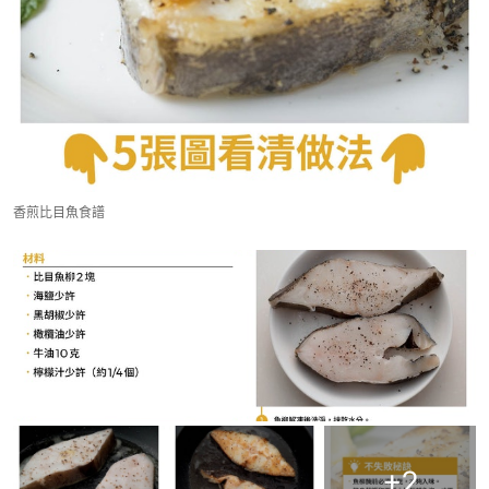
香煎比目魚食譜
+
2