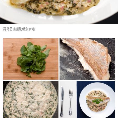
羅勒忌廉醬配鯛魚食譜