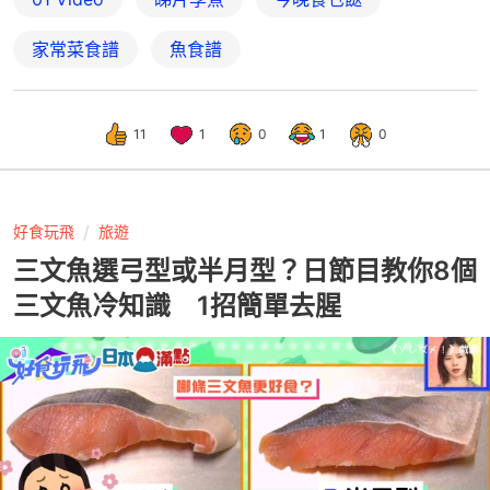
家常菜食譜
魚食譜
11
1
0
1
0
好食玩飛
旅遊
三文魚選弓型或半月型？日節目教你8個
三文魚冷知識 1招簡單去腥