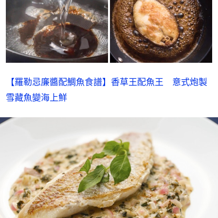
【羅勒忌廉醬配鯛魚食譜】香草王配魚王　意式炮製
雪藏魚變海上鮮