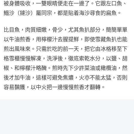
被身體吸收，一雙眼睛便走在一邊了。它跟左口魚、
鰨沙（撻沙）屬同宗，都是貼着海沙尋食的扁魚。
比目魚，肉質細嫩，骨少，尤其魚扒部分，簡簡單單
以牛油煎香，用檸檬汁去腥提鮮，即使雪藏魚扒也能
煎出風味來。只需於吃的前一天，把它由冰格移至下
格雪櫃慢慢解凍，洗淨後，徹底索乾水分，以鹽、胡
椒、和檸檬汁略醃。煎時先下少許菜油或橄欖油，然
後才加牛油，這樣可避免焦燶，火亦不能太猛，否則
容易黐鑊，以中火把一邊慢慢煎香才翻轉。