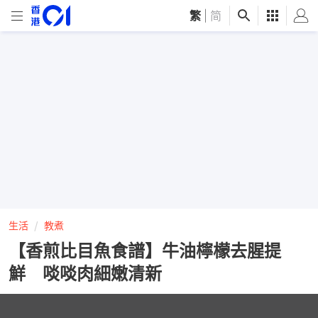
繁
|
简
生活
教煮
【香煎比目魚食譜】牛油檸檬去腥提
鮮 啖啖肉細嫩清新