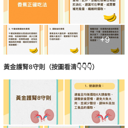
+
9
黃金護腎8守則（按圖看清👇👇👇）