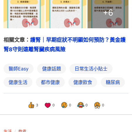
+
6
相關文章：
護腎｜早期症狀不明顯如何預防？黃金護
腎8守則遠離腎臟疾病風險
醫師Easy
健康話題
日常生活小貼士
健康生活
都市健康
健康飲食
糖尿病
3
0
0
0
0
生活
教煮