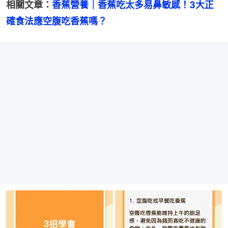
相關文章：
香蕉營養｜香蕉吃太多易鼻敏感！3大正
確食法應空腹吃香蕉嗎？