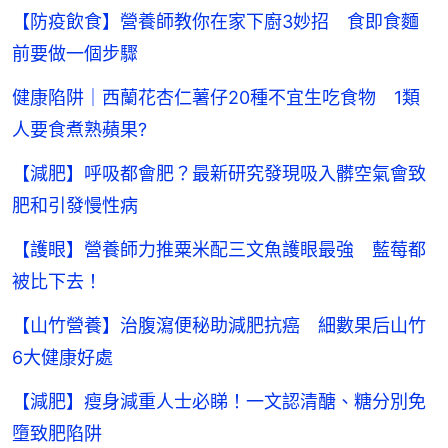
【防疫飲食】營養師教你在家下廚3妙招 食即食麵
前要做一個步驟
健康陷阱｜西蘭花杏仁薯仔20種不宜生吃食物 1類
人要食煮熟蘋果?
【減肥】呼吸都會肥？最新研究發現吸入髒空氣會致
肥和引發慢性病
【護眼】營養師力推粟米配三文魚護眼最強 藍莓都
被比下去！
【山竹營養】治腹瀉便秘助減肥抗癌 細數果后山竹
6大健康好處
【減肥】瘦身減重人士必睇！一文認清醣、糖分別免
墮致肥陷阱