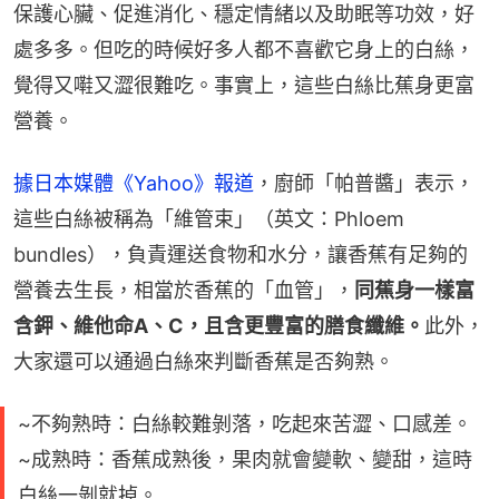
保護心臟、促進消化、穩定情緒以及助眠等功效，好
處多多。但吃的時候好多人都不喜歡它身上的白絲，
覺得又嚡又澀很難吃。事實上，這些白絲比蕉身更富
營養。
據日本媒體《Yahoo》報道
，廚師「帕普醬」表示，
這些白絲被稱為「維管束」（英文：Phloem 
bundles），負責運送食物和水分，讓香蕉有足夠的
營養去生長，相當於香蕉的「血管」，
同蕉身一樣富
含鉀、維他命A、C，且含更豐富的膳食纖維。
此外，
大家還可以通過白絲來判斷香蕉是否夠熟。
~不夠熟時：白絲較難剝落，吃起來苦澀、口感差。
~成熟時：香蕉成熟後，果肉就會變軟、變甜，這時
白絲一剝就掉。