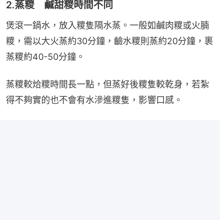
2.蒸糉 鹹甜糉時間不同
煲滾一鍋水，放入糭隻隔水蒸。一般如鹹肉糭或火腩
糭，需以大火蒸約30分鐘，䶨水糭則蒸約20分鐘，裹
蒸糭約40-50分鐘。
蒸糭較烚糭時間長一點，但蒸好後糭隻較乾身，若紮
得不夠實的也不會有水滲進糭隻，影響口感。