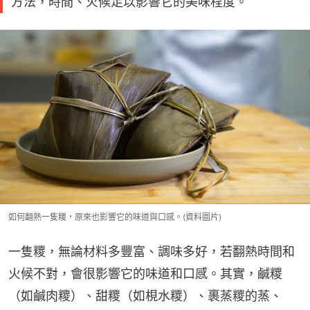
方法，時間、火候足以影響它的美味程度。
如何翻熱一隻糭，原來也影響它的味道與口感。(資料圖片)
一隻糭，無論材料多豐富、調味多好，若翻熱時間和
火候不對，會很影響它的味道和口感。其實，鹹糭
（如鹹肉糭）、甜糭（如梘水糭）、裹蒸糭的蒸、