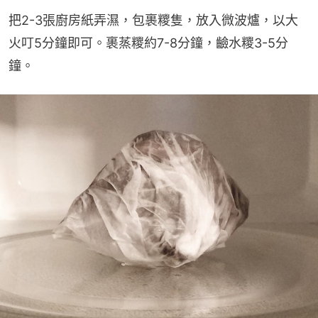
把2-3張廚房紙弄濕，包裹糭隻，放入微波爐，以大
火叮5分鐘即可。裹蒸糭約7-8分鐘，䶨水糭3-5分
鐘。