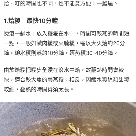
烚、叮的時間也不同，也不能貪方便，一鑊過。
1.烚糉 最快10分鐘
煲滾一鍋水，放入糭隻在水中，時間可較蒸的時間短
一點，一般如鹹肉糭或火腩糭，需以大火烚約20分
鐘，䶨水糭則蒸約10分鐘，裹蒸糭30-40分鐘。
由於烚糭把糭隻全浸在滾水中烚，故翻熱時間會較
快，適合較大隻的裹蒸糭。相反，因䶨水糭這類甜糭
較細，翻熱的時間毋須太長。