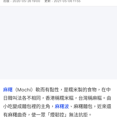
出版：
2020-05-26 19:00
更新：
2021-05-06 11:55
麻糬
（Mochi）軟而有黏性，是糯米製的食物，在中
日韓叫法各不相同，香港稱糯米糍，台灣稱麻糍。由
小吃變成麵包裡的主角，
麻糬波
、麻糬麵包，近來還
有麻糬曲奇，使一眾「煙韌控」無法抗拒。