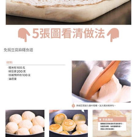
免焗豆腐麻糬食譜