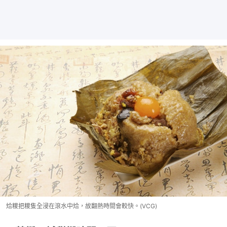
烚糭把糭隻全浸在滾水中烚，故翻熱時間會較快。(VCG)