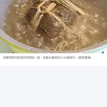
烚糭時間可較蒸的時間短一點，若䶨水糭蒸約10分鐘便可。(鄒家鳳攝)