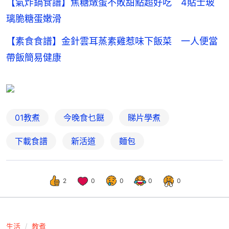
【氣炸鍋食譜】焦糖燉蛋不敗甜點超好吃 4貼士玻
璃脆糖蛋嫩滑
【素食食譜】金針雲耳蒸素雞惹味下飯菜 一人便當
帶飯簡易健康
01教煮
今晚食乜餸
睇片學煮
下載食譜
新活道
麵包
2
0
0
0
0
生活
教煮