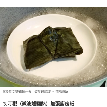
蒸糭較烚糭時間長一點，但糭隻較乾身。(鄒家鳳攝)
3.叮糉（微波爐翻熱）加張廚房紙