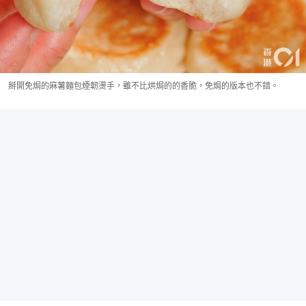
掰開免焗的麻薯麵包煙韌燙手，雖不比烘焗的的香脆，免焗的版本也不錯。