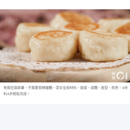
免焗豆腐麻薯，不需要發酵麵糰，混合全部材料，搓揉、成糰、造型、煎熟，4材
料4步輕鬆完成。