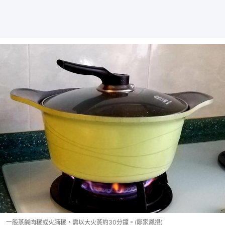
一般蒸鹹肉糭或火腩糭，需以大火蒸約30分鐘。(鄒家鳳攝)