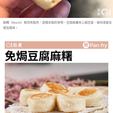
麻糬（Mochi）軟而有黏性，是糯米製的食物，豆腐麻薯用上絹豆腐，保持濕度及
增加風味。