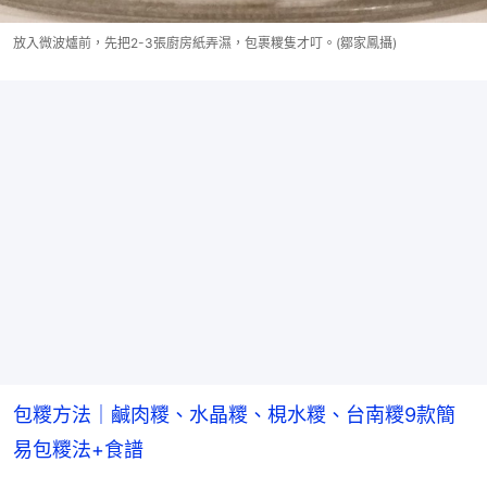
放入微波爐前，先把2-3張廚房紙弄濕，包裹糭隻才叮。(鄒家鳳攝)
包糭方法｜鹹肉糭、水晶糭、梘水糭、台南糭9款簡
易包糭法+食譜