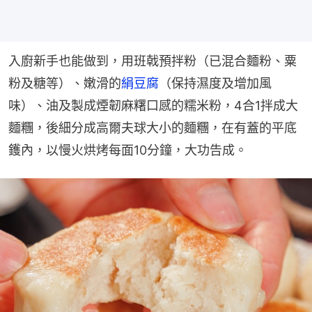
入廚新手也能做到，用班戟預拌粉（已混合麵粉、粟
粉及糖等）、嫩滑的
絹豆腐
（保持濕度及增加風
味）、油及製成煙韌麻糬口感的糯米粉，4合1拌成大
麵糰，後細分成高爾夫球大小的麵糰，在有蓋的平底
鑊內，以慢火烘烤每面10分鐘，大功告成。