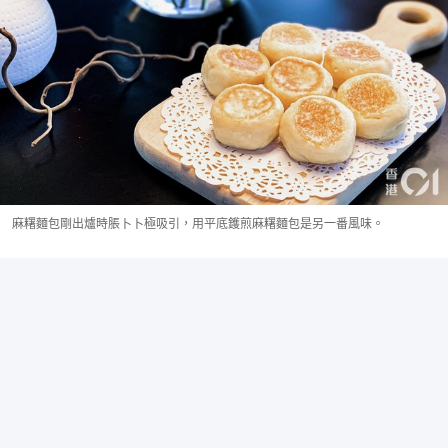
麻糬麵包剛出爐時脹卜卜極吸引，用平底鑊煎麻糬麵包是另一番風味。