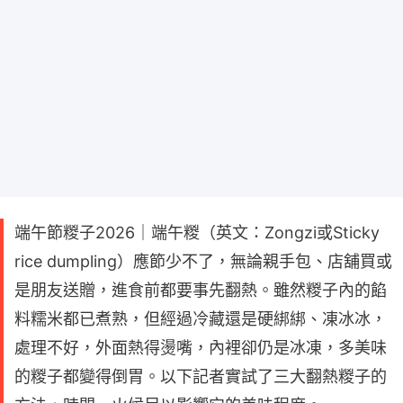
端午節糉子2026｜端午糉（英文：Zongzi或Sticky
rice dumpling）應節少不了，無論親手包、店舖買或
是朋友送贈，進食前都要事先翻熱。雖然糉子內的餡
料糯米都已煮熟，但經過冷藏還是硬綁綁、凍冰冰，
處理不好，外面熱得燙嘴，內裡卻仍是冰凍，多美味
的糉子都變得倒胃。以下記者實試了三大翻熱糉子的