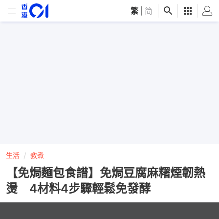
繁
|
简
生活
教煮
【免焗麵包食譜】免焗豆腐麻糬煙韌熱
燙 4材料4步驟輕鬆免發酵