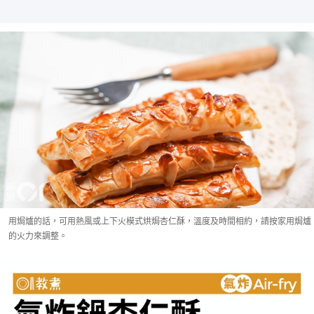
用焗爐的話，可用熱風或上下火模式烘焗杏仁酥，溫度及時間相約，請按家用焗爐
的火力來調整。