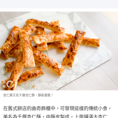
杏仁酥又名千層杏仁酥，酥鬆香脆！
在舊式餅店的曲奇飾櫃中，可發現這樣的傳統小食，
美名為千層杏仁酥，由酥皮製成，上面鋪滿大杏仁