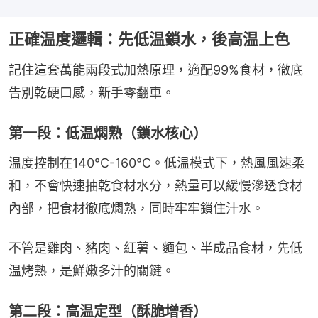
正確温度邏輯：先低温鎖水，後高温上色
記住這套萬能兩段式加熱原理，適配99%食材，徹底
告別乾硬口感，新手零翻車。
第一段：低温燜熟（鎖水核心）
温度控制在140℃-160℃。低温模式下，熱風風速柔
和，不會快速抽乾食材水分，熱量可以緩慢滲透食材
內部，把食材徹底燜熟，同時牢牢鎖住汁水。
不管是雞肉、豬肉、紅薯、麵包、半成品食材，先低
温烤熟，是鮮嫩多汁的關鍵。
第二段：高温定型（酥脆增香）