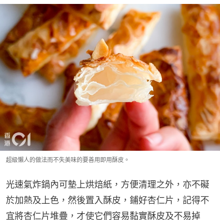
超級懶人的做法而不失美味的要善用即用酥皮。
光速氣炸鍋內可墊上烘焙紙，方便清理之外，亦不礙
於加熱及上色，然後置入酥皮，鋪好杏仁片，記得不
宜將杏仁片堆疊，才使它們容易黏實酥皮及不易掉