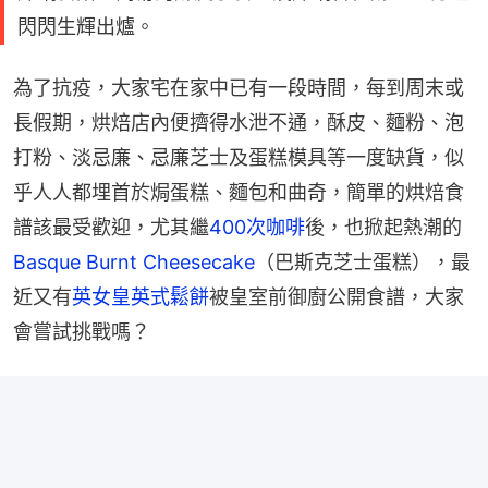
閃閃生輝出爐。
為了抗疫，大家宅在家中已有一段時間，每到周末或
長假期，烘焙店內便擠得水泄不通，酥皮、麵粉、泡
打粉、淡忌廉、忌廉芝士及蛋糕模具等一度缺貨，似
乎人人都埋首於焗蛋糕、麵包和曲奇，簡單的烘焙食
譜該最受歡迎，尤其繼
400次咖啡
後，也掀起熱潮的
Basque Burnt Cheesecake
（巴斯克芝士蛋糕），最
近又有
英女皇英式鬆餅
被皇室前御廚公開食譜，大家
會嘗試挑戰嗎？