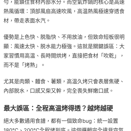
勻，能鎖住食材內部水分。而空氣炸鍋的核心是高速
熱風循環：頂部風扇高速吹風，高温熱風極速穿透食
材，帶走表面水汽。
優勢是上色快、脱脂快、不用放油，但致命短板很明
顯：風速太快、脱水能力極強。這就是關鍵誤區：大
家習慣用高温、長時間烘烤，直接把食材「吹乾」，
而不是「烤熟」。
尤其是肉類、麵食、薯類，高温久烤只會表層焦硬、
內部脱水，口感又柴又幹，完全喪失鮮嫩口感。
最大誤區：全程高温烤得透？越烤越硬
絕大多數通用食譜，都有一個致命bug：統一設置
180℃、200℃全程烤到底。這個邏輯完全違背空氣