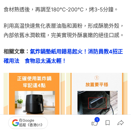
食材熟透後，再調至180℃-200℃，烤3-5分鐘。
利用高温快速焦化表層油脂和澱粉，形成酥脆外殼，
內部依舊水潤軟糯，完美實現外酥裏嫩的絕佳口感。
相關文章：
氣炸鍋墊紙用錯易起火！消防員教4招正
確用法　食物忌太滿太輕！
1
在Google
追蹤《香港01》