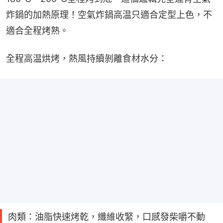
炸鍋的加熱原理！空氣炸鍋高温只適合定型上色，不
適合全程烤熟。
全程高温烘烤，熱風持續剝離食材水分：
肉類：油脂快速烤乾，纖維收緊，口感發柴嚼不動