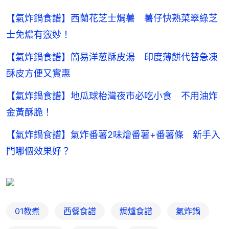
【氣炸鍋食譜】西蘭花芝士焗薯 薯仔快熟菜翠綠芝
士免燶有竅妙！
【氣炸鍋食譜】簡易洋葱酥皮湯 印度薄餅代替急凍
酥皮方便又實惠
【氣炸鍋食譜】地瓜球枱灣夜市必吃小食 不用油炸
金黃酥脆！
【氣炸鍋食譜】氣炸番薯2味燴番薯+番薯條 新手入
門哪個效果好？
01教煮
西餐食譜
焗爐食譜
氣炸鍋