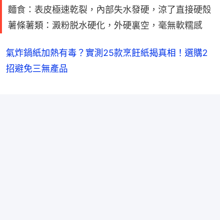
麵食：表皮極速乾裂，內部失水發硬，涼了直接硬殼
薯條薯類：澱粉脱水硬化，外硬裏空，毫無軟糯感
氣炸鍋紙加熱有毒？實測25款烹飪紙揭真相！選購2
招避免三無產品