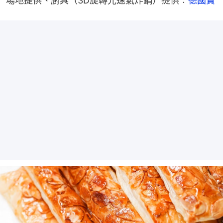
場地提供、廚具（3D旋轉光速氣炸鍋）提供︰
德國寶