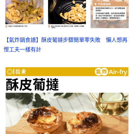
【氣炸鍋食譜】酥皮葡撻步驟簡單零失敗　懶人想再
慳工夫一樣有計