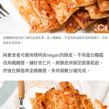
塗楓糖為增加杏仁酥的金黃色澤，塗上楓糖後，不宜用高溫氣炸或烘焗過久，否則
易焦形成苦味。
純素食者可選用標明為Vegan的酥皮，不用蛋白糖霜
改用楓糖漿，鋪好杏仁片，將酥皮烘焗至膨脹鬆起，
然後在酥面再塗楓糖漿，多烘焗數分鐘完成。