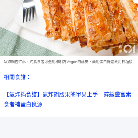
氣炸鍋杏仁酥，純素食者可選用標明為Vegan的酥皮，棄用蛋白糖霜改用楓糖漿。
相關食譜：
【氣炸鍋食譜】氣炸鍋腰果簡單易上手　鋅鐵豐富素
食者補蛋白良源