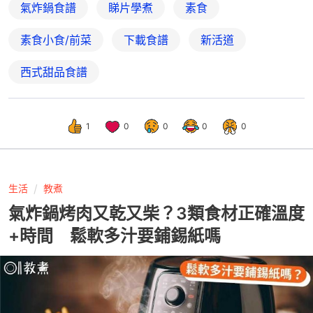
氣炸鍋食譜
睇片學煮
素食
素食小食/前菜
下載食譜
新活道
西式甜品食譜
1
0
0
0
0
生活
教煮
氣炸鍋烤肉又乾又柴？3類食材正確溫度
+時間 鬆軟多汁要鋪錫紙嗎