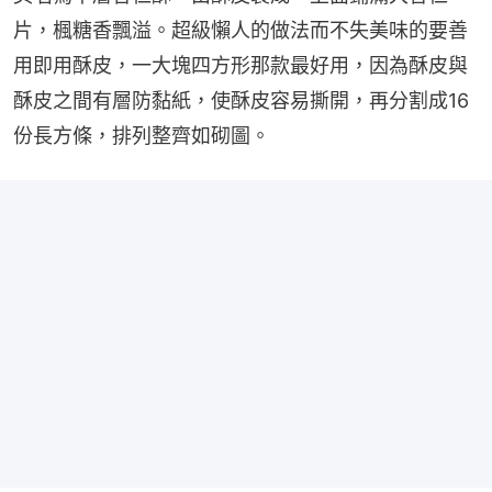
片，楓糖香飄溢。超級懶人的做法而不失美味的要善
用即用酥皮，一大塊四方形那款最好用，因為酥皮與
酥皮之間有層防黏紙，使酥皮容易撕開，再分割成16
份長方條，排列整齊如砌圖。