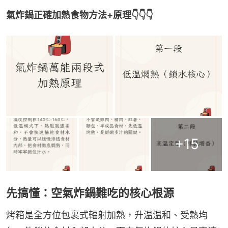
氣炸鍋正確加熱食物方法+原理👇👇👇
+
15
先搞懂：空氣炸鍋難吃的核心根源
烤箱是全方位包裹式輻射加熱，升温温和、受熱均