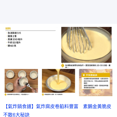
【氣炸鍋食譜】氣炸腐皮卷餡料豐富 素鵝金黃脆皮
不散6大秘訣