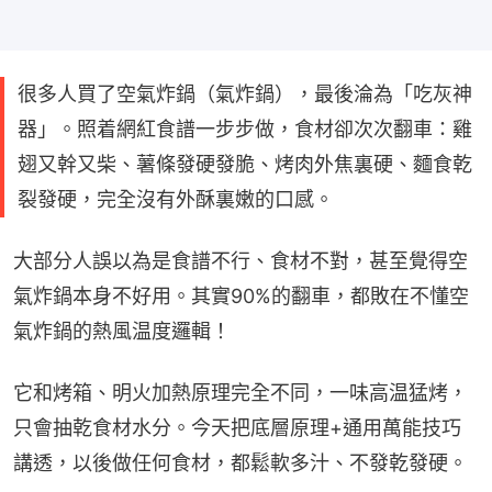
很多人買了空氣炸鍋（氣炸鍋），最後淪為「吃灰神
器」。照着網紅食譜一步步做，食材卻次次翻車：雞
翅又幹又柴、薯條發硬發脆、烤肉外焦裏硬、麵食乾
裂發硬，完全沒有外酥裏嫩的口感。
大部分人誤以為是食譜不行、食材不對，甚至覺得空
氣炸鍋本身不好用。其實90%的翻車，都敗在不懂空
氣炸鍋的熱風温度邏輯！
它和烤箱、明火加熱原理完全不同，一味高温猛烤，
只會抽乾食材水分。今天把底層原理+通用萬能技巧
講透，以後做任何食材，都鬆軟多汁、不發乾發硬。