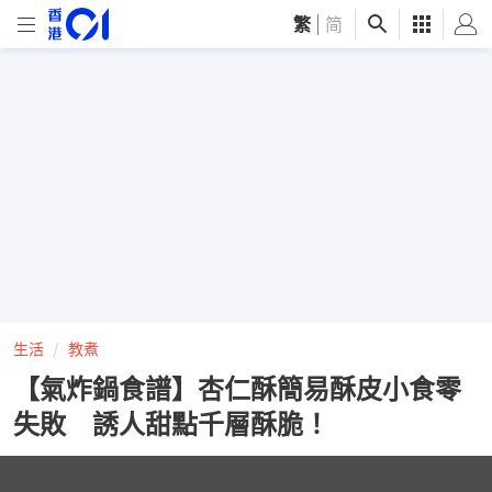
繁
|
简
生活
教煮
【氣炸鍋食譜】杏仁酥簡易酥皮小食零
失敗 誘人甜點千層酥脆！