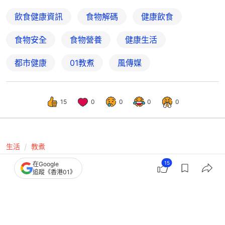
飲食健康資訊
食物解碼
健康飲食
食物安全
食物營養
健康生活
都市健康
01教煮
風傳媒
15
0
0
0
0
生活
教煮
79歲翁吃過期急凍肉腦膜炎險喪命！醫
15
在Google
追蹤《香港01》
揭不同肉保存期雞肉可雪1年?