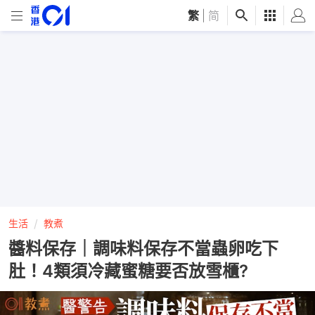
繁
|
简
生活
教煮
醬料保存｜調味料保存不當蟲卵吃下
肚！4類須冷藏蜜糖要否放雪櫃?