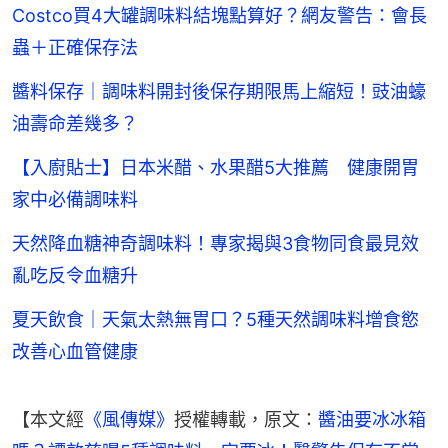
Costco買4大罐調味料結塊點算好？網友警告：會長
蟲＋正確保存法
醬料保存｜調味料開封後保存期限馬上縮短！豉油蠔
油壽命差幾多？
【入廚貼士】日本米醋、水果醋5大推薦 健康開胃
家中必備調味料
天然降血糖神奇調味料！專家揭與3食物同食最見效
亂吃反令血糖升
夏天飲食｜天氣太熱無胃口？5種天然調味料增食慾
改善心血管健康
【本文經
《風傳媒》
授權轉載，原文：
醬油要冰冰箱