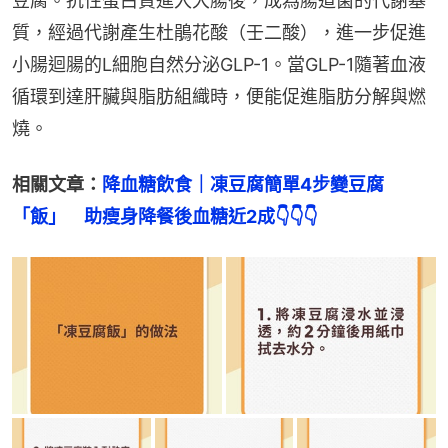
豆腐。抗性蛋白質進入大腸後，成為腸道菌的代謝基
質，經過代謝產生杜鵑花酸（壬二酸），進一步促進
小腸迴腸的L細胞自然分泌GLP-1。當GLP-1隨著血液
循環到達肝臟與脂肪組織時，便能促進脂肪分解與燃
燒。
相關文章：
降血糖飲食｜凍豆腐簡單4步變豆腐
「飯」　助瘦身降餐後血糖近2成👇👇👇