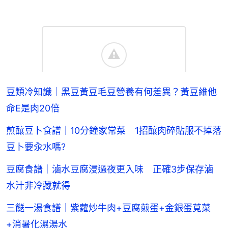
豆類冷知識｜黑豆黃豆毛豆營養有何差異？黃豆維他
命E是肉20倍
煎釀豆卜食譜｜10分鐘家常菜 1招釀肉碎貼服不掉落
豆卜要汆水嗎?
豆腐食譜｜滷水豆腐浸過夜更入味 正確3步保存滷
水汁非冷藏就得
三餸一湯食譜｜紫蘿炒牛肉+豆腐煎蛋+金銀蛋莧菜
+消暑化濕湯水