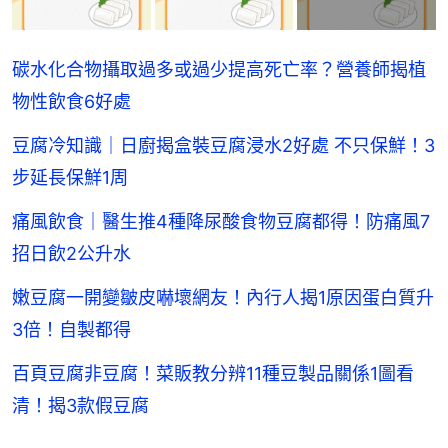
碳水化合物攝取過多或過少提高死亡率？營養師揭植
物性飲食6好處
豆腐冷知識｜日廚揭盒裝豆腐浸水2好處 不只保鮮！3
步延長保鮮1周
痛風飲食｜醫生推4種降尿酸食物豆腐都得！防痛風7
招日飲2公升水
嫩豆腐一開變皺皮嚇壞網友！內行人揭1原因蛋白質升
3倍！自製都得
百頁豆腐非豆腐！菜販教分辨11種豆製品關係1圖看
清！揭3款假豆腐