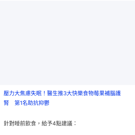
壓力大焦慮失眠！醫生推3大快樂食物莓果補腦護
腎 第1名助抗抑鬱
針對睡前飲食，給予4點建議：