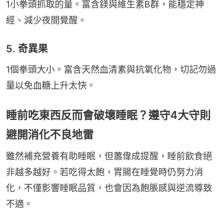
1小拳頭抓取的量。富含鎂與維生素B群，能穩定神
經、減少夜間覺醒。
5. 奇異果
1個拳頭大小。富含天然血清素與抗氧化物，切記勿過
量以免血糖上升太快。
睡前吃東西反而會破壞睡眠？遵守4大守則
避開消化不良地雷
雖然補充營養有助睡眠，但蕭偉成提醒，睡前飲食絕
非越多越好。若吃得太飽，胃腸在睡覺時仍努力消
化，不僅影響睡眠品質，也會因為飽脹感與逆流導致
不適。