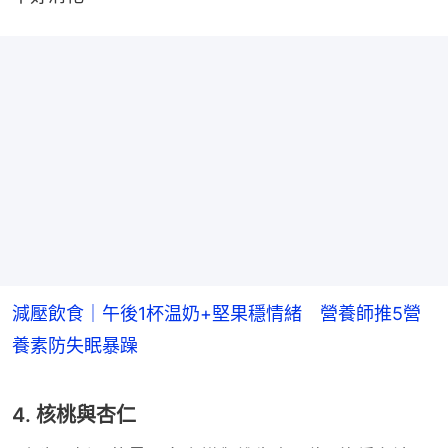
減壓飲食｜午後1杯温奶+堅果穩情緒 營養師推5營
養素防失眠暴躁
4. 核桃與杏仁