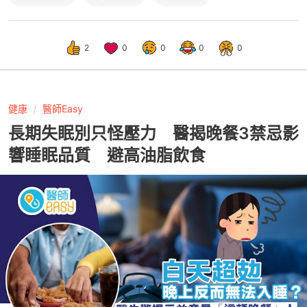
2
0
0
0
0
健康
醫師Easy
長期失眠別只怪壓力 醫揭晚餐3禁忌影
響睡眠品質 避高油脂飲食