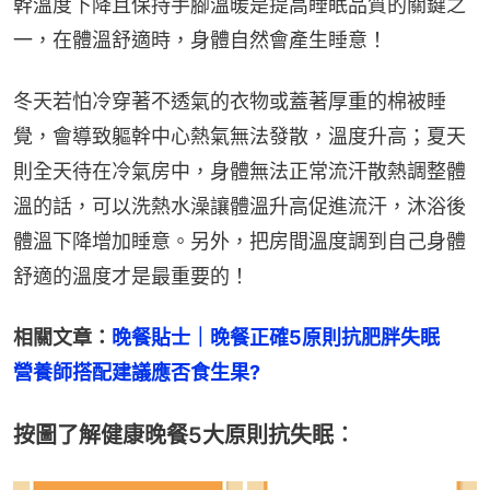
幹溫度下降且保持手腳溫暖是提高睡眠品質的關鍵之
一，在體溫舒適時，身體自然會產生睡意！
冬天若怕冷穿著不透氣的衣物或蓋著厚重的棉被睡
覺，會導致軀幹中心熱氣無法發散，溫度升高；夏天
則全天待在冷氣房中，身體無法正常流汗散熱調整體
溫的話，可以洗熱水澡讓體溫升高促進流汗，沐浴後
體溫下降增加睡意。另外，把房間溫度調到自己身體
舒適的溫度才是最重要的！
相關文章：
晚餐貼士｜晚餐正確5原則抗肥胖失眠　
營養師搭配建議應否食生果?
按圖了解健康晚餐5大原則抗失眠︰