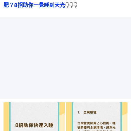
肥？8招助你一覺睡到天光
👇👇👇