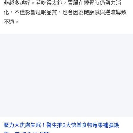
非越多越好。若吃得太飽，胃腸在睡覺時仍努力消
化，不僅影響睡眠品質，也會因為飽脹感與逆流導致
不適。
壓力大焦慮失眠！醫生推3大快樂食物莓果補腦護