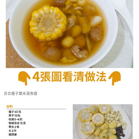
百合蓮子粟米湯食譜