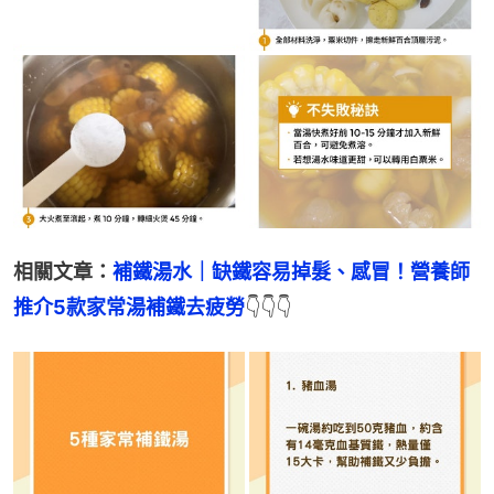
相關文章：
補鐵湯水｜缺鐵容易掉髮、感冒！營養師
推介5款家常湯補鐵去疲勞
👇👇👇