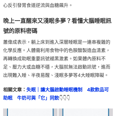
心反引發胃食道逆流與血糖飆升。
晚上一直醒來又淺眠多夢？看懂大腦睡眠訊
號的原料密碼
蕭偉成表示，躺上床到進入深層睡眠是一連串複雜的
化學反應。人體需利用食物中的色胺酸製造血清素，
再轉換成助眠重要訊號褪黑激素。如果體內原料不
足、壓力大或血糖不穩，大腦就無法啟動訊號，進而
出現難入睡、半夜易醒、淺眠多夢等4大睡眠障礙。
相關文章：
失眠｜讓大腦啟動睡眠機制　4款飲品可
助眠　牛奶可與「它」同飲
👇👇👇