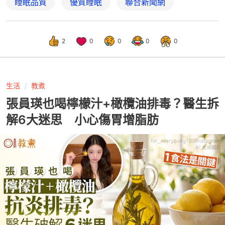
睡眠品質
優質睡眠
聯合新聞網
2
0
0
0
0
生活
教煮
張員瑛也喝檸檬汁+橄欖油排毒？醫生拆
解6大迷思 小心傷胃增脂肪