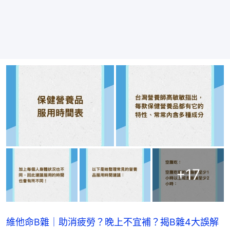
+
17
維他命B雜｜助消疲勞？晚上不宜補？揭B雜4大誤解