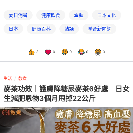
夏日消暑
健康飲食
雪櫃
日本文化
日本
健康百科
熱話
聯合新聞網
3
0
0
0
0
生活
教煮
麥茶功效｜護膚降糖尿麥茶6好處 日女
生減肥恩物3個月甩掉22公斤