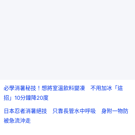
必學消暑秘技！想將室溫飲料變凍 不用加冰「這
招」10分鐘降20度
日本忍者消暑絕技 只靠長管水中呼吸 身附一物防
被急流沖走