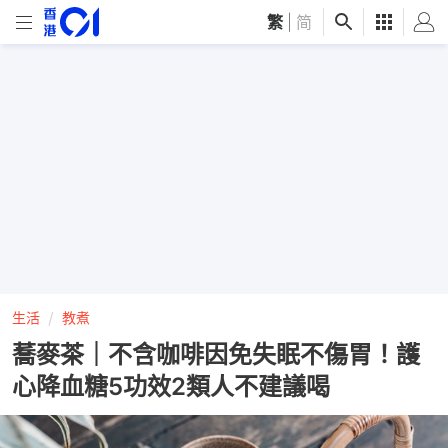
繁
|
简
生活
教煮
蕎麥茶｜不含咖啡因免失眠不傷胃！護
心降血糖5功效2類人不建議喝