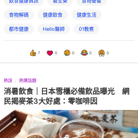
飲食健康資訊
養生茶
食物營養
食物解碼
健康飲食
健康生活
都市健康
Hello醫師
01教煮
7
0
0
0
0
熱話
熱爆話題
消暑飲食｜日本雪櫃必備飲品曝光 網
民揭麥茶3大好處：零咖啡因