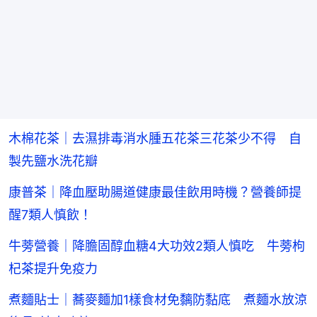
木棉花茶｜去濕排毒消水腫五花茶三花茶少不得 自
製先鹽水洗花瓣
康普茶｜降血壓助腸道健康最佳飲用時機？營養師提
醒7類人慎飲！
牛蒡營養｜降膽固醇血糖4大功效2類人慎吃 牛蒡枸
杞茶提升免疫力
煮麵貼士｜蕎麥麵加1樣食材免黐防黏底 煮麵水放涼