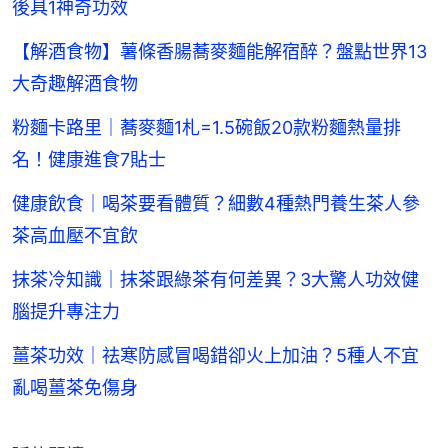
後具1神奇功效
【解酒食物】薯條香腸蕎麥麵能解宿醉？盤點世界13
大奇趣解酒食物
粉麵卡路里｜蕎麥麵1札=1.5碗飯20款粉麵熱量排
名！健康進食7貼士
健康飲食｜喝茶要看體質？細數4種熱門養生茶人參
茶高血壓不宜飲
抹茶冷知識｜抹茶跟綠茶有何差異？3大驚人功效健
腦提升專注力
薑茶功效｜祛寒防感冒喝錯卻火上加油？5種人不宜
亂喝薑茶免傷身