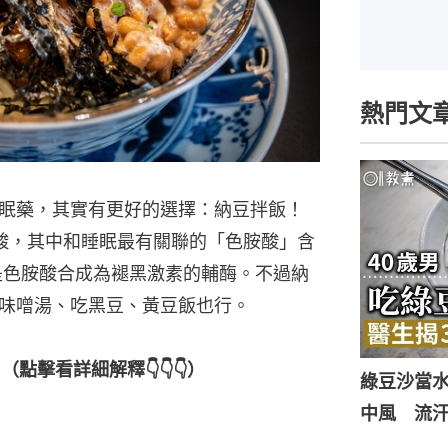
熱門文
眠藥，其實有更好的選擇：納豆拌飯！
酸，其中和睡眠最有關聯的「色胺酸」含
是色胺酸合成為褪黑激素的輔酶。不過納
味噌湯、吃黑豆、黃豆飯也行。
擊看詳細解釋👇👇👇）
綠豆沙當
中風 流