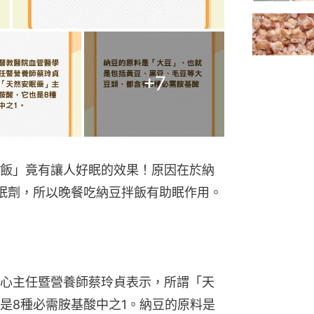
+
7
飯」竟有讓人好眠的效果！原因在於納
眠劑，所以晚餐吃納豆拌飯有助眠作用。
心主任暨營養師蔡玲貞表示，所謂「天
是8種必需胺基酸中之1。納豆的原料是