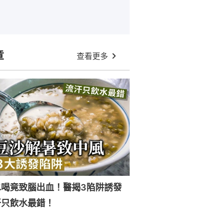
章
查看更多
水喝竟致腦出血！醫揭3陷阱誘發
汗只飲水最錯！