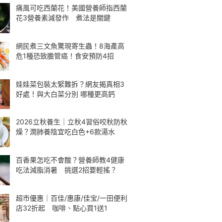
痛風可吃西蘭花！美國營養師指西蘭
花3營養素減發作 煮法是關鍵
網民煮三文魚驚現寄生蟲！8海產高
危1種恐致膽管癌！食安預防4招
娃娃菜包裝太緊難拆？網友揭真相3
好處！與大白菜分別 哪種更高鈣
2026立秋養生｜立秋4習俗咬秋防秋
燥？潤肺養陰宜吃白色+6款湯水
百香果怎吃不會酸？營養師教4健康
吃法減脂消暑 挑選2招要輕搖？
超市優惠｜百佳/惠康/佳宝/一田便利
店32折起 咖啡、點心買1送1