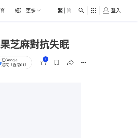
育
經濟
更多
01深圳
繁
觀點
|
简
健康
好食玩飛
登入
女
果芝麻對抗失眠
2
在Google
追蹤《香港01》