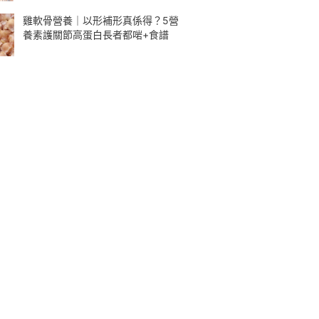
雞軟骨營養｜以形補形真係得？5營
養素護關節高蛋白長者都啱+食譜