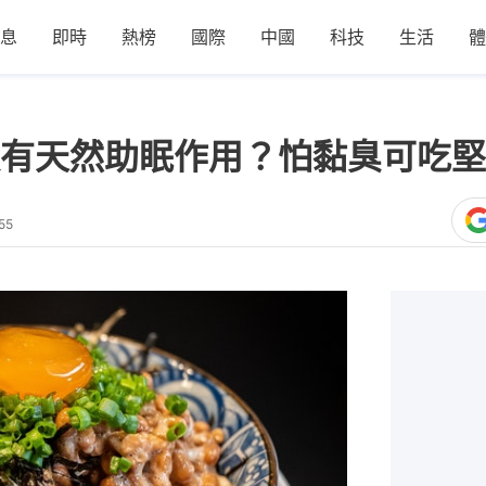
息
即時
熱榜
國際
中國
科技
生活
體
有天然助眠作用？怕黏臭可吃堅
55