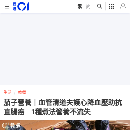
繁
|
简
生活
教煮
茄子營養｜血管清道夫護心降血壓助抗
直腸癌 1種煮法營養不流失