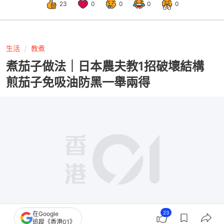
23
0
0
0
0
生活
教煮
煮茄子做法｜日本農夫教1招破壞結構
煎茄子免吸油防黑一舉兩得
23
在Google
追蹤《香港01》