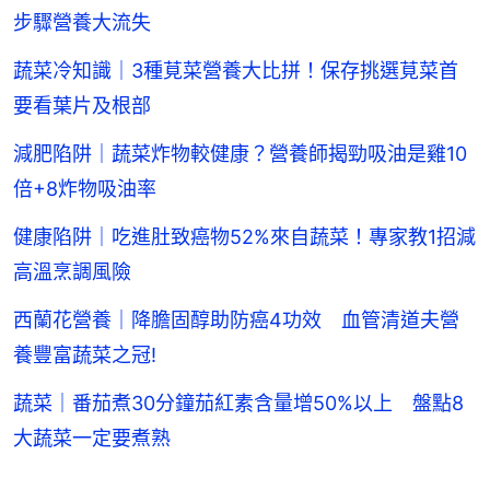
步驟營養大流失
蔬菜冷知識｜3種莧菜營養大比拼！保存挑選莧菜首
要看葉片及根部
減肥陷阱｜蔬菜炸物較健康？營養師揭勁吸油是雞10
倍+8炸物吸油率
健康陷阱｜吃進肚致癌物52%來自蔬菜！專家教1招減
高溫烹調風險
西蘭花營養｜降膽固醇助防癌4功效 血管清道夫營
養豐富蔬菜之冠!
蔬菜｜番茄煮30分鐘茄紅素含量增50%以上 盤點8
大蔬菜一定要煮熟