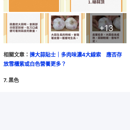
+
13
相關文章：
揀大蒜貼士｜多肉味濃4大線索　應否存
放雪櫃紫或白色營養更多？
7. 黑色