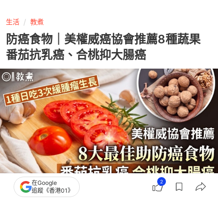
生活
教煮
防癌食物｜美權威癌協會推薦8種蔬果
番茄抗乳癌、合桃抑大腸癌
2
在Google
追蹤《香港01》
撰文：
Heho健康
出版：
2026-07-16 15:01
更新：
2026-07-16 17:31