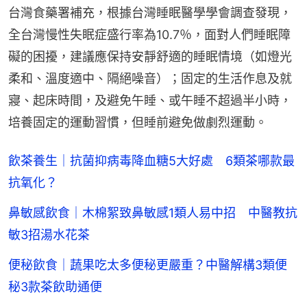
台灣食藥署補充，根據台灣睡眠醫學學會調查發現，
全台灣慢性失眠症盛行率為10.7％，面對人們睡眠障
礙的困擾，建議應保持安靜舒適的睡眠情境（如燈光
柔和、溫度適中、隔絕噪音）；固定的生活作息及就
寢、起床時間，及避免午睡、或午睡不超過半小時，
培養固定的運動習慣，但睡前避免做劇烈運動。
飲茶養生｜抗菌抑病毒降血糖5大好處 6類茶哪款最
抗氧化？
鼻敏感飲食｜木棉絮致鼻敏感1類人易中招 中醫教抗
敏3招湯水花茶
便秘飲食｜蔬果吃太多便秘更嚴重？中醫解構3類便
秘3款茶飲助通便