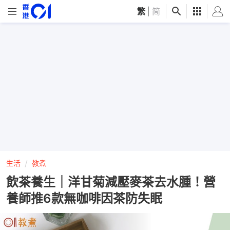
繁
|
简
生活
教煮
飲茶養生｜洋甘菊減壓麥茶去水腫！營
養師推6款無咖啡因茶防失眠