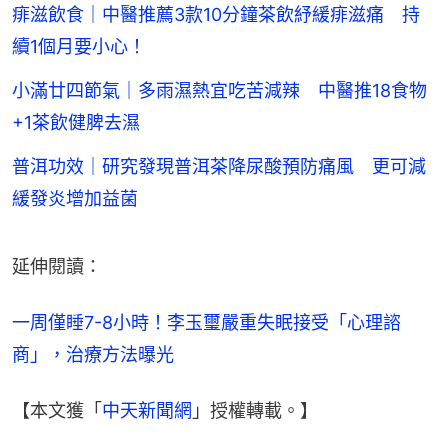
痱滋飲食｜中醫推薦3款10分鐘茶飲紓緩痱滋痛 持
續1個月要小心！
小滿廿四節氣｜多雨濕熱宜吃苦減辣 中醫推18食物
+1茶飲健脾去濕
普洱功效｜研究發現普洱茶降尿酸預防痛風 更可減
緩發炎增加益菌
延伸閱讀：
一周僅睡7-8小時！李玉璽嚴重失眠接受「心理諮
商」，治療方法曝光
【本文獲「
中天新聞網
」授權轉載。】