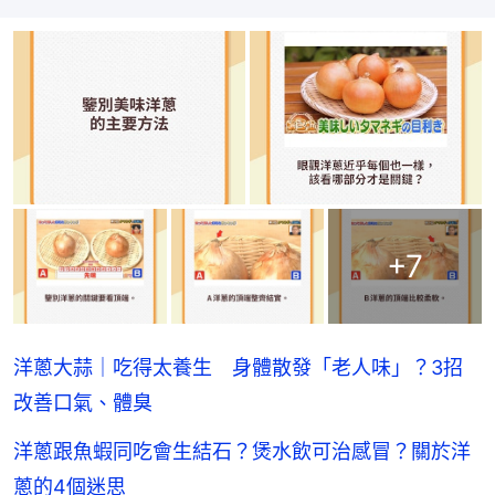
+
7
洋蔥大蒜｜吃得太養生 身體散發「老人味」？3招
改善口氣、體臭
洋蔥跟魚蝦同吃會生結石？煲水飲可治感冒？關於洋
蔥的4個迷思