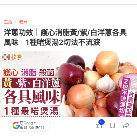
生活
教煮
洋蔥功效｜護心消脂黃/紫/白洋蔥各具
風味 1種啱煲湯2切法不流淚
18
在Google
追蹤《香港01》
撰文：
健康2.0
出版：
2026-07-07 17:02
更新：
2026-07-07 17:02