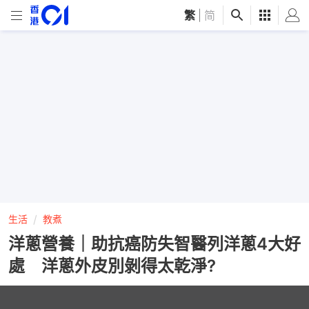
繁
|
简
生活
教煮
洋蔥營養｜助抗癌防失智醫列洋蔥4大好
處 洋蔥外皮別剝得太乾淨?