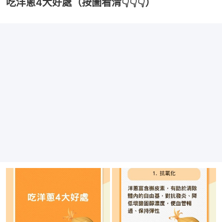
吃洋蔥4大好處（按圖看清👇👇👇）