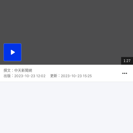
播
放
1:27
總
影
共
片
時
撰文：
中天新聞網
間
出版：
2023-10-23 12:02
更新：
2023-10-23 15:25