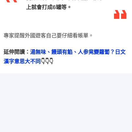
上就會打成6罐等。
專家提醒外國遊客自己要仔細看帳單。
延伸閱讀：
湯無味、饅頭有餡、人参竟變蘿蔔？日文
漢字意思大不同
👇👇👇