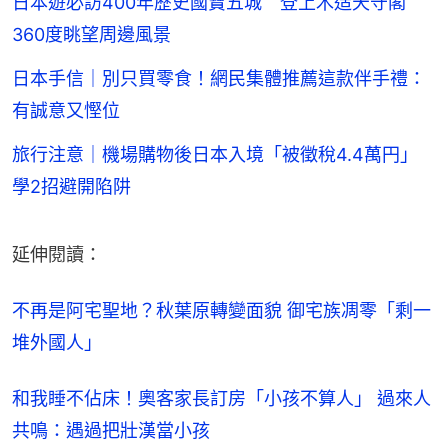
日本遊必訪400年歷史國寶五城 登上木造天守閣
360度眺望周邊風景
日本手信｜別只買零食！網民集體推薦這款伴手禮：
有誠意又慳位
旅行注意｜機場購物後日本入境「被徵稅4.4萬円」
學2招避開陷阱
延伸閱讀：
不再是阿宅聖地？秋葉原轉變面貌 御宅族凋零「剩一
堆外國人」
和我睡不佔床！奧客家長訂房「小孩不算人」 過來人
共鳴：遇過把壯漢當小孩