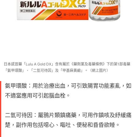
日本感冒藥「Lulu A Gold DX」含有屬於《藥劑業及毒藥條例》下的第1部毒藥
「氨甲環酸」、「二氫可待因」及「甲基麻黃鹼」。（網上圖片）
氨甲環酸：用於治療出血，可引致腸胃功能紊亂，如
不適當應用可引起腦血栓。
二氫可待因：屬鴉片類鎮痛藥，可用作鎮咳及紓緩痛
楚，副作用包括噁心、嘔吐、便秘和昏昏欲睡。