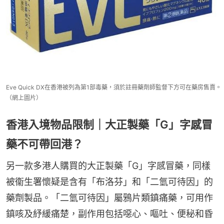
Eve Quick DX在香港被列為第1部毒藥，須於註冊藥劑師監督下方可在藥房售賣。
（網上圖片）
香港入境物品限制｜大正製藥「G」字感冒
藥不可帶回港？
另一款多港人購買的大正製藥「G」字感冒藥，同樣
被衞生署懷疑是含有「布洛芬」和「二氫可待因」的
藥劑製品。「二氫可待因」屬鴉片類鎮痛藥，可用作
鎮咳及紓緩痛楚，副作用包括噁心、嘔吐、便秘和昏