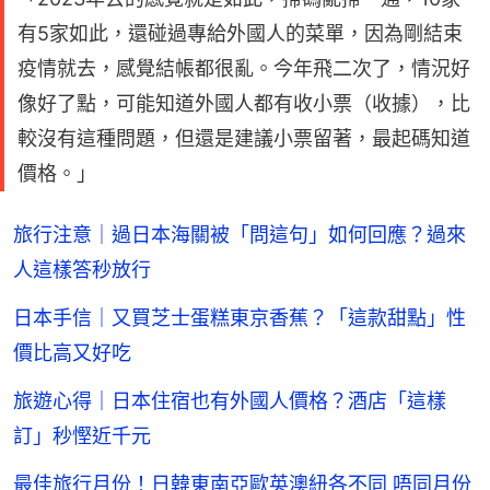
有5家如此，還碰過專給外國人的菜單，因為剛結束
疫情就去，感覺結帳都很亂。今年飛二次了，情況好
像好了點，可能知道外國人都有收小票（收據），比
較沒有這種問題，但還是建議小票留著，最起碼知道
價格。」
旅行注意｜過日本海關被「問這句」如何回應？過來
人這樣答秒放行
日本手信｜又買芝士蛋糕東京香蕉？「這款甜點」性
價比高又好吃
旅遊心得｜日本住宿也有外國人價格？酒店「這樣
訂」秒慳近千元
最佳旅行月份！日韓東南亞歐英澳紐各不同 唔同月份