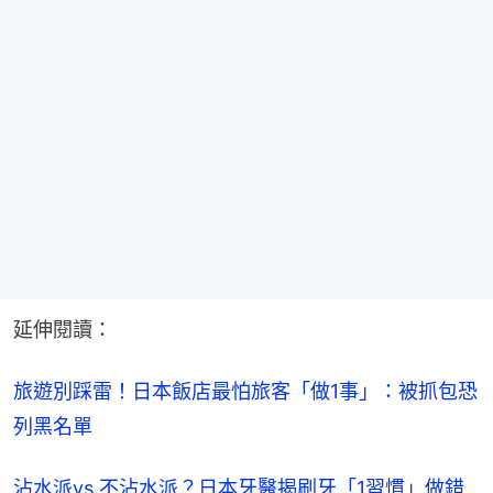
延伸閱讀：
旅遊別踩雷！日本飯店最怕旅客「做1事」：被抓包恐
列黑名單
沾水派vs.不沾水派？日本牙醫揭刷牙「1習慣」做錯