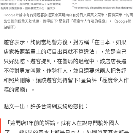
Google評論中有台灣遊客指控東京某燒肉店有分日文與英文菜單，兩份菜單上的商
品售價與份量天差地遠，氣得留下1星負評「極度令人作嘔的餐廳」。（Google網
站擷圖）
遊客表示，詢問當地警方後，對方稱「在日本，如果
店家按照菜單上的項目出菜就不算違法」，於是自己
只好認賠。遊客提到，在警局的過程中，該店店長還
不停對男友叫囂、作勢打人，並且還要求兩人把負評
和照片刪除，讓該遊客氣得留下1星負評「極度令人作
嘔的餐廳」。
貼文一出，許多台灣網友紛紛怒批：
「這間店1年前的評論，就有人在說專門騙外國人
了……評5星的基本上都是日本人，外國旅客基本都是