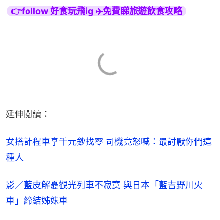
👉follow 好食玩飛ig ✈️免費睇旅遊飲食攻略
延伸閱讀：
女搭計程車拿千元鈔找零 司機竟怒喊：最討厭你們這
種人
影／藍皮解憂觀光列車不寂寞 與日本「藍吉野川火
車」締結姊妹車