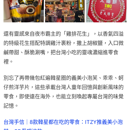
還有靈感來自夜市霸主的「雞排花生」，以香氣四溢
的特級花生搭配特調雞汁裹粉，撒上胡椒鹽，入口微
鹹帶甜、酥脆涮嘴，把台灣小吃的靈魂濃縮進零食
裡。
別忘了再帶幾包紅遍韓星圈的義美小泡芙、乖乖、蚵
仔煎洋芋片，這些承載台灣人童年回憶與創新風味的
零食，即使遠在海外，也能立刻喚起專屬台灣的味覺
記憶。
台灣手信｜8款韓星都在吃的零食：ITZY推義美小泡