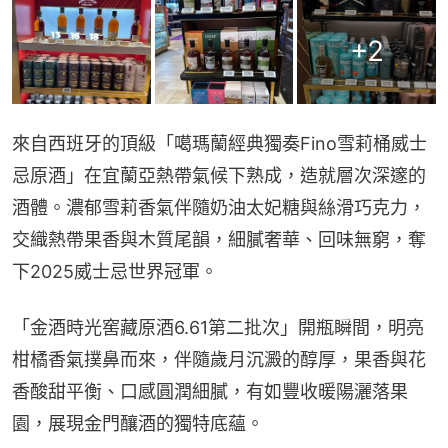
+
2
來自西班牙的頂級「噶瑪蘭經典獨奏Fino雪莉桶威士
忌原酒」在宜蘭亞熱帶氣候下熟成，造就層次深邃的
酒體。濃郁雪莉香氣伴隨奶油太妃糖與絲滑巧克力，
交織熱帶果香與木質尾韻，細膩奢華、回味無窮，奪
下2025威士忌世界冠軍。
「金酒時光窖藏原酒6.61第二批次」開瓶瞬間，明亮
柑橘香氣撲鼻而來，伴隨歲月沉澱的醇厚，果香與花
香酸甜平衡、口感圓潤細膩，有如豐收暖陽灑落果
園，展現金門釀酒的獨特底蘊。