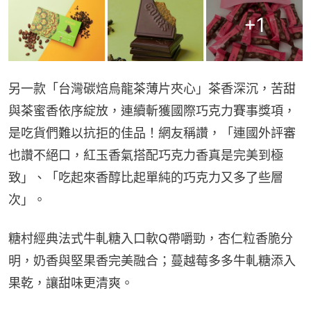
+
1
另一款「台灣碳焙烏龍茶薄片夾心」茶香深沉，苦甜
與茶蜜香依序綻放，連續斬獲國際巧克力賽事獎項，
是吃貨們難以抗拒的佳品！網友稱讚，「連國外評審
也讚不絕口，紅玉香氣搭配巧克力香真是完美到極
致」、「吃起來香醇比起單純的巧克力又多了些層
次」。
糖村經典法式牛軋糖入口軟Q帶嚼勁，杏仁粒香脆分
明，奶香與堅果香完美融合；蔓越莓多多牛軋糖添入
果乾，讓甜味更清爽。