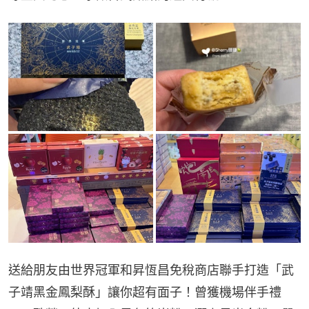
送給朋友由世界冠軍和昇恆昌免稅商店聯手打造「武
子靖黑金鳳梨酥」讓你超有面子！曾獲機場伴手禮