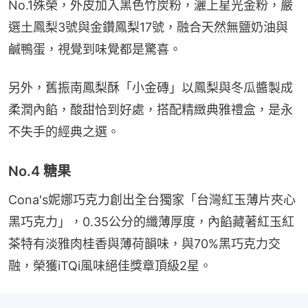
No.1殊榮，外皮加入黑色竹炭粉，灑上星光金粉，嚴
選土鳳梨3號與金鑽鳳梨17號，融合天然無鹽奶油與
鹹鴨蛋，視覺到味覺都是驚喜。
另外，舊振南鳳梨酥「小金磚」以鳳梨與冬瓜醬製成
柔潤內餡，酸甜恰到好處，搭配精緻典雅禮盒，是永
不失手的經典之選。
No.4 糖果
Cona's妮娜巧克力創出全台獨家「台灣紅玉薄片夾心
黑巧克力」，0.35公分的纖薄厚度，內餡藏著紅玉紅
茶特有淡雅肉桂香與薄荷韻味，與70%黑巧克力交
融，榮獲iTQi風味絕佳獎章頂級2星。