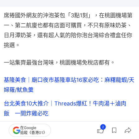
席捲國外網友的沖泡茶包「3點1刻」，在桃園機場第
一、第二航廈也都有店面可購買，不只有原味奶茶、
日月潭奶茶，還有超人氣的陪你泡台灣綜合禮盒任你
挑選。
一站集齊最強台灣味，桃園機場免稅店都有。
基隆美食｜廟口夜市基隆車站16家必吃：麻糬龍蝦/天
婦羅/魷魚羹
台北美食10大推介｜Threads爆紅！牛肉湯＋滷肉
飯 一間炸雞必吃
台北車站周邊美食6家：米芝蓮泰菜/Cafe蛋糕/姥姥酸
2
在Google
追蹤《香港01》
菜魚｜附地址