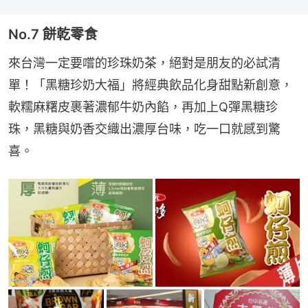
No.7 餅乾零食
來台灣一定要嚐的珍珠奶茶，絕對是朋友的必試清
單！「黑糖珍奶大福」將經典飲品化身甜點新創意，
軟糯麻糬皮裹著濃郁牛奶內餡，再加上Q彈黑糖珍
珠，黑糖與奶香交織出濃厚台味，吃一口就感到驚
喜。