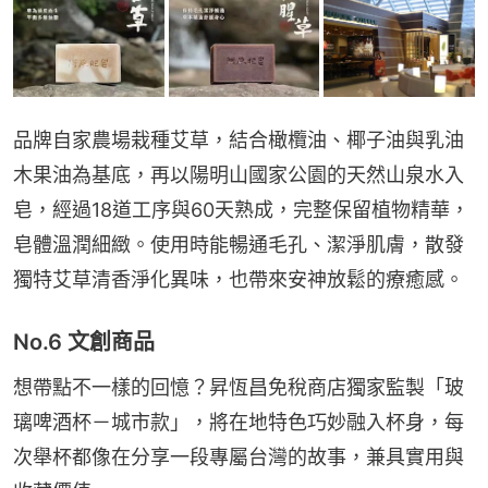
品牌自家農場栽種艾草，結合橄欖油、椰子油與乳油
木果油為基底，再以陽明山國家公園的天然山泉水入
皂，經過18道工序與60天熟成，完整保留植物精華，
皂體溫潤細緻。使用時能暢通毛孔、潔淨肌膚，散發
獨特艾草清香淨化異味，也帶來安神放鬆的療癒感。
No.6 文創商品
想帶點不一樣的回憶？昇恆昌免稅商店獨家監製「玻
璃啤酒杯－城市款」，將在地特色巧妙融入杯身，每
次舉杯都像在分享一段專屬台灣的故事，兼具實用與