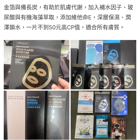
金箔與備長炭，有助於肌膚代謝，加入補水因子、玻
尿酸與有機海藻萃取，添加維他命E，深層保濕、潤
澤鎖水，一片不到50元高CP值，適合所有膚質。