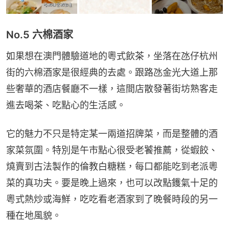
No.5 六棉酒家
如果想在澳門體驗道地的粵式飲茶，坐落在氹仔杭州
街的六棉酒家是很經典的去處。跟路氹金光大道上那
些奢華的酒店餐廳不一樣，這間店散發著街坊熟客走
進去喝茶、吃點心的生活感。
它的魅力不只是特定某一兩道招牌菜，而是整體的酒
家菜氛圍。特別是午市點心很受老饕推薦，從蝦餃、
燒賣到古法製作的倫教白糖糕，每口都能吃到老派粵
菜的真功夫。要是晚上過來，也可以改點鑊氣十足的
粵式熱炒或海鮮，吃吃看老酒家到了晚餐時段的另一
種在地風貌。