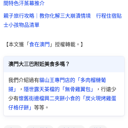
間特色汗蒸幕推介
親子旅行攻略｜教你化解三大崩潰情境 行程住宿貼
士小孩物品清單
【本文獲「
食在澳門
」授權轉載。】
澳門大三巴附近美食多嗎？
我們介紹過有
貓山王專門店的「多肉榴槤葡
撻」
，
隱世露天茶檔的「無骨雞翼包」
，行遠少
少有
懷舊街邊檔興二夾餅小食的「炭火現烤雞蛋
仔格仔餅」
等等。