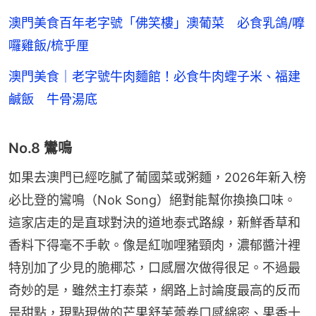
澳門美食百年老字號「佛笑樓」澳葡菜 必食乳鴿/嚤
囉雞飯/梳乎厘
澳門美食｜老字號牛肉麵館！必食牛肉蟶子米、福建
鹹飯 牛骨湯底
No.8 鸞鳴
如果去澳門已經吃膩了葡國菜或粥麵，2026年新入榜
必比登的鸞鳴（Nok Song）絕對能幫你換換口味。
這家店走的是直球對決的道地泰式路線，新鮮香草和
香料下得毫不手軟。像是紅咖哩豬頸肉，濃郁醬汁裡
特別加了少見的脆椰芯，口感層次做得很足。不過最
奇妙的是，雖然主打泰菜，網路上討論度最高的反而
是甜點，現點現做的芒果舒芙蕾卷口感綿密、果香十