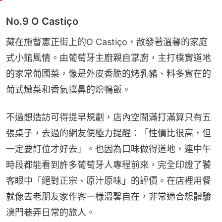
No.9 O Castiço
藏在施督憲正街上的O Castiço，散發著溫馨的家庭
式小館風情。由葡萄牙主廚親自掌廚，主打樸實道地
的家常葡國菜，像是外皮香脆的烤乳豬、料多實在的
葡式燉菜和香氣撲鼻的燴鴨飯。
不過想造訪可得提早規劃，店內空間滿打滿算只有五
張桌子，去過的網友便極力提醒：「性價比很高，但
一定要訂位才好去」。也因為口味做得道地，連中午
時段都能看到許多葡萄牙人專程前來，完全印證了饕
客眼中「絕對正宗、原汁原味」的評價。在店裡用餐
就像去老朋友家作客一樣溫馨自在，非常適合想體驗
澳門巷弄日常的旅人。