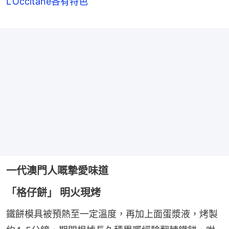
L’Occitane各有特色
一代澳門人嘅摯愛味道
「格仔餅」 明火現烤
鐵餅模具被預熱至一定溫度，再加上面蛋漿液，烤製