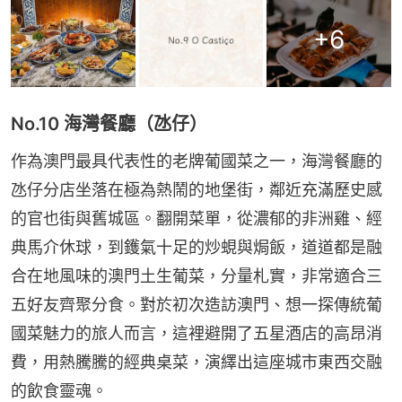
+
6
No.10 海灣餐廳（氹仔）
作為澳門最具代表性的老牌葡國菜之一，海灣餐廳的
氹仔分店坐落在極為熱鬧的地堡街，鄰近充滿歷史感
的官也街與舊城區。翻開菜單，從濃郁的非洲雞、經
典馬介休球，到鑊氣十足的炒蜆與焗飯，道道都是融
合在地風味的澳門土生葡菜，分量札實，非常適合三
五好友齊聚分食。對於初次造訪澳門、想一探傳統葡
國菜魅力的旅人而言，這裡避開了五星酒店的高昂消
費，用熱騰騰的經典桌菜，演繹出這座城市東西交融
的飲食靈魂。