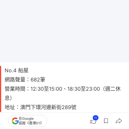
No.4 船屋
網路聲量：682筆
營業時間：12:30至15:00、18:30至23:00（週二休
息）
地址：澳門下環河邊新街289號
11
在Google
澳門葡國菜7大｜心型木糠布甸＋招牌非洲雞 網民:
追蹤《香港01》