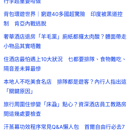
行李超重要咁做
背包環遊世界｜窮遊40多國超驚險 印度被黑道控
制 肯亞內戰逃脫
奢華酒店退房「羊毛黨」廁紙都攞太肉酸？體面帶走
小物品其實唔難
住酒店最怕遇上10大狀況 乜都要排隊、食物難吃、
隔音差未算最慘
本地人不吃美食名店 排隊都是遊客？內行人指出這
「關鍵原因」
旅行周圍住慘變「床蝨」點心？資深酒店員工教路房
間這幾處要檢查
汗蒸幕功效程序常見Q&A懶人包 首爾自由行必去7