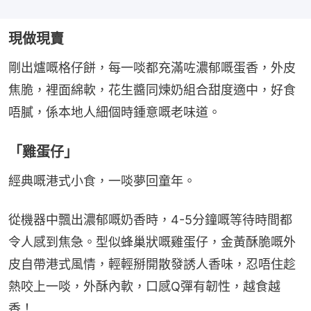
現做現賣
剛出爐嘅格仔餅，每一啖都充滿咗濃郁嘅蛋香，外皮
焦脆，裡面綿軟，花生醬同煉奶組合甜度適中，好食
唔膩，係本地人細個時鍾意嘅老味道。
「雞蛋仔」
經典嘅港式小食，一啖夢回童年。
從機器中飄出濃郁嘅奶香時，4-5分鐘嘅等待時間都
令人感到焦急。型似蜂巢狀嘅雞蛋仔，金黃酥脆嘅外
皮自帶港式風情，輕輕掰開散發誘人香味，忍唔住趁
熱咬上一啖，外酥內軟，口感Q彈有韌性，越食越
香！