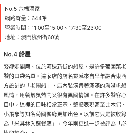
No.5 六棉酒家
網路聲量：644筆
營業時間：11:00至15:00、17:30至23:00
地址：澳門杭州街60號
No.4 船屋
緊鄰媽閣廟、位於河邊新街的船屋，是許多葡國菜老
饕的口袋名單。這家店的店名靈感來自早年融合東西
方設計的「老閘船」，店內裝潢帶著滿滿的海港帆船
風情，用餐氣氛熱鬧又很有異國情調。在許多饕客心
目中，這裡的口味相當正宗，整體表現甚至比木偶、
小飛象等知名葡國餐廳更加出色。以前它只是被收錄
為「米其林入選餐廳」，今年則更進一步被評為「必