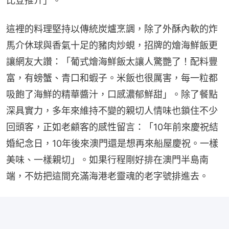
比登推介」。
這裡的料理堅持以傳統炭爐烹調，除了外酥內軟的炸
馬介休球與香氣十足的豬肉炒蜆，招牌的燴海鮮飯更
讓網友大讚：「葡式燴海鮮飯太讓人驚艷了！配料豐
富，有螃蟹、青口和蝦子。米飯也很厲害，每一粒都
吸飽了海鮮的精華醬汁，口感濃郁鮮甜」。除了餐點
深具實力，多年來維持不變的親切人情味也鎖住不少
回頭客，正如老顧客的感性留言：「10年前來慶祝結
婚紀念日，10年後來澳門還是想再來船屋慶祝。一樣
美味、一樣親切」。如果行程剛好排在澳門半島南
端，不妨把這間充滿海港老靈魂的老字號排進去。