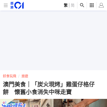
繁
|
简
好食玩飛
旅遊
澳門美食｜「炭火現烤」雞蛋仔格仔
餅 懷舊小食消失中咪走寶