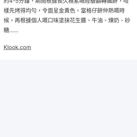
約4-5分鐘，期間根據長久積累嘅經驗翻轉鐵餅，咁
樣先烤得均勻，令面呈金黃色，當格仔餅仲熱嘅時
候，再根據個人嘅口味塗抹花生醬、牛油、煉奶、砂
糖……
Klook.com