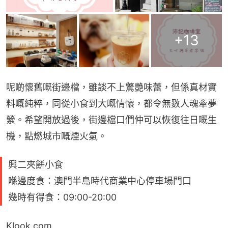
+
13
呢啲懷舊嘅街邊檔，雖談不上驚艷味蕾，但係真材實
料嘅純粹，同從小食到大嘅情懷，都令無數人魂牽夢
縈。希望開放過後，街邊檔口們仲可以恢復往日嘅生
機，點燃城市嘅煙火氣。
興二夾餅小食
喺邊度食：澳門半島時代商業中心停車場門口
幾時有得食：09:00-20:00
Klook.com