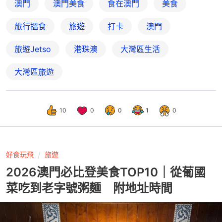
澳門
澳門美食
食在澳門
美食
旅行搵食
旅遊
打卡
澳門
旅遊Jetso
港珠澳
大灣區生活
大灣區旅遊
10
0
0
1
0
好食玩飛
旅遊
2026澳門必比登美食TOP10｜從葡國
菜吃到老字號粥麵 附地址時間