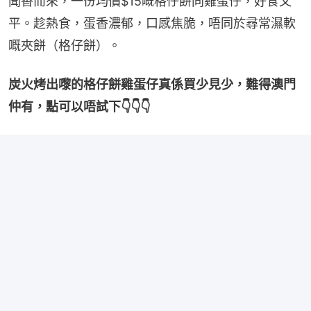
聞香而來，一份均價$15嘅格仔餅同雞蛋仔，好食又
平。趁熱食，蛋香濃郁，口感焦脆，唔同於尋常濕軟
嘅夾餅（格仔餅）。
炭火烤出嚟的格仔餅雞蛋仔真係買少見少，難得澳門
仲有，點可以唔試下👇👇👇