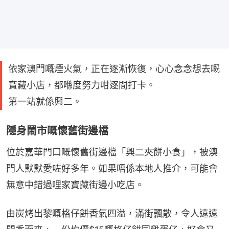
依家澳門嘅煙火氣，正在逐漸恢復，心心念念想去嘅
寶藏小店，都喺度努力咁逐間打卡。
第一站就係興二。
隱身鬧市嘅懷舊街邊檔
位於嘉華門口嘅懷舊街邊檔「興二夾餅小食」，被澳
門人默默愛咗好多年。如果唔係本地人推介，可能會
無意中錯過哩家寶藏街邊小吃店。
由炭烤出黎嘅格仔餅香氣四溢，滿街飄散，令人遠遠