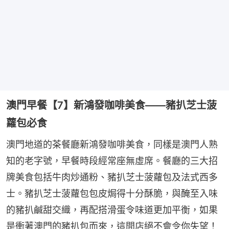
澳門早餐【7】新鴻發咖啡美食——豬扒芝士菠
蘿包必食
澳門地道的茶餐廳新鴻發咖啡美食，同樣是澳門人熟
知的老字號，早餐時段經常座無虛席。餐廳的三大招
牌美食包括牛肉炒通粉、豬扒芝士菠蘿包及法式西多
士。豬扒芝士菠蘿包包皮焗得十分酥脆，與醃至入味
的豬扒鹹甜交織，再配搭滑蛋令味道更加平衡，如果
是衝著澳門的豬扒包而來，這間店絕不會令你失望！