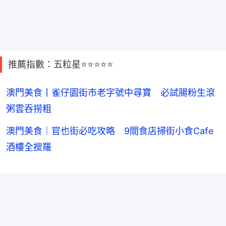
推薦指數：五粒星⭐️⭐️⭐️⭐️⭐️
澳門美食丨雀仔園街市老字號中尋寶 必試腸粉生滾
粥雲吞撈粗
澳門美食｜官也街必吃攻略 9間食店掃街小食Cafe
酒樓全搜羅