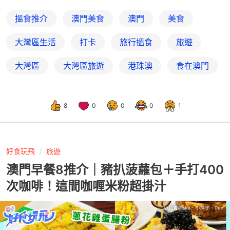
搵食推介
澳門美食
澳門
美食
大灣區生活
打卡
旅行搵食
旅遊
大灣區
大灣區旅遊
港珠澳
食在澳門
8
0
0
0
1
好食玩飛
旅遊
澳門早餐8推介｜豬扒菠蘿包＋手打400
次咖啡！這間咖喱米粉超掛汁