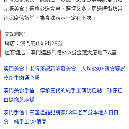
完嘅美食！價格公道實惠，選擇又多，周邊嘅街坊當
正呢度係飯堂，為食妹表示一定有下次！
文記咖啡
總店：澳門庇山耶街28號
爐石塘店：澳門連勝馬路82A號金蓮大廈地下A座
澳門美食丨老牌茶記新鴻發美食 人均$30+識食要試
乾炒牛肉通心粉
澳門美食手信｜傳承三代的純手工傳統糕點 砵仔糕
白糖糕芝麻糕
澳門手信丨三盞燈晶記餅家53年老字號本地人日日
食 純手工CP值高