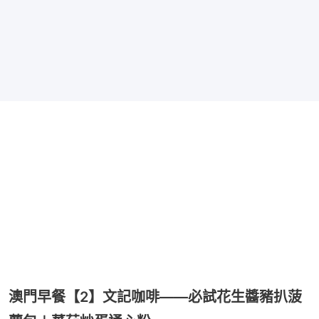
澳門早餐【2】文記咖啡——必試花生醬豬扒菠