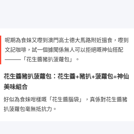
呢期為食妹又嚟到澳門高士德大馬路附近搵食，嚟到
文記咖啡，試一個據聞係無人可以拒絕嘅神仙搭配
———「花生醬豬扒菠蘿包」。
花生醬豬扒菠蘿包：花生醬+豬扒+菠蘿包=神仙
美味組合
好似為食妹咁樣嘅「花生醬腦袋」，真係對花生醬豬
扒菠蘿包毫無抵抗力。