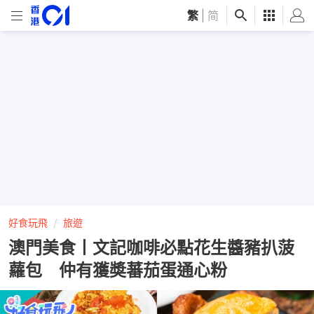
繁
|
简
好食玩飛
旅遊
澳門美食丨文記咖啡必點花生醬豬扒菠
蘿包 仲有獲奬蕃茄蛋通心粉