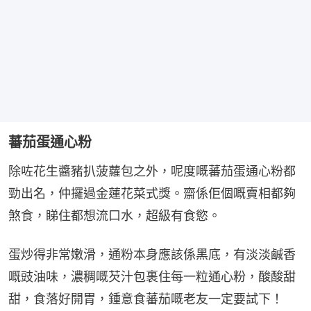
蕃茄蛋通心粉
除咗花生醬豬扒菠蘿包之外，呢度嘅蕃茄蛋通心粉都
勁出名，仲攞過金蓮花菜式獎。齋係佢個嘅賣相都夠
煞食，睇住都想流口水，超級有食慾。
蛋炒得非常嫩滑，通粉本身應該係黑底，有淡淡鹹香
嘅豉油味，濃稠嘅芡汁包裹住每一粒通心粉，酸酸甜
甜，食落好開胃，鍾意食蕃茄嘅老友一定要試下！