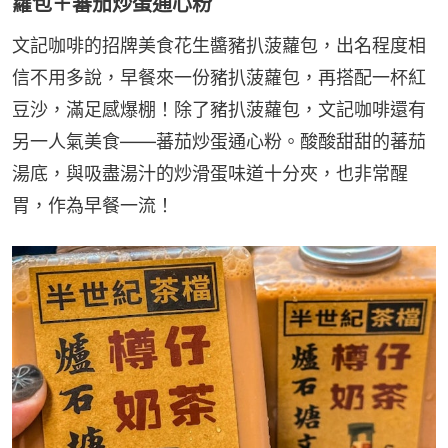
蘿包＋蕃茄炒蛋通心粉
文記咖啡的招牌美食花生醬豬扒菠蘿包，出名程度相
信不用多說，早餐來一份豬扒菠蘿包，再搭配一杯紅
豆沙，滿足感爆棚！除了豬扒菠蘿包，文記咖啡還有
另一人氣美食——蕃茄炒蛋通心粉。酸酸甜甜的蕃茄
湯底，與吸盡湯汁的炒滑蛋味道十分夾，也非常醒
胃，作為早餐一流！