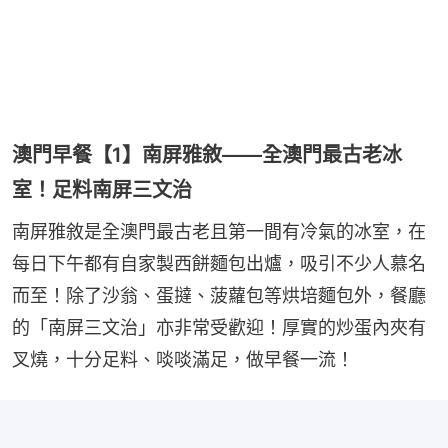
澳門早餐【1】南屏雅敘——全澳門最古老冰
室！足料南屏三文治
南屏雅敘是全澳門最古老且第一間有冷氣的冰室，在
每日下午都有自家製西餅麵包出爐，吸引不少人慕名
而至！除了沙翁、蛋撻、菠蘿包等烘培麵包外，餐廳
的「南屏三文治」亦非常受歡迎！厚實的炒蛋內夾有
叉燒，十分足料、啖啖滿足，做早餐一流！