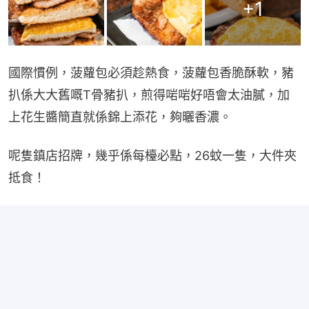
+
1
國際慣例，菠蘿包必須趁熱食，菠蘿包香脆酥軟，豬
扒係大大舊嘅T骨豬扒，煎得啱啱好唔會太油膩，加
上花生醬簡直就係錦上添花，夠曬香濃。
呢隻鎮店招牌，幾乎係每檯必點，26蚊一隻，大件夾
抵食！