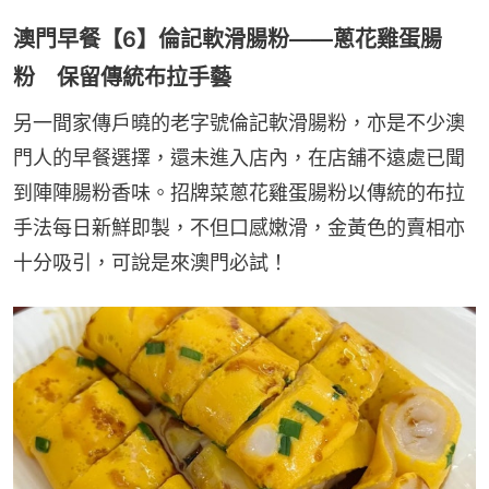
澳門早餐【6】倫記軟滑腸粉——蔥花雞蛋腸
粉 保留傳統布拉手藝
另一間家傳戶曉的老字號倫記軟滑腸粉，亦是不少澳
門人的早餐選擇，還未進入店內，在店舖不遠處已聞
到陣陣腸粉香味。招牌菜蔥花雞蛋腸粉以傳統的布拉
手法每日新鮮即製，不但口感嫩滑，金黃色的賣相亦
十分吸引，可說是來澳門必試！