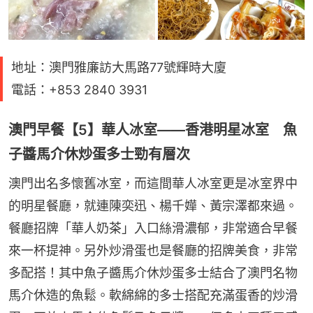
地址：澳門雅廉訪大馬路77號輝時大廈
電話：+853 2840 3931
澳門早餐【5】華人冰室——香港明星冰室 魚
子醬馬介休炒蛋多士勁有層次
澳門出名多懷舊冰室，而這間華人冰室更是冰室界中
的明星餐廳，就連陳奕迅、楊千嬅、黃宗澤都來過。
餐廳招牌「華人奶茶」入口絲滑濃郁，非常適合早餐
來一杯提神。另外炒滑蛋也是餐廳的招牌美食，非常
多配搭！其中魚子醬馬介休炒蛋多士結合了澳門名物
馬介休造的魚鬆。軟綿綿的多士搭配充滿蛋香的炒滑