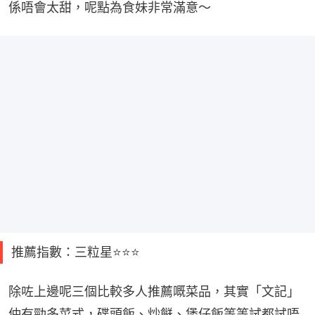
係唔會太甜，呢點為食妹非常滿意～
推薦指數：三粒星⭐️⭐️⭐️
除咗上邊呢三個比較多人推薦嘅菜品，其實「文記」
仲有勁多菜式，碟頭飯、炒餸、煲仔飯等等試都試唔