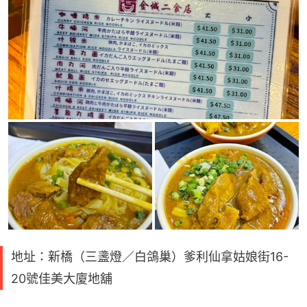
地址：新橋（三盞燈／白鴿巢）爹利仙拿姑娘街16-
20號佳美大廈地舖