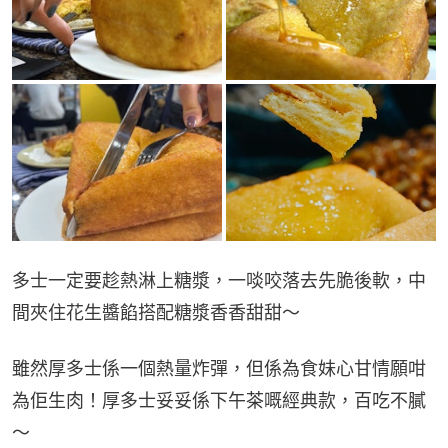
多士一定要趁熱淋上糖漿，一啖咬落去先脆後軟，中
間夾住花生醬餡搭配糖漿香香甜甜～
雖然厚多士係一個熱量炸彈，但係為食妹心甘情願咁
為佢生肉！厚多士妥妥係下午茶嘅經典款，百吃不膩
～