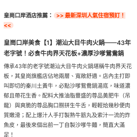
皇崗口岸酒店推薦：
>> 最新深圳人氣住宿預訂！
<<
皇崗口岸美食【1】潮汕大目牛肉火鍋——43年
老字號！必食牛肉界天花板+濃厚沙嗲鴛鴦鍋
傳承43年的老字號潮汕大目牛肉火鍋堪稱牛肉界天花
板，其皇崗旗艦店佔地兩層、寬敞舒適。店內主打即
叫即切的秦川土黃牛，必點沙嗲鴛鴦鍋湯底，味道濃
郁且帶花生香。配料大推油脂豐盛的尊品黃肥牛（吊
龍）與爽脆的尊品胸口朥拼生牛舌，輕輕烚幾秒便肉
質嫩滑；配上爆汁人手打製熟牛筋丸及索汁一流的炸
魚皮，最後來個出前一丁自製沙嗲牛麵，簡直大滿
足！