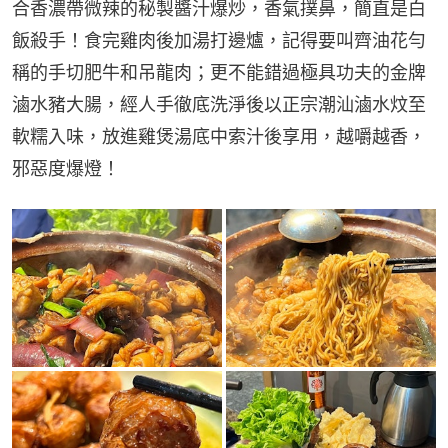
合香濃帶微辣的秘製醬汁爆炒，香氣撲鼻，簡直是白
飯殺手！食完雞肉後加湯打邊爐，記得要叫齊油花勻
稱的手切肥牛和吊龍肉；更不能錯過極具功夫的金牌
滷水豬大腸，經人手徹底洗淨後以正宗潮汕滷水炆至
軟糯入味，放進雞煲湯底中索汁後享用，越嚼越香，
邪惡度爆燈！