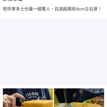
呢件厚多士份量一樣驚人，目測起碼有8cm左右厚！