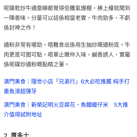
呢碟乾炒牛通齋睇都覺得佢鑊氣爆棚，捧上檯就聞到
一陣香味。分量可以話係相當老實，牛肉勁多，不虧
係封神之作！
通粉非常有嚼勁，唔難食出係用生抽炒嘅通粉底。牛
肉更是可圈可點，唔單止嫩仲入味，鹹香誘人，實屬
係呢碟炒通粉嘅點睛之筆。
澳門美食｜隱世小店「兄弟行」6大必吃推薦 純手打
墨魚滑超彈牙
澳門美食｜新榮記明火豆腐花、魚麵蠔仔米 5大推
介值得試附地址
2. 厚多士