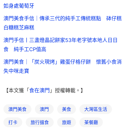
如身處葡萄牙
澳門美食手信｜傳承三代的純手工傳統糕點 砵仔糕
白糖糕芝麻糕
澳門手信丨三盞燈晶記餅家53年老字號本地人日日
食 純手工CP值高
澳門美食｜「炭火現烤」雞蛋仔格仔餅 懷舊小食消
失中咪走寶
【本文獲「
食在澳門
」授權轉載。】
澳門美食
澳門
美食
大灣區生活
打卡
旅行搵食
旅遊
茶餐廳