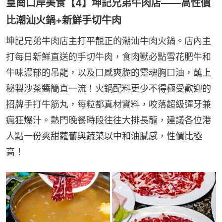
皇崗口岸美食【4】坤記兄弟牛肉店——高性價
比潮汕火鍋+新鮮手切牛肉
坤記兄弟牛肉店主打平靚正的潮汕牛肉火鍋。店內主
打每日新鮮直送的手切牛肉，食肉獸必點雪花肥牛和
牛味濃郁的吊龍，以及口感爽脆的靈魂胸口油，蘸上
秘製沙茶醬簡直一流！火鍋配料更少不得極受歡迎的
招牌手打牛筋丸，每粒都真材實料，咬落超級彈牙兼
瘋狂爆汁。熱門晚餐時段往往大排長龍，建議各位港
人點一份爽甜蘿蔔與蔬菜以中和油膩感，性價比極
高！