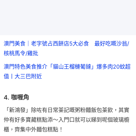
澳門美食｜老字號占西餅店5大必食 最好吃嘅沙翁/
核桃馬令/雞批
澳門特色美食推介「貓山王榴槤葡撻」爆多肉20蚊超
值丨大三巴附近
4. 咖喱角
「新鴻發」除咗有日常茶記嘅粥粉麵飯包茶飲，其實
仲有好多寶藏糕點添～入門口就可以睇到呢個玻璃櫥
櫃，齊集中外麵包糕點！