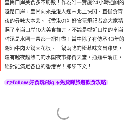
皇崗口岸美食多不勝數！作為唯一實施24小時通關的
陸路口岸，皇崗向來是港人週末北上快閃、直衝食宵
夜的尋味大本營。《香港01》好食玩飛記者為大家精
選了皇崗口岸10大美食推介，不論是鄰近口岸的皇崗
村還是水圍一帶都一網打盡！當中除了有傳承43年的
潮汕牛肉火鍋天花板、一鍋兩吃的極惹味文昌雞煲，
還有越夜越熱鬧的水圍夜市掃街天堂，通通平靚正，
絕對能滿足各位的香港胃！即睇下文！
👉follow 好食玩飛ig ✈️免費睇旅遊飲食攻略