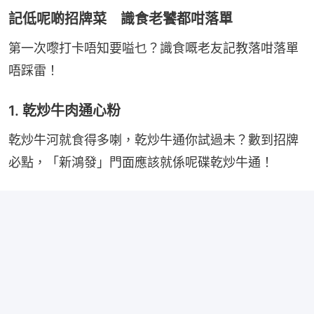
記低呢啲招牌菜 識食老饕都咁落單
第一次嚟打卡唔知要嗌乜？識食嘅老友記教落咁落單
唔踩雷！
1. 乾炒牛肉通心粉
乾炒牛河就食得多喇，乾炒牛通你試過未？數到招牌
必點，「新鴻發」門面應該就係呢碟乾炒牛通！