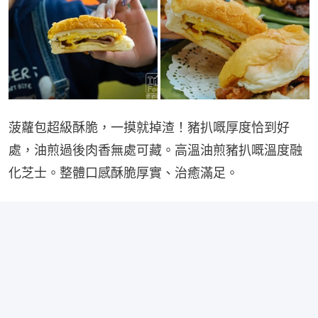
菠蘿包超級酥脆，一摸就掉渣！豬扒嘅厚度恰到好
處，油煎過後肉香無處可藏。高溫油煎豬扒嘅溫度融
化芝士。整體口感酥脆厚實、治癒滿足。