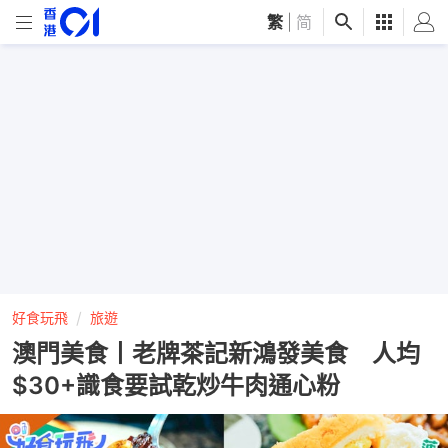
繁
|
简
好食玩飛
旅遊
澳門美食丨老牌茶記新鴻發美食 人均
$30+識食要試乾炒牛肉通心粉