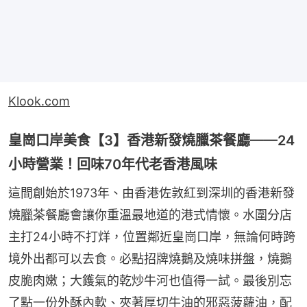
Klook.com
皇崗口岸美食【3】香港新發燒臘茶餐廳——24
小時營業！回味70年代老香港風味
這間創始於1973年、由香港佐敦紅到深圳的香港新發
燒臘茶餐廳會讓你重溫最地道的港式情懷。水圍分店
主打24小時不打烊，位置鄰近皇崗口岸，無論何時跨
境外出都可以去食。必點招牌燒鵝及燒味拼盤，燒鵝
皮脆肉嫩；大鑊氣的乾炒牛河也值得一試。最後別忘
了點一份外酥內軟、夾著厚切牛油的邪惡菠蘿油，配