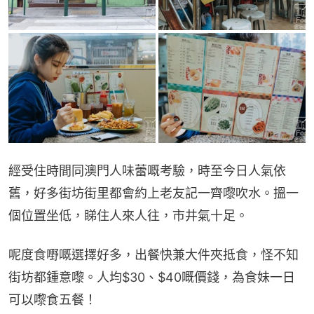
經受住時間同澳門人味蕾嘅考驗，時至今日人氣依
舊，好多街坊街里都會約上老友記一齊嚟吹水。搵一
個位置坐低，睇住人來人往，市井氣十足。
呢度食嘢嘅選擇好多，出餐快兼大件夾抵食，怪不知
街坊都鍾意嚟。人均$30、$40嘅價錢，為食妹一日
可以嚟食五餐！