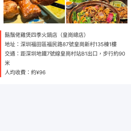
鬍鬚佬雞煲四季火鍋店（皇崗總店）
地址：深圳福田區福民路87號皇崗新村135棟1樓
交通：距深圳地鐵7號線皇崗村站B1出口，步行約90
米
人均收費：約¥96