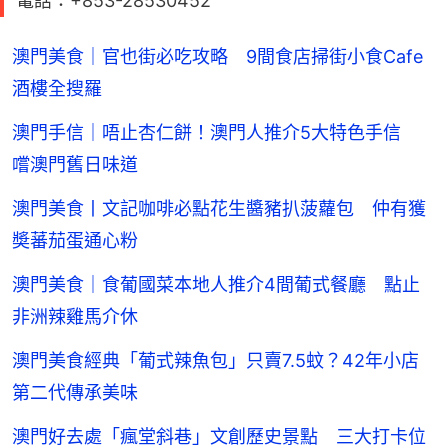
電話：+853-28530452
澳門美食｜官也街必吃攻略 9間食店掃街小食Cafe
酒樓全搜羅
澳門手信｜唔止杏仁餅！澳門人推介5大特色手信
嚐澳門舊日味道
澳門美食丨文記咖啡必點花生醬豬扒菠蘿包 仲有獲
奬蕃茄蛋通心粉
澳門美食｜食葡國菜本地人推介4間葡式餐廳 點止
非洲辣雞馬介休
澳門美食經典「葡式辣魚包」只賣7.5蚊？42年小店
第二代傳承美味
澳門好去處「瘋堂斜巷」文創歷史景點 三大打卡位