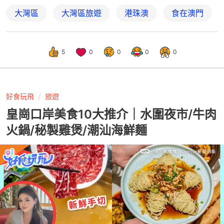
大灣區
大灣區旅遊
港珠澳
食在澳門
5
0
0
0
0
好食玩飛
旅遊
皇崗口岸美食10大推介｜水圍夜市/牛肉
火鍋/秘製雞煲/潮汕海鮮麵