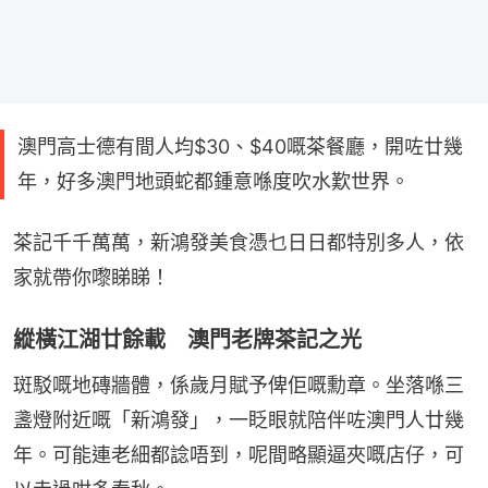
澳門高士德有間人均$30、$40嘅茶餐廳，開咗廿幾
年，好多澳門地頭蛇都鍾意喺度吹水歎世界。
茶記千千萬萬，新鴻發美食憑乜日日都特別多人，依
家就帶你嚟睇睇！
縱橫江湖廿餘載 澳門老牌茶記之光
斑駁嘅地磚牆體，係歲月賦予俾佢嘅勳章。坐落喺三
盞燈附近嘅「新鴻發」，一眨眼就陪伴咗澳門人廿幾
年。可能連老細都諗唔到，呢間略顯逼夾嘅店仔，可