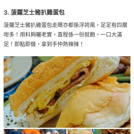
3. 菠蘿芝士豬扒雞蛋包
菠蘿芝士豬扒雞蛋包走嘅亦都係浮誇風，足足有四層
咁多！用料夠曬老實，直程係一份就飽，一口大滿
足！即點即做，拿到手仲熱辣辣！