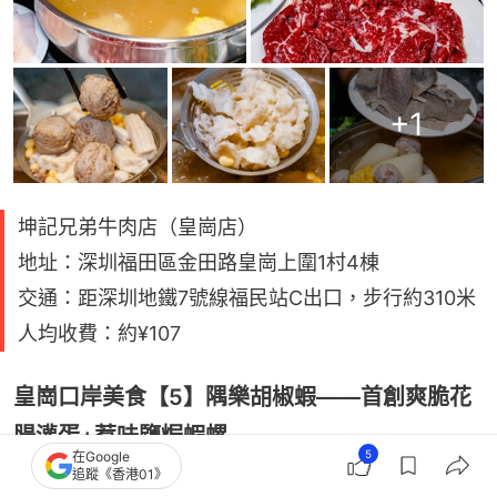
+
1
坤記兄弟牛肉店（皇崗店）
地址：深圳福田區金田路皇崗上圍1村4棟
交通：距深圳地鐵7號線福民站C出口，步行約310米
人均收費：約¥107
皇崗口岸美食【5】隅樂胡椒蝦——首創爽脆花
腸灌蛋+惹味鹽焗蝦螺
5
在Google
追蹤《香港01》
隅樂胡椒蝦坐落於皇崗村內，兩層高的裝潢充滿現代