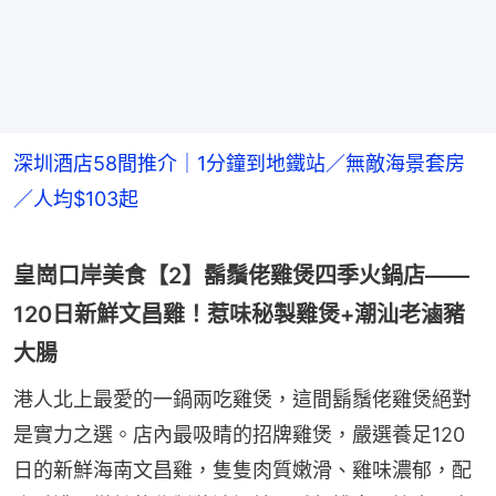
深圳酒店58間推介｜1分鐘到地鐵站／無敵海景套房
／人均$103起
皇崗口岸美食【2】鬍鬚佬雞煲四季火鍋店——
120日新鮮文昌雞！惹味秘製雞煲+潮汕老滷豬
大腸
港人北上最愛的一鍋兩吃雞煲，這間鬍鬚佬雞煲絕對
是實力之選。店內最吸睛的招牌雞煲，嚴選養足120
日的新鮮海南文昌雞，隻隻肉質嫩滑、雞味濃郁，配