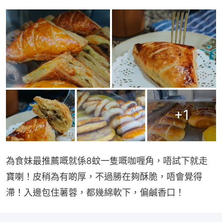
+
1
為食妹最推薦嘅就係8蚊一隻嘅咖喱角，唔試下就走
寶喇！皮稍為有啲厚，不過勝在夠酥脆，唔會覺得
滯！入邊包住薯蓉，都幾綿軟下，偏鹹香口！