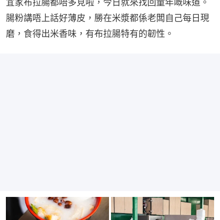
宜家布拉腸都唔多見啦，今日就來找回童年嘅味道。
腸粉講唔上話好薄皮，勝在米漿都係老闆自己每日現
磨，食得出米香味，有布拉腸特有的韌性。