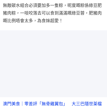
無敵碳水組合必須要加多一隻粽，呢度嘅粽係綠豆肥
豬肉粽，一啖咬落去可以食到滿滿嘅綠豆蓉，肥豬肉
嘅比例唔會太多，為食妹超愛！
澳門美食｜零差評「無骨雞翼包」 大三巴隱世茶檔