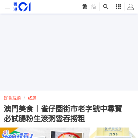
繁
|
简
好食玩飛
旅遊
澳門美食丨雀仔園街市老字號中尋寶
必試腸粉生滾粥雲吞撈粗