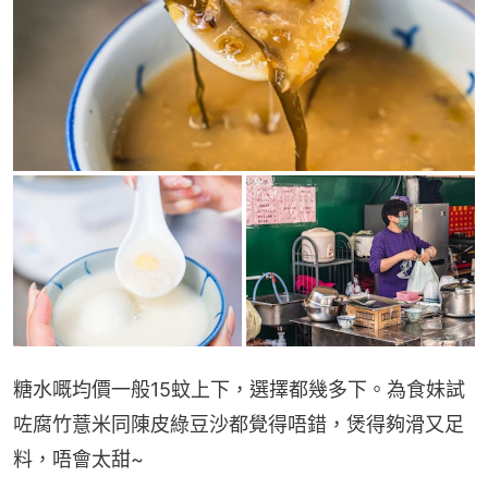
糖水嘅均價一般15蚊上下，選擇都幾多下。為食妹試
咗腐竹薏米同陳皮綠豆沙都覺得唔錯，煲得夠滑又足
料，唔會太甜~