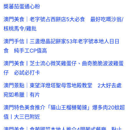
奬蕃茄蛋通心粉
澳門美食｜老字號占西餅店5大必食 最好吃嘅沙翁/
核桃馬令/雞批
澳門手信丨三盞燈晶記餅家53年老字號本地人日日
食 純手工CP值高
澳門美食丨芝士流心微笑雞蛋仔、曲奇脆脆波波雞蛋
仔 必試必打卡
澳門景點｜東望洋燈塔聖母雪地殿教堂 2大好去處
宛如希臘｜有片
澳門特色美食推介「貓山王榴槤葡撻」爆多肉20蚊超
值丨大三巴附近
澳門美食｜食葡國菜本地人推介4間葡式餐廳 點止