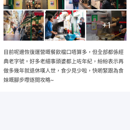
+
1
目前呢邊恢復運營嘅餐飲檔口唔算多，但全部都係經
典老字號。好多老細事頭婆都上咗年紀，紛紛表示再
做多幾年就退休嘆人世，食少見少啦，快啲緊跟為食
妹嘅腳步嚟逐間攻略~