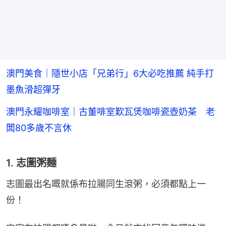
澳門美食｜隱世小店「兄弟行」6大必吃推薦 純手打
墨魚滑超彈牙
澳門永耀咖啡室｜古董啡室歎瓦煲咖啡瓷壺奶茶 老
闆80多歲不言休
1. 志圖粥麵
志圖最出名嘅就係布拉腸同生滾粥，必須都點上一
份！