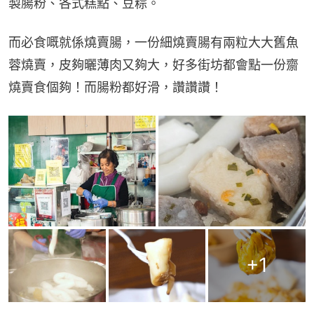
製腸粉、各式糕點、豆粽。
而必食嘅就係燒賣腸，一份細燒賣腸有兩粒大大舊魚
蓉燒賣，皮夠曬薄肉又夠大，好多街坊都會點一份齋
燒賣食個夠！而腸粉都好滑，讚讚讚！
+
1