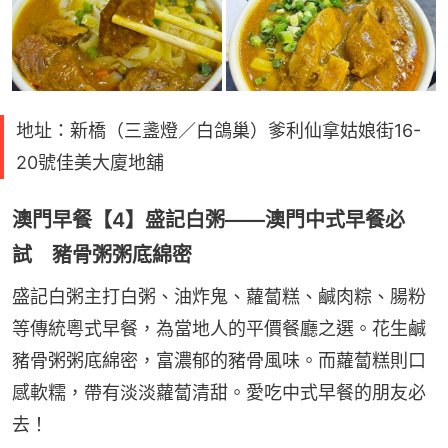
地址：新橋（三盞燈／白鴿巢）爹利仙拿姑娘街16-
20號佳美大廈地舖
澳門早餐【4】盛記白粥——澳門中式早餐必
試 豬骨粥粥底綿密
盛記白粥主打白粥、油炸鬼、蘿蔔糕、鹹肉粽、腸粉
等傳統粵式早餐，為當地人的平價餐廳之選。花生鹹
豬骨粥粥底綿密，富濃郁的豬骨風味。而蘿蔔糕則口
感軟糯，帶有淡淡蘿蔔清甜。愛吃中式早餐的朋友必
去！