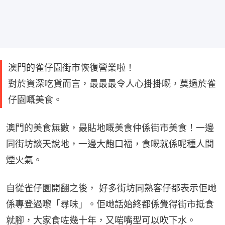
澳門的雀仔園街市恢復營業啦！
對於資深吃貨而言，最最最令人心掛掛嘅，莫過於雀
仔園嘅美食。
澳門的美食無數，最貼地嘅美食仲係街市美食！一邊
同街坊談天說地，一邊大飽口福，食嘅就係呢種人間
煙火氣。
自從雀仔園開翻之後， 好多街坊同熟客仔都表示佢哋
係專登過嚟「尋味」。佢哋話始終都係覺得街市抵食
就腳，大家食咗幾十年，又啱嘴型可以吹下水。