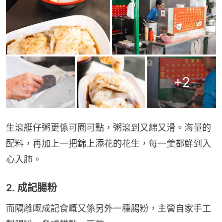
+
2
生滾艇仔粥更係可圈可點，粥滾到又綿又滑。海量的
配料，再加上一把錦上添花的花生，每一羹都鮮到入
心入肺。
2. 成記腸粉
而隔離嘅成記食嘅又係另外一種腸粉，主營自家手工