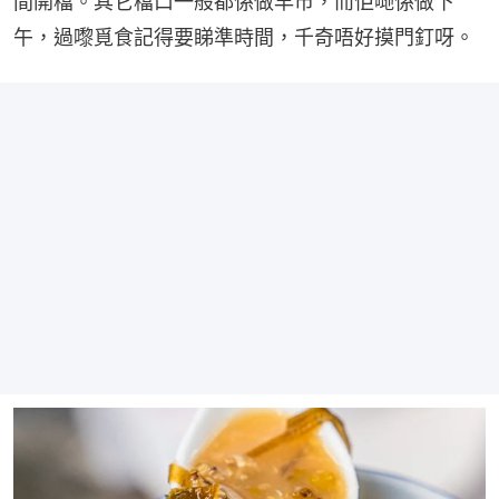
間開檔。其它檔口一般都係做早市，而佢哋係做下
午，過嚟覓食記得要睇準時間，千奇唔好摸門釘呀。