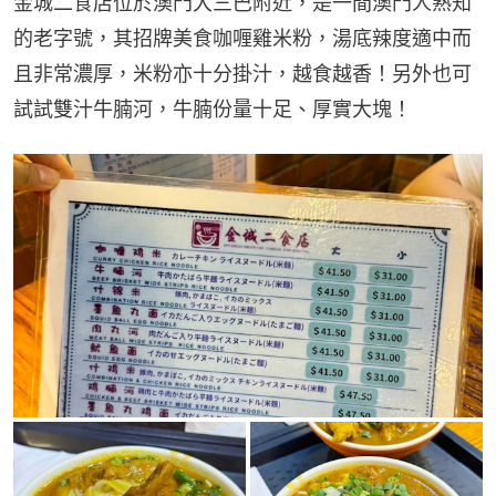
金城二食店位於澳門大三巴附近，是一間澳門人熟知
的老字號，其招牌美食咖喱雞米粉，湯底辣度適中而
且非常濃厚，米粉亦十分掛汁，越食越香！另外也可
試試雙汁牛腩河，牛腩份量十足、厚實大塊！