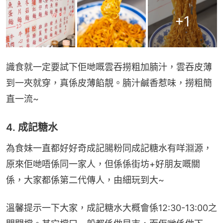
+
1
識食就一定要試下佢哋嘅雲吞撈粗加腩汁，雲吞皮薄
到一夾就穿，真係皮薄餡靚。腩汁鹹香惹味，撈粗簡
直一流~
4. 成記糖水
為食妹一直都好好奇成記腸粉同成記糖水有咩淵源，
原來佢哋唔係同一家人，但係係街坊+好朋友嘅關
係，大家都係第二代傳人，由細玩到大~
溫馨提示一下大家，成記糖水大概會係12:30-13:00之