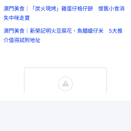
澳門美食｜「炭火現烤」雞蛋仔格仔餅 懷舊小食消
失中咪走寶
澳門美食｜新榮記明火豆腐花、魚麵蠔仔米 5大推
介值得試附地址