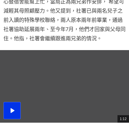
心暨宿舍能幫上忙，當局正為兩兄弟作安排， 希望可
減輕其母照顧壓力。他又提到，社署已與兩名兒子之
前入讀的特殊學校聯絡，兩人原本兩年前畢業，通過
社署協助延展兩年、至今年7月，他們才回家與父母同
住。他指，社署會繼續跟進兩兄弟的情況。
播
放
1:12
總
影
共
片
時