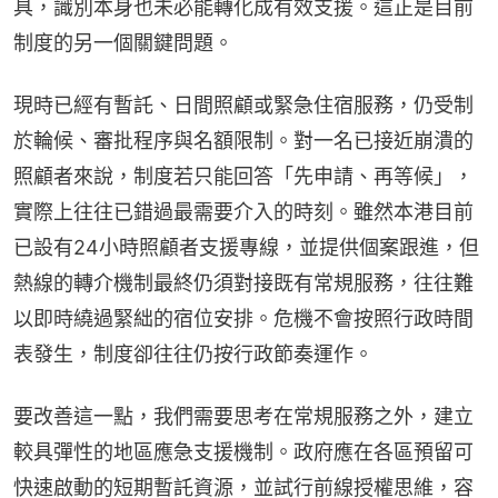
具，識別本身也未必能轉化成有效支援。這正是目前
制度的另一個關鍵問題。
現時已經有暫託、日間照顧或緊急住宿服務，仍受制
於輪候、審批程序與名額限制。對一名已接近崩潰的
照顧者來說，制度若只能回答「先申請、再等候」，
實際上往往已錯過最需要介入的時刻。雖然本港目前
已設有24小時照顧者支援專線，並提供個案跟進，但
熱線的轉介機制最終仍須對接既有常規服務，往往難
以即時繞過緊絀的宿位安排。危機不會按照行政時間
表發生，制度卻往往仍按行政節奏運作。
要改善這一點，我們需要思考在常規服務之外，建立
較具彈性的地區應急支援機制。政府應在各區預留可
快速啟動的短期暫託資源，並試行前線授權思維，容