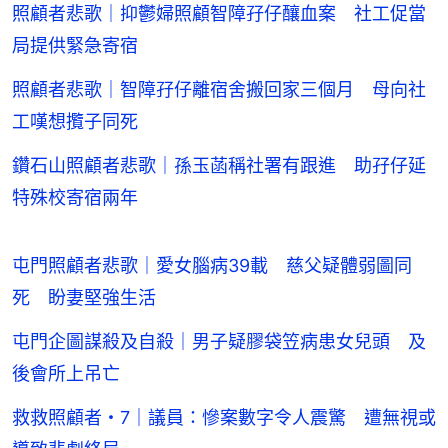
照顧者悲歌｜抑鬱婦照顧智障孖仔釀血案 社工促當
局提供緊急寄宿
照顧者悲歌｜智障孖仔離宿舍搬回家三個月 母向社
工嘆想攬子同死
鑽石山照顧者悲歌｜孫玉菡稱社署有跟進 助孖仔延
特殊校寄宿兩年
屯門照顧者悲歌｜愛女腦病39載 慈父疑體弱圖同
死 盼妻堅強生活
屯門企圖謀殺及自殺｜男子疑膠袋笠病患女兒頭 及
後會所上吊亡
救救照顧者・7｜議員：慘案數字令人震驚 遭無視或