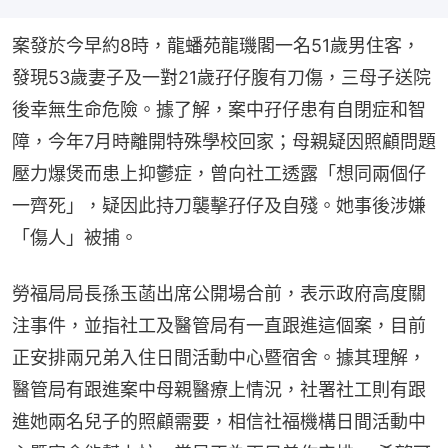
案發於今早約8時，龍蟠苑龍璣閣一名51歲男住客，
發現53歲妻子及一對21歲孖仔腹有刀傷，三母子送院
後幸無生命危險。據了解，案中孖仔患有自閉症和智
障，今年7月時離開特殊學校回家；母親疑因照顧問題
壓力爆煲而患上抑鬱症，曾向社工透露「想同兩個仔
一齊死」，疑因此持刀襲擊孖仔及自殘。她事後涉嫌
「傷人」被捕。
勞福局局長孫玉菡出席公開場合前，表示政府高度關
注事件，並指社工及醫管局有一直跟進這個案，目前
正安排兩兄弟入住日間活動中心暨宿舍。據其理解，
醫管局有跟進案中母親醫療上情況，社署社工則有跟
進她兩名兒子的照顧需要，相信社福機構日間活動中