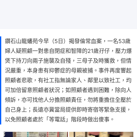
鑽石山龍蟠苑今早（5日）揭發倫常血案，一名53歲
婦人疑照顧一對患自閉症和智障的21歲孖仔，壓力爆
煲下持刀向兩子施襲及自殘，三母子及時獲救，但情
況嚴重，本身患有抑鬱症的母親被捕。事件再度響起
照顧者悲歌，有社工指無論家人、鄰里以致社工，均
可加倍留意照顧者狀況；如照顧者遇到困難，除向人
傾訴，亦可找他人分擔照顧責任，勿將重擔住全壓於
自己身上；長遠亦冀當局提供即時寄宿等緊急支援，
以免照顧者處於「等電話」階段時做出傻事。