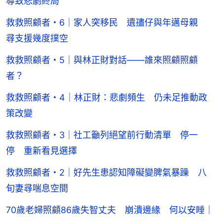
導致悲劇終局
救救照顧者・6｜家人突移民 遺孻仔與年邁母親
尋支援幾度撲空
救救照顧者・5｜與林正財對話——誰來照顧照顧
者？
救救照顧者・4｜林正財：悲劇頻生 仍未足推動政
策改變
救救照顧者・3｜社工籲列絕望前行動清單 停一
停 重新看見選擇
救救照顧者・2｜好先生患認知障礙變脾氣暴躁 八
旬妻尋喘息空間
70歲老婦照顧86歲失智丈夫 崩潰邊緣 何以安睡｜