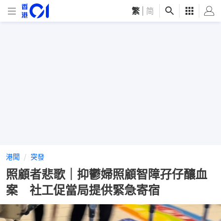
繁
|
简
港聞
突發
照顧者悲歌｜抑鬱婦照顧智障孖仔釀血
案 社工促當局提供緊急寄宿