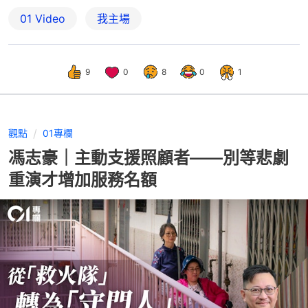
01 Video
我主場
9
0
8
0
1
觀點
01專欄
馮志豪｜主動支援照顧者——別等悲劇
重演才增加服務名額