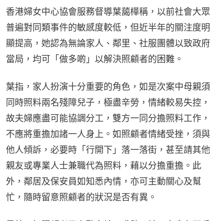
香港婦女中心協會服務督導葉藹樺稱，以前社會大眾
普遍對同類事件的敏感度較低，但近半年的關注度明
顯提高，她認為無論家人、鄰里、社服團體以致政府
當局，均可「做多啲」以解決照顧者的困難。
葉指，家人扮演十分重要的角色，如是次案中母親須
同時照料兩名殘障兒子，極盡辛勞，情緒較易失控，
故夫婦應盡可能協調分工，雙方一同分擔照料工作，
不應將重擔加諸一人身上。如照顧者情緒受挫，須與
他人傾訴，必要時「行開下」落一落街，甚至請其他
親友或專業人士兼職代為照料，藉以分擔重擔。此
外，鄰居及保安員如知悉內情，亦可主動關心及幫
忙，隨時留意照顧者的狀況是否有異。