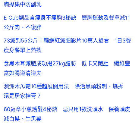
胸操集中防副乳
E Cup劉品言瘦身不瘦胸3秘訣 豐胸運動及餐單減11
公斤肉、不復胖
73減到55公斤！韓網紅減肥影片10萬人搶看 1日3餐
瘦身餐單上熱搜
食黑木耳減肥成功甩27kg脂肪 低卡又飽肚 纖維豐
富如腸道清道夫
澳洲木瓜霜10種超展開用法 除治黑頭粉刺、爆拆
還是居家神膏？
60歲章小蕙護髮4秘訣 忌只用1款洗頭水 保養頭皮
減白髮、生黑髮