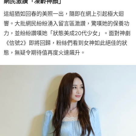
網民激讚「凍齡神顏」
這組猶如回春的美照一出，隨即在網上引起極大迴
響。大批網民紛紛湧入留言區激讚，驚嘆她的保養功
力，並紛紛讚嘆她「狀態美成20代少女」。面對神劇
《信號2》即將回歸，粉絲們看到女神如此絕佳的狀
態，無疑令期待值再度火速飆升。