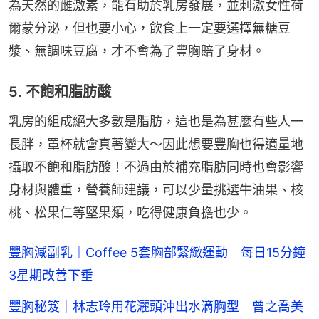
為天然的雌激素，能有助於乳房發展，並刺激女性荷
爾蒙分泌，但也要小心，飲食上一定要選擇無糖豆
漿、無調味豆腐，才不會為了豐胸賠了身材。
5. 不飽和脂肪酸
乳房的組成絕大多數是脂肪，這也是為甚麼有些人一
長胖，罩杯就會真著變大～因此想要豐胸也得適量地
攝取不飽和脂肪酸！不過由於補充脂肪同時也會影響
身材與體重，營養師建議，可以少量挑選牛油果、核
桃、松果仁等堅果類，吃得健康負擔也少。
豐胸減副乳｜Coffee 5套胸部緊緻運動 每日15分鐘
3星期改善下垂
豐胸秘笈｜林志玲用花灑頭沖出水滴胸型 曾之喬美