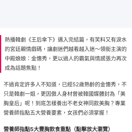
熱播韓劇《王后傘下》邁入完結篇，有笑料又有淚水
的宮廷親情戲碼，讓劇迷們越看越入迷～領銜主演的
中殿娘娘：金憓秀，更以過人的霸氣與情感張力再次
成為話題焦點！
不過肯定許多人不知道，已經52歲熟齡的金憓秀，不
只是韓劇一姐，更因傲人身材曾被韓國媒體封為「美
胸皇后」呢！到底怎樣養出不老女神同款美胸？專業
營養師指點五大營養要素，女孩們必須掌握！
營養師指點5大豐胸飲食重點（點擊放大瀏覽）