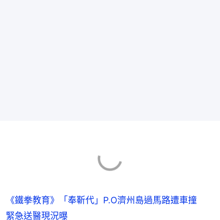
《鐵拳教育》「奉靳代」P.O濟州島過馬路遭車撞
緊急送醫現況曝