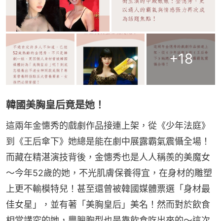
+
18
韓國美胸皇后竟是她！
這兩年金憓秀的戲劇作品接連上架，從《少年法庭》
到《王后傘下》她總是能在劇中展露霸氣震懾全場！
而藏在精湛演技背後，金憓秀也是人人稱羨的美魔女
～今年52歲的她，不光肌膚保養得宜，在身材的雕塑
上更不輸模特兒！甚至還曾被韓國媒體票選「身材最
佳女星」，並有著「美胸皇后」美名！然而對於飲食
相當講究的她，豐腴胸型也是靠飲食吃出來的～這次