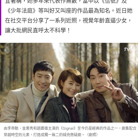
宜著稱，她多年來代表作無數，當中以《信號》及
《少年法庭》等叫好又叫座的作品最為知名。近日她
在社交平台分享了一系列近照，視覺年齡直逼少女，
讓大批網民直呼太不科學！
由李帝勳、金惠秀和趙震雄主演的《Signal》至今仍是經典的作品之一，劇集配合
穿越時空的元素，打造成獨一無二的緝兇懸疑劇。（劇照）