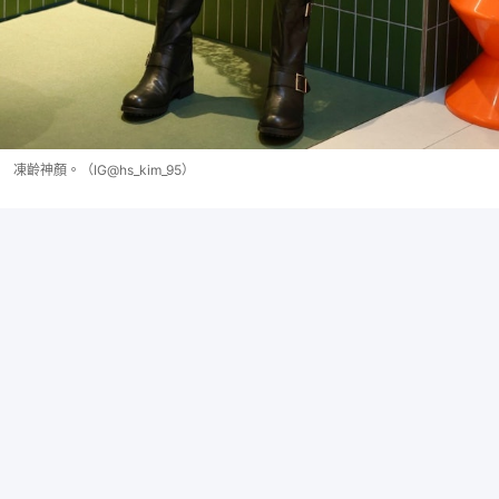
凍齡神顏。（IG@hs_kim_95）