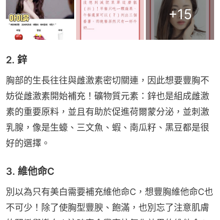
+
15
2. 鋅
胸部的生長往往與雌激素密切關連，因此想要豐胸不
妨從雌激素開始補充！礦物質元素：鋅也是組成雌激
素的重要原料，並且有助於促進荷爾蒙分泌，並刺激
乳腺，像是生蠔、三文魚、蝦、南瓜籽、黑豆都是很
好的選擇。
3. 維他命C
別以為只有美白需要補充維他命C，想豐胸維他命C也
不可少！除了使胸型豐腴、飽滿，也別忘了注意肌膚