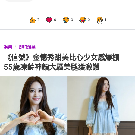
7
0
0
0
1
娛樂
即時娛樂
《信號》金憓秀甜美比心少女感爆棚
55歲凍齡神顏大騷美腿獲激讚