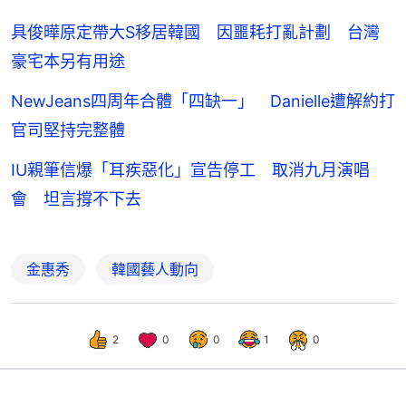
具俊曄原定帶大S移居韓國 因噩耗打亂計劃 台灣
豪宅本另有用途
NewJeans四周年合體「四缺一」 Danielle遭解約打
官司堅持完整體
IU親筆信爆「耳疾惡化」宣告停工 取消九月演唱
會 坦言撐不下去
金惠秀
韓國藝人動向
2
0
0
1
0