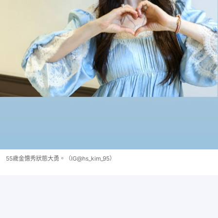
55歲金憓秀狀態大勇。（IG@hs_kim_95）