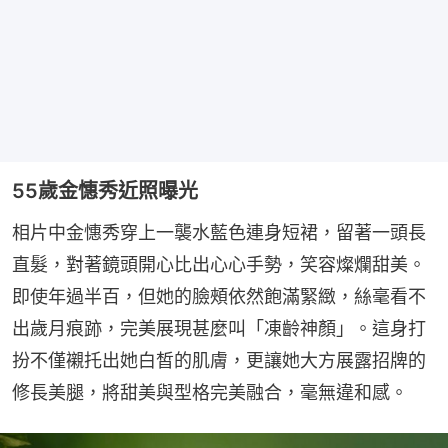
55歲金憓秀近照曝光
相片中金憓秀穿上一襲水藍色連身短裙，留著一頭長
直髮，對著鏡頭開心比出心心手勢，笑容燦爛甜美。
即使年過半百，但她的臉頰依然飽滿緊緻，絲毫看不
出歲月痕跡，完美展現甚麼叫「凍齡神顏」。這身打
扮不僅襯托出她白皙的肌膚，更讓她大方展露招牌的
修長美腿，將甜美與型格完美融合，毫無違和感。