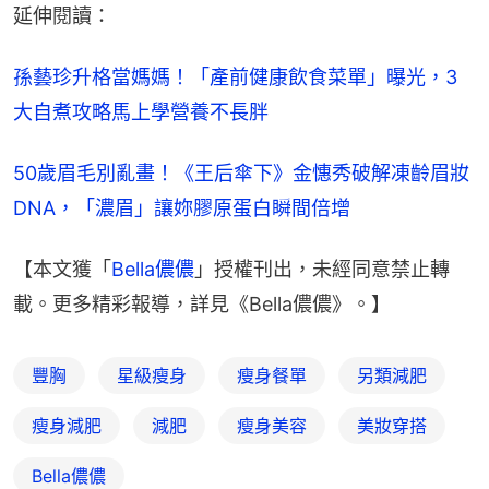
延伸閱讀：
孫藝珍升格當媽媽！「產前健康飲食菜單」曝光，3
大自煮攻略馬上學營養不長胖
50歲眉毛別亂畫！《王后傘下》金憓秀破解凍齡眉妝
DNA，「濃眉」讓妳膠原蛋白瞬間倍增
【本文獲「
Bella儂儂
」授權刊出，未經同意禁止轉
載。更多精彩報導，詳見《Bella儂儂》。】
豐胸
星級瘦身
瘦身餐單
另類減肥
瘦身減肥
減肥
瘦身美容
美妝穿搭
Bella儂儂