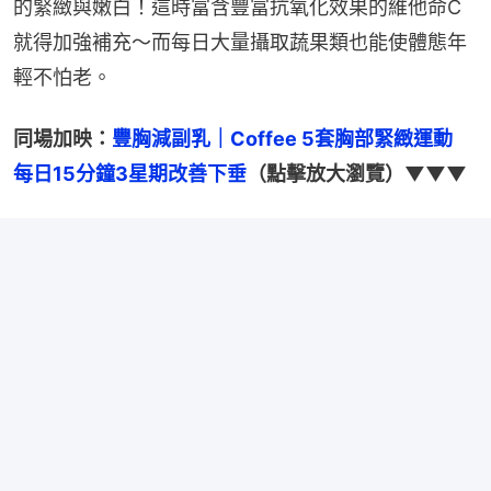
的緊緻與嫩白！這時富含豐富抗氧化效果的維他命C
就得加強補充～而每日大量攝取蔬果類也能使體態年
輕不怕老。
同場加映：
豐胸減副乳｜Coffee 5套胸部緊緻運動　
每日15分鐘3星期改善下垂
（點擊放大瀏覽）▼▼▼