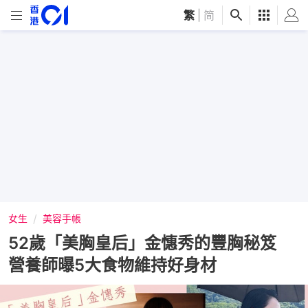
繁
|
简
女生
美容手帳
52歲「美胸皇后」金憓秀的豐胸秘笈
營養師曝5大食物維持好身材