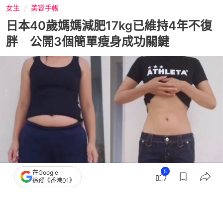
女生
美容手帳
日本40歲媽媽減肥17kg已維持4年不復
胖 公開3個簡單瘦身成功關鍵
5
在Google
追蹤《香港01》
撰文：
女人我最大
出版：
2026-06-06 15:02
更新：
2026-06-06 15:02