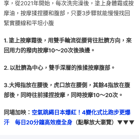
享，從2021年開始，每次洗完澡後，塗上身體霜或按
摩油，按摩揉捏腰和腹部，只要3步驟就能慢慢找回
緊實腰線和平坦小腹
1. 塗上按摩霜後，用雙手輪流從腰背往肚臍方向，來
回用力的撥肉按摩10～20次後換邊。
2. 以肚臍為中心，雙手深層的推揉按摩腹部。
3.大拇指放在腰後，虎口放在腰側，其餘4指放在腹
部後，同時往前揉捏按摩，同時按摩10～20次。
同場加映：
空氣跳繩日本爆紅！4變化式比跑步更爆
汗　每日20分鐘高效瘦全身
（點擊放大瀏覽）▼▼▼