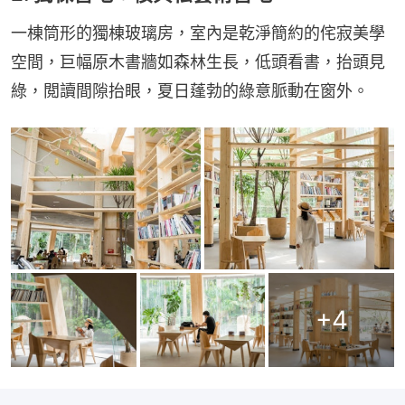
一棟筒形的獨棟玻璃房，室內是乾淨簡約的侘寂美學
空間，巨幅原木書牆如森林生長，低頭看書，抬頭見
綠，閲讀間隙抬眼，夏日蓬勃的綠意脈動在窗外。
+
4