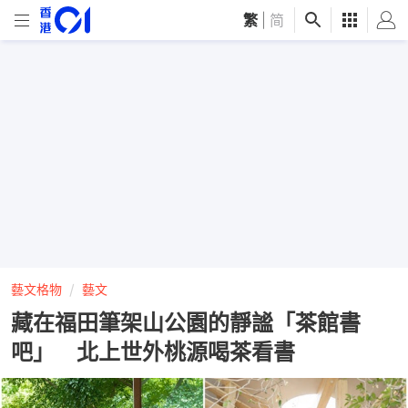
繁
|
简
藝文格物
藝文
藏在福田筆架山公園的靜謐「茶館書
吧」 北上世外桃源喝茶看書