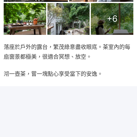
+
6
落座於戶外的露台，繁茂綠意盡收眼底。茶室內的每
扇窗景都極美，很適合冥想、放空。
沏一壺茶，嘗一塊點心享受當下的安逸。