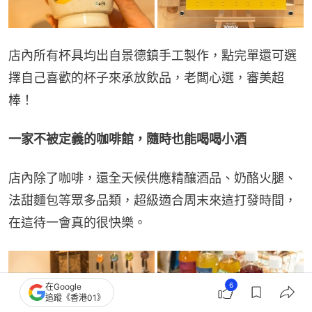
店內所有杯具均出自景德鎮手工製作，點完單還可選
擇自己喜歡的杯子來承放飲品，老闆心選，審美超
棒！
一家不被定義的咖啡館，隨時也能喝喝小酒
店內除了咖啡，還全天候供應精釀酒品、奶酪火腿、
法甜麵包等眾多品類，超級適合周末來這打發時間，
在這待一會真的很快樂。
6
在Google
追蹤《香港01》