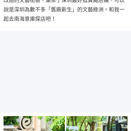
改造的文藝街區，集聚了深圳最好逛寶藏店鋪，可以
說是深圳為數不多「舊廠新生」的文藝綠洲。和我一
起去南海意庫探店吧！