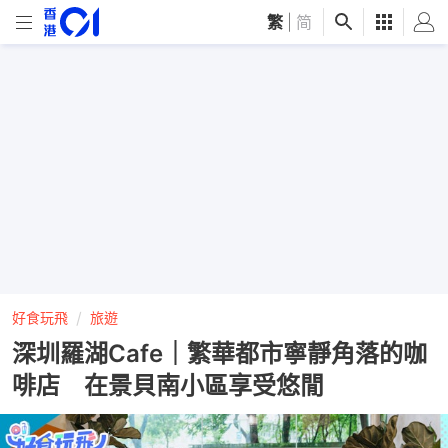
繁
|
简
好食玩飛
旅遊
深圳羅湖Cafe｜繁華都市寧靜角落的咖
啡店 在景貝南小區享受悠閒