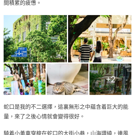
間積累的疲憊。
+
2
蛇口是我的不二選擇，這裏無形之中藴含着巨大的能
量，來了之後心情就會變得很好。
騎着小黃車穿梭在蛇口的大街小巷，山海環繞，連風