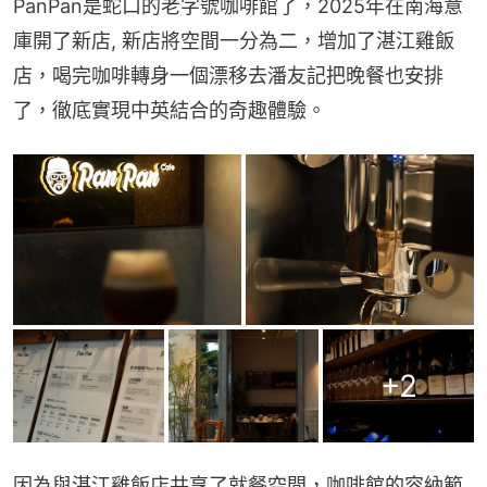
PanPan是蛇口的老字號咖啡館了，2025年在南海意
庫開了新店, 新店將空間一分為二，增加了湛江雞飯
店，喝完咖啡轉身一個漂移去潘友記把晚餐也安排
了，徹底實現中英結合的奇趣體驗。
+
2
因為與湛江雞飯店共享了就餐空間，咖啡館的容納範