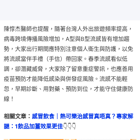
陳惇杰醫師也提醒，隨著台灣人外出旅遊頻率提高，
病毒跨境傳播風險增加，A型與B型流感皆有增加趨
勢，大家出行期間應特別注意個人衛生與防護，以免
將流感當伴手禮（手信）帶回家。春季流感看似低
調，卻潛藏威脅，大家除了留意重症警訊，也應善用
疫苗預防才能降低感染與併發症風險。流感不能輕
忽，早期診斷、用對藥、預防到位，才能守住健康防
線！
相關文章：
感冒飲食｜熱可樂治感冒真唔真？專家解
謎：1飲品加薑效果更佳
👇👇👇