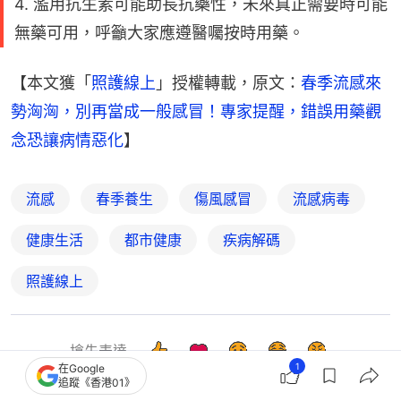
4. 濫用抗生素可能助長抗藥性，未來真正需要時可能
無藥可用，呼籲大家應遵醫囑按時用藥。
【本文獲「
照護線上
」授權轉載，原文：
春季流感來
勢洶洶，別再當成一般感冒！專家提醒，錯誤用藥觀
念恐讓病情惡化
】
流感
春季養生
傷風感冒
流感病毒
健康生活
都市健康
疾病解碼
照護線上
搶先表達
1
在Google
追蹤《香港01》