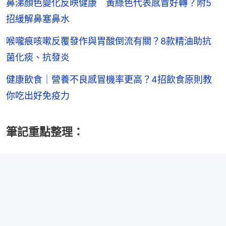
鼻涕顏色變化反映健康 黃綠色代表感冒好轉？附5
招緩解鼻塞鼻水
喉嚨痕咳嗽反覆發作與胃酸倒流有關？8款精油助抗
菌化痰、抗發炎
健康飲食｜營養不良感冒機率更高？4招飲食原則教
你吃出好免疫力
筆記重點整理：