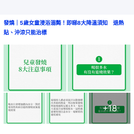
發燒｜5歲女童浸浴溺斃！即睇8大降溫須知　退熱
貼、沖涼只能治標
+
18