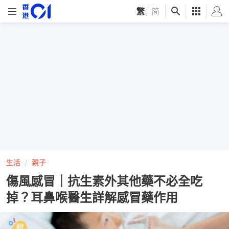
繁
|
简
生活
親子
傷風感冒｜抗生素外其他藥不必全吃
掉？耳鼻喉醫生詳解感冒藥作用