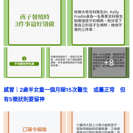
+
8
感冒｜2歲半女童一個月睇15次醫生　或屬正常　但
有5徵狀則要留神