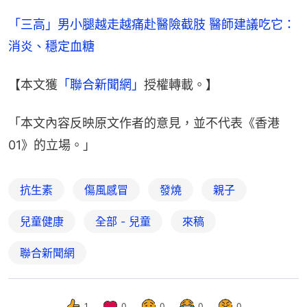
「三高」男小腿越走越痛赴醫險截肢 醫師建議吃它：
消炎、穩定血糖
【本文獲
「聯合新聞網」
授權轉載。】
「本文內容反映原文作者的意見，並不代表《香港
01》的立場。」
抗生素
傷風感冒
發燒
親子
兒童健康
全部 - 兒童
來稿
聯合新聞網
1
0
0
0
0