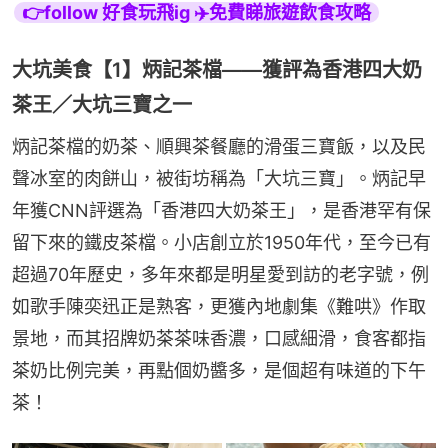
👉follow 好食玩飛ig ✈️免費睇旅遊飲食攻略
大坑美食【1】炳記茶檔——獲評為香港四大奶
茶王／大坑三寶之一
炳記茶檔的奶茶、順興茶餐廳的滑蛋三寶飯，以及民
聲冰室的肉餅山，被街坊稱為「大坑三寶」。炳記早
年獲CNN評選為「香港四大奶茶王」，是香港罕有保
留下來的鐵皮茶檔。小店創立於1950年代，至今已有
超過70年歷史，多年來都是明星愛到訪的老字號，例
如歌手陳奕迅正是熟客，更獲內地劇集《難哄》作取
景地，而其招牌奶茶茶味香濃，口感細滑，食客都指
茶奶比例完美，再點個奶醬多，是個超有味道的下午
茶！