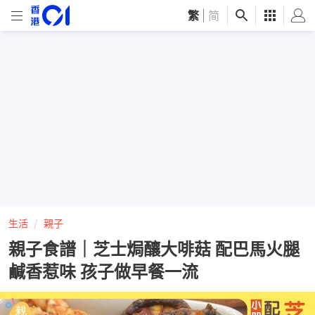
繁
|
简
生活
親子
親子食譜｜芝士焗釀大啡菇 配巴馬火腿
鹹香惹味 孩子做早餐一流