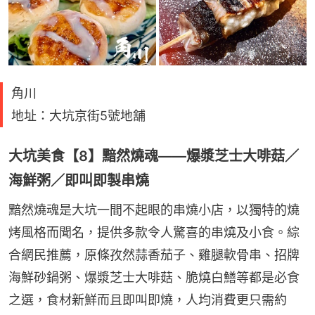
角川
地址：大坑京街5號地舖
大坑美食【8】黯然燒魂——爆漿芝士大啡菇／
海鮮粥／即叫即製串燒
黯然燒魂是大坑一間不起眼的串燒小店，以獨特的燒
烤風格而聞名，提供多款令人驚喜的串燒及小食。綜
合網民推薦，原條孜然蒜香茄子、雞腿軟骨串、招牌
海鮮砂鍋粥、爆漿芝士大啡菇、脆燒白鱔等都是必食
之選，食材新鮮而且即叫即燒，人均消費更只需約