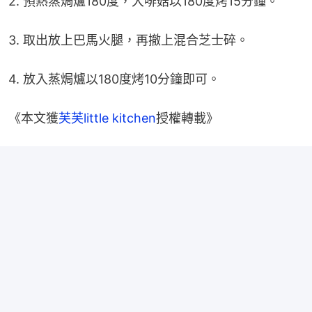
2. 預熱蒸焗爐180度，大啡菇以180度烤15分鐘。
3. 取出放上巴馬火腿，再撤上混合芝士碎。
4. 放入蒸焗爐以180度烤10分鐘即可。
《本文獲
芙芙little kitchen
授權轉載》