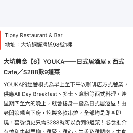
Tipsy Restaurant & Bar
地址：大坑銅鑼灣道98號1樓
大坑美食【6】YOUKA——日式居酒屋 x 西式
Cafe／$288歎9道菜
YOUKA的經營模式為早上至下午以咖啡店方式營業，
供應All Day Breakfast、多士、意粉等西式料理，逢
星期四至六的晚上，就會搖身一變為日式居酒屋！由
老闆娘親自下廚，炮製多款串燒，全部均是即叫即
燒，套餐價更只需$288就可以食到9道菜！必食推介
有燒和牛封門柳、雞腎、雞心、牛舌及雞腿肉，主食