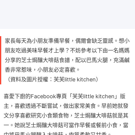
家長每天為小朋友準備早餐，偶爾會缺乏靈感。想小
朋友吃過美味早餐才上學？不妨參考以下由一名媽媽
分享的芝士焗釀大啡菇食譜，配以巴馬火腿，充滿鹹
香非常惹味，小朋友必定喜歡。
（資料及圖片授權：芙芙little kitchen）
喜愛下廚的Facebook專頁「芙芙little kitchen」版
主，喜歡透過不斷嘗試，做出家常美食。早前她就發
文分享喜歡研究小食類食物，芝士焗釀大啡菇就是其
一。她說芝士焗釀大啡菇可當作早餐或餐前小食，當
中將巴馬火腿釀入大啡菇，肉質柔軟又甘香。