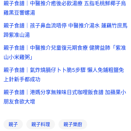
親子食譜｜中醫推介癒後必飲湯療 五指毛桃鮮椰子烏
雞黑豆響螺湯
親子食譜｜孩子鼻血流唔停 中醫推介湯水 蓮藕竹庶馬
蹄紫准山湯
親子食譜｜中醫推介兒童復元期食療 健脾益肺「紫准
山小米雞粥」
親子食譜｜氣炸燒腩仔卜卜脆5步驟 懶人免鋪粗鹽免
上針新手都成功
親子食譜｜港媽分享無辣味日式咖哩飯食譜 加蘋果小
朋友食欲大增
親子
親子料理
親子樂廚