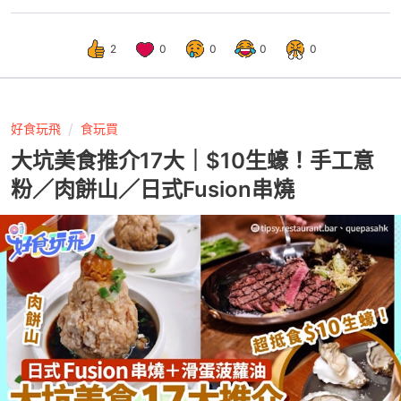
2
0
0
0
0
好食玩飛
食玩買
大坑美食推介17大｜$10生蠔！手工意
粉／肉餅山／日式Fusion串燒