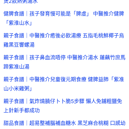
煲2款熱粥湯水
健脾食譜｜孩子發育慢可能是「脾虛」 中醫推介健脾
「紫淮山水」
親子食譜｜中醫推介癒後必飲湯療 五指毛桃鮮椰子烏
雞黑豆響螺湯
親子食譜｜孩子鼻血流唔停 中醫推介湯水 蓮藕竹庶馬
蹄紫准山湯
親子食譜｜中醫推介兒童復元期食療 健脾益肺「紫准
山小米雞粥」
親子食譜｜氣炸燒腩仔卜卜脆5步驟 懶人免鋪粗鹽免
上針新手都成功
甜品食譜｜超易整補腦補血糖水 黑芝麻合桃糊 口感幼