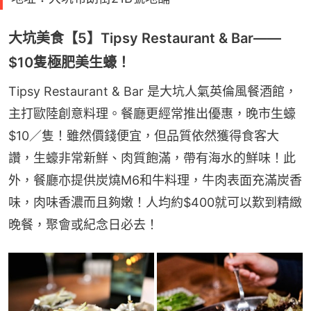
大坑美食【5】Tipsy Restaurant & Bar——
$10隻極肥美生蠔！
Tipsy Restaurant & Bar 是大坑人氣英倫風餐酒館，
主打歐陸創意料理。餐廳更經常推出優惠，晚市生蠔
$10／隻！雖然價錢便宜，但品質依然獲得食客大
讚，生蠔非常新鮮、肉質飽滿，帶有海水的鮮味！此
外，餐廳亦提供炭燒M6和牛料理，牛肉表面充滿炭香
味，肉味香濃而且夠嫩！人均約$400就可以歎到精緻
晚餐，聚會或紀念日必去！