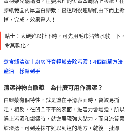
置物架充滿鏽漬，在要處理的位置四周貼上膠紙，在
膠紙範圍內厚塗白膠漿，變透明後連膠紙由下而上撕
掉，完成，效果驚人！
貼士：太硬難以扯下時，可先用毛巾沾熱水敷一下，
令其軟化。
煮食爐清潔｜廚房孖寶輕鬆去除污漬！4個簡單方法 
鹽油一樣幫到手
清潔神物白膠漿 為什麼可用作清潔？
白膠漿有個特性，就是塗在平滑表面時，會較易撕
走，相反，在凹凸不平的表面，黏着力會增強，所以
遇上污漬和鐵鏽時，就會展現強大黏力。而且流質易
於滲透，可到達抹布難以到達的地方，乾後一扯即