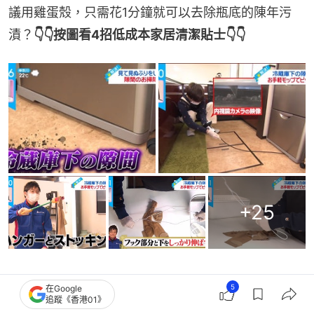
議用雞蛋殼，只需花1分鐘就可以去除瓶底的陳年污
漬？
👇👇按圖看4招低成本家居清潔貼士👇👇
+
25
5
在Google
追蹤《香港01》