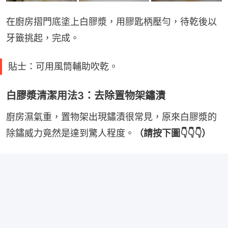
在廚房摺門底塗上白膠漿，用膠匙柄壓勻，待乾後以
牙籤挑起，完成。
貼士：可用風筒輔助吹乾。
白膠漿清潔用法3：去除置物架鏽漬
廚房濕氣重，置物架出現鏽漬很常見，原來白膠漿的
除鏽威力竟然是達到驚人程度。
（請按下圖👇👇👇）