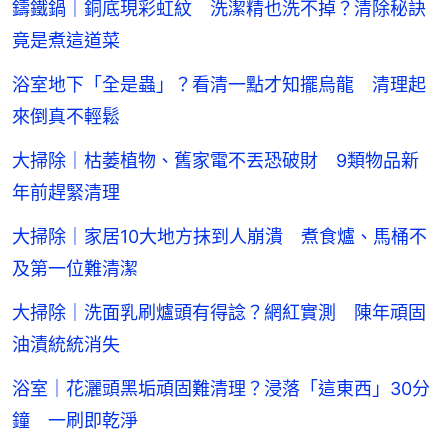
鑄鐵鍋｜銅底現彩虹紋 洗潔精也洗不掉？清除秘訣
竟是煮這道菜
浴室地下「全是蟲」？看清一點才知擺烏龍 清理起
來倒真不輕鬆
大掃除｜枯萎植物、舊家電不丟恐破財 9類物品新
年前趕緊清理
大掃除｜家居10大地方抹到人崩潰 煮食爐、馬桶不
及第一位難清潔
大掃除｜洗面乳刷爐頭有得諗？網紅實測 陳年頑固
油漬統統消失
浴室｜花灑頭黑垢頑固難清理？浸落「這東西」30分
鐘 一刷即乾淨