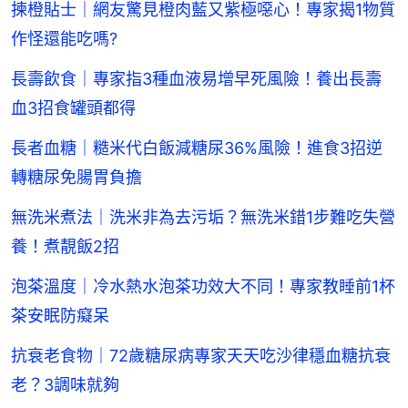
揀橙貼士｜網友驚見橙肉藍又紫極噁心！專家揭1物質
作怪還能吃嗎?
長壽飲食｜專家指3種血液易增早死風險！養出長壽
血3招食罐頭都得
長者血糖｜糙米代白飯減糖尿36%風險！進食3招逆
轉糖尿免腸胃負擔
無洗米煮法｜洗米非為去污垢？無洗米錯1步難吃失營
養！煮靚飯2招
泡茶溫度｜冷水熱水泡茶功效大不同！專家教睡前1杯
茶安眠防癡呆
抗衰老食物｜72歲糖尿病專家天天吃沙律穩血糖抗衰
老？3調味就夠