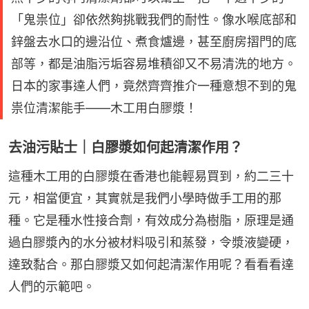
「鬼祟位」卻依然夠挑戰我們的耐性。像水喉底部和
鋅盤去水口的邊沿位、煮食爐邊，甚至廚房摺門的底
部等，都是油脂污垢容易堆積卻又不易清洗的地方。
日本的家事達人們，竟然齊齊推介一種意想不到的鬼
祟位清潔能手——木工用白膠漿！
去油污貼士｜白膠漿如何起清潔作用？
這種木工用的白膠漿在香港也能輕易買到，約二三十
元，相當便宜，其實就是我們小學時做手工用的那
種。它是種水性接合劑，有效成分為樹脂，原理是通
過白膠漿內的水分被材料吸引和蒸發，令漿液變硬，
達致黏合。那白膠漿又如何起清潔作用呢？看看看達
人們的示範吧。