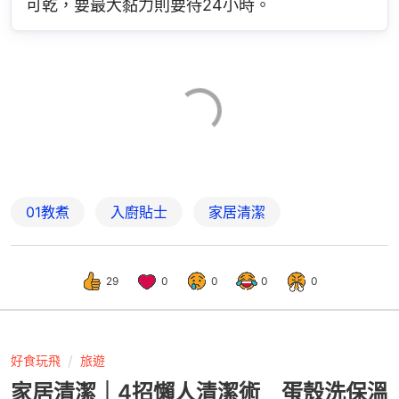
可乾，要最大黏力則要待24小時。
01教煮
入廚貼士
家居清潔
29
0
0
0
0
好食玩飛
旅遊
家居清潔｜4招懶人清潔術 蛋殼洗保溫