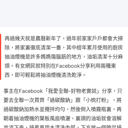
再過幾天就是農曆新年了，過年前家家戶戶都會大掃
除，將家裏徹底清潔一番，其中經年累月使用的廚房
抽油煙機是許多媽媽傷腦筋的地方，油垢清潔十分麻
煩。有女網民就特別在Facebook分享利用兩種東
西，即可輕鬆將抽油煙機清洗乾淨。
事主在Facebook「我愛全聯-好物老實説」分享，只
要去全聯一次買齊「過碳酸鈉」跟「小梳打粉」，將
過碳酸鈉加熱水並攪拌均勻，然後倒入噴霧瓶裏，再
朝着抽油煙機的葉板風扇噴灑，裏頭的油垢就會溶解
並流下來，接着再用水清洗內部，下方放一個臉盆接