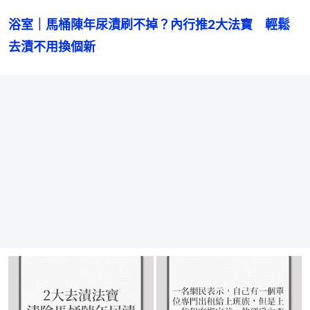
浴室｜馬桶陳年尿漬刷不掉？內行推2大法寶　輕鬆
去漬不用換個新