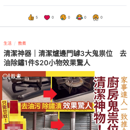
5
0
0
0
0
生活
教煮
清潔神器｜清潔爐邊門罅3大鬼祟位 去
油除鏽1件$20小物效果驚人