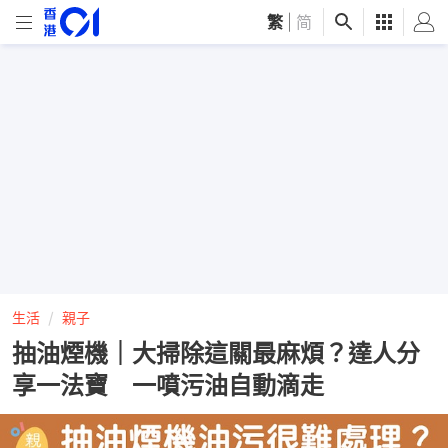
繁
|
简
生活
親子
抽油煙機｜大掃除這關最麻煩？達人分
享一法寶 一噴污油自動滴走