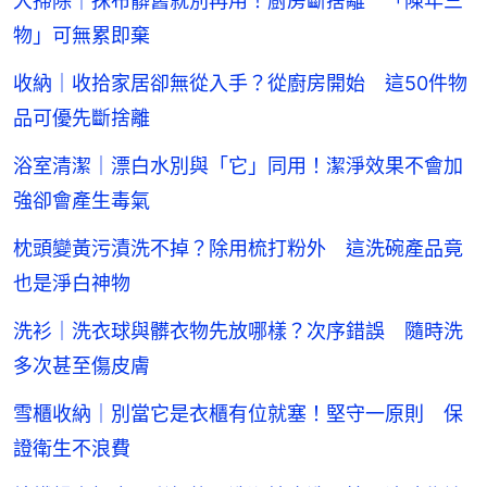
大掃除｜抹布髒舊就別再用！廚房斷捨離 「陳年三
物」可無累即棄
收納｜收拾家居卻無從入手？從廚房開始 這50件物
品可優先斷捨離
浴室清潔｜漂白水別與「它」同用！潔淨效果不會加
強卻會產生毒氣
枕頭變黃污漬洗不掉？除用梳打粉外 這洗碗產品竟
也是淨白神物
洗衫｜洗衣球與髒衣物先放哪樣？次序錯誤 隨時洗
多次甚至傷皮膚
雪櫃收納｜別當它是衣櫃有位就塞！堅守一原則 保
證衛生不浪費