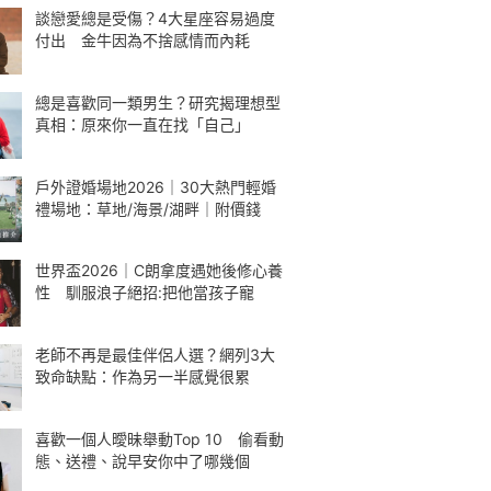
談戀愛總是受傷？4大星座容易過度
付出 金牛因為不捨感情而內耗
總是喜歡同一類男生？研究揭理想型
真相：原來你一直在找「自己」
戶外證婚場地2026｜30大熱門輕婚
禮場地：草地/海景/湖畔｜附價錢
世界盃2026｜C朗拿度遇她後修心養
性 馴服浪子絕招:把他當孩子寵
老師不再是最佳伴侶人選？網列3大
致命缺點：作為另一半感覺很累
喜歡一個人曖昧舉動Top 10 偷看動
態、送禮、說早安你中了哪幾個