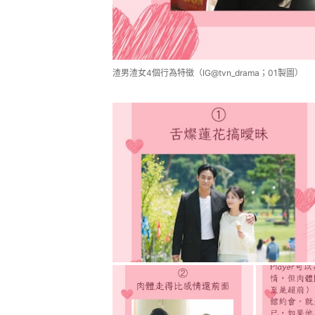
渣男渣女4個行為特徵（IG@tvn_drama；01製圖）