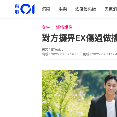
港聞
娛樂
酒店優惠碼
天氣消
女生
談情說性
對方攞畀EX傷過做
撰文：
ETtoday
出版：
2025-01-02 19:33
更新：
2025-02-21 12: