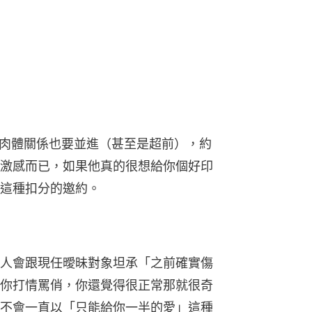
，但肉體關係也要並進（甚至是超前），約
激感而已，如果他真的很想給你個好印
這種扣分的邀約。
人會跟現任曖昧對象坦承「之前確實傷
你打情罵俏，你還覺得很正常那就很奇
不會一直以「只能給你一半的愛」這種