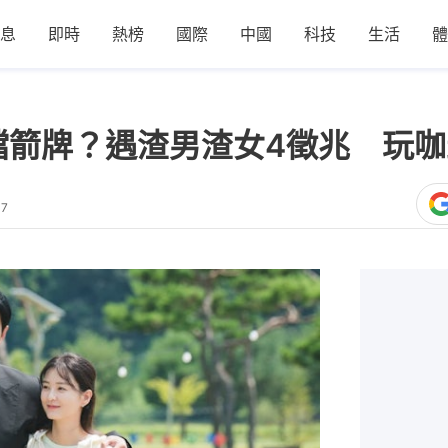
息
即時
熱榜
國際
中國
科技
生活
體
擋箭牌？遇渣男渣女4徵兆 玩
47