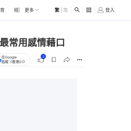
育
經濟
更多
01深圳
繁
觀點
|
简
健康
好食玩飛
登入
女
咖最常用感情藉口
3
在Google
追蹤《香港01》