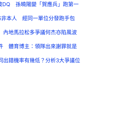
被DQ 孫曉陽變「賀應兵」跑第一
碼布非本人 經同一單位分發跑手包
英 內地馬拉松多爭議何杰亦陷風波
事件 體育博主：領隊出來謝罪就是
手同出錯機率有幾低？分析3大爭議位