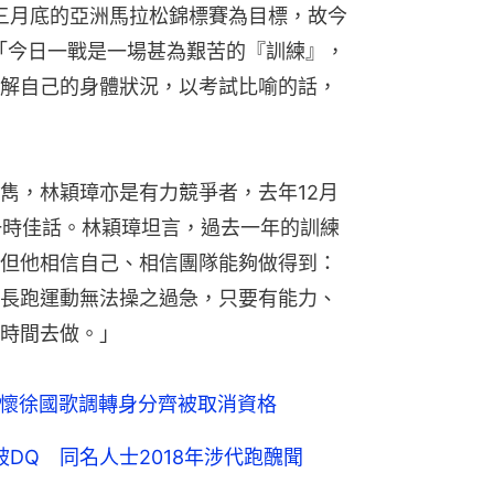
以三月底的亞洲馬拉松錦標賽為目標，故今
」：「今日一戰是一場甚為艱苦的『訓練』，
解自己的身體狀況，以考試比喻的話，
雋，林穎璋亦是有力競爭者，去年12月
一時佳話。林穎璋坦言，過去一年的訓練
但他相信自己、相信團隊能夠做得到：
長跑運動無法操之過急，只要有能力、
時間去做。」
捷懷徐國歌調轉身分齊被取消資格
被DQ 同名人士2018年涉代跑醜聞