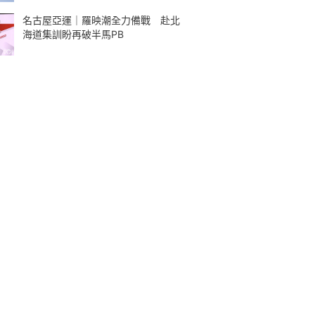
名古屋亞運｜羅映潮全力備戰 赴北
海道集訓盼再破半馬PB