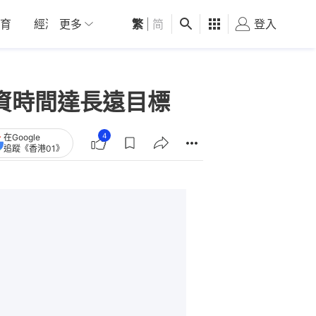
育
經濟
更多
01深圳
繁
觀點
|
简
健康
好食玩飛
登入
女
資時間達長遠目標
4
在Google
追蹤《香港01》