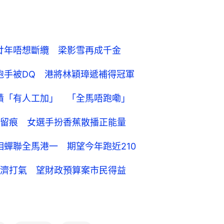
足廿年唔想斷纜 梁影雪再成千金
跑手被DQ 港將林穎璋遞補得冠軍
成績「有人工加」 「全馬唔跑嘞」
留痕 女選手扮香蕉散播正能量
亮相蟬聯全馬港一 期望今年跑近210
濟打氣 望財政預算案市民得益