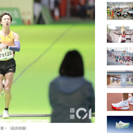
冠軍。（高詩琦攝）