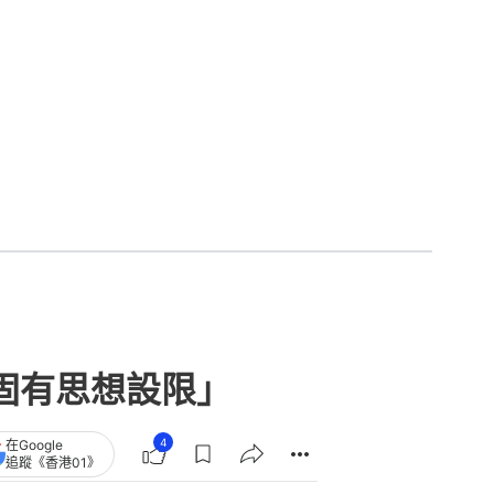
固有思想設限」
4
在Google
追蹤《香港01》