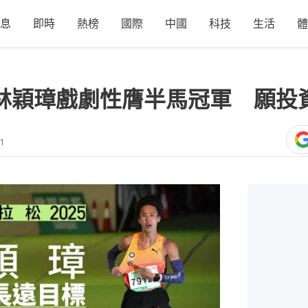
息
即時
熱榜
國際
中國
科技
生活
體
｜林穎璋戲劇性膺半馬冠軍 願投
1