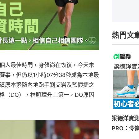
熱門文
個人最佳時間，身體尚在恢復，今天未
事，但仍以1小時07分38秒成為本地最
績原本緊隨內地跑手劉艾岩及藍懷捷之
格（DQ），林穎璋升上第一，DQ原因
梁德洋實測HOK
PRO：令