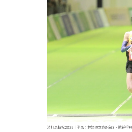
渣打馬拉松2025｜半馬：林穎璋本身跑第3，遞補得