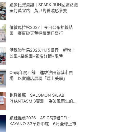
跑步比賽資訊｜SPARK RUN回歸路跑
全封萬宜路 黃尹雋曾曉彤參賽
倫敦馬拉松2027｜今日公布抽籤結
果 賽事破天荒連續兩日舉行
港珠澳半馬2026.11.15舉行 新增十
公里+路線圖+報名詳情+限時
On兩年開四舖 進駐沙田新城市廣
場 以實體店展現「瑞士美學」
跑鞋推薦｜SALOMON S/LAB
PHANTASM 3實測 為破風而生的碳
板跑鞋
跑鞋推薦2026｜ASICS跑鞋GEL-
KAYANO 33革新中底 6月全球上市