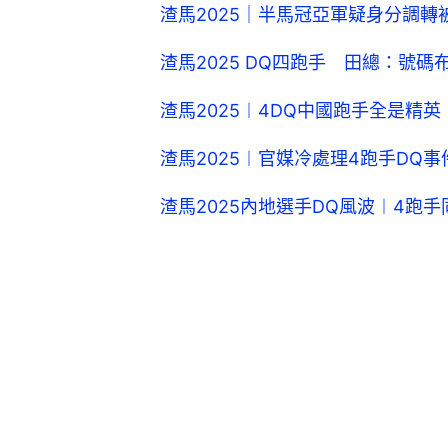
渣馬2025｜半馬冠亞軍疑身分調轉
渣馬2025 DQ四跑手 田總：號
渣馬2025︱4DQ中國跑手全是精
渣馬2025︱官媒冷處理4跑手DQ
渣馬2025內地選手DQ風波︱4跑