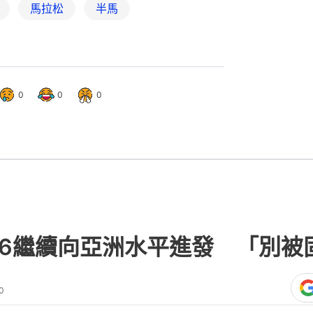
馬拉松
半馬
0
0
0
26繼續向亞洲水平進發 「別被
0