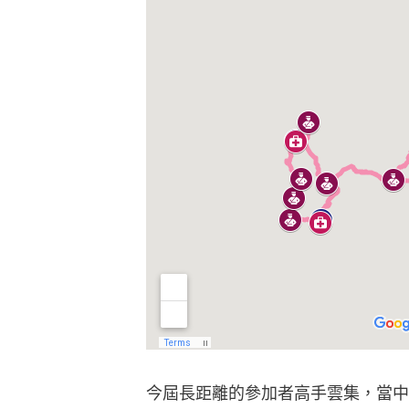
今屆長距離的參加者高手雲集，當中
哥，他是上屆香港山路錦標賽長距離
跑世錦賽；另外，他在去年底的10
對上兩屆香港山路錦標賽成績：
謝覺偉香港山路錦標賽封王　「港一
香港山路錦標賽2022｜渣馬亞軍