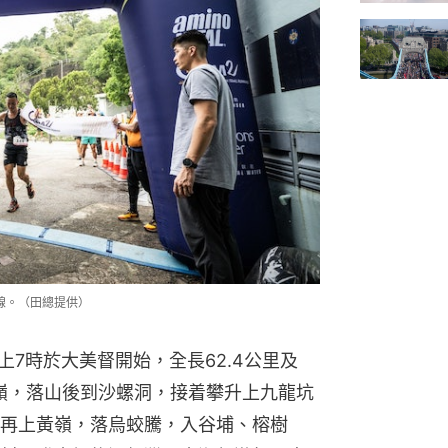
線。（田總提供）
上7時於大美督開始，全長62.4公里及
黃嶺，落山後到沙螺洞，接着攀升上九龍坑
再上黃嶺，落烏蛟騰，入谷埔、榕樹