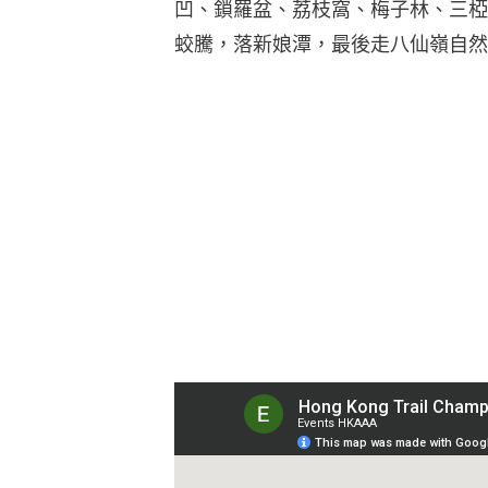
凹、鎖羅盆、荔枝窩、梅子林、三椏
蛟騰，落新娘潭，最後走八仙嶺自然