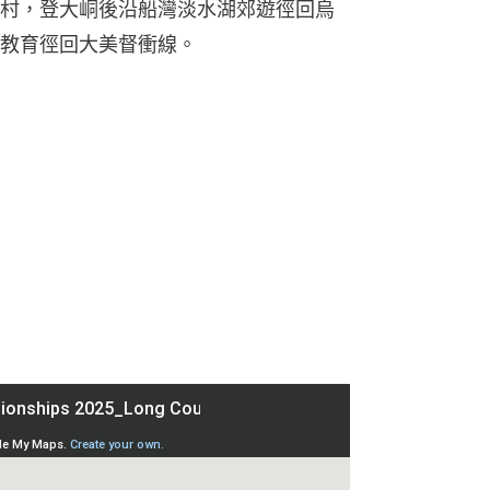
村，登大峒後沿船灣淡水湖郊遊徑回烏
教育徑回大美督衝線。