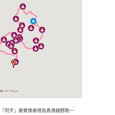
「阿歹」謝覺偉被視為香港越野跑一
冠軍，連續兩屆代表港隊參加山路越野
0公里超馬世錦賽勇奪第八名。
」說的是人生感觸與香港抱負
過江龍封王　季軍爭奪出現奇景