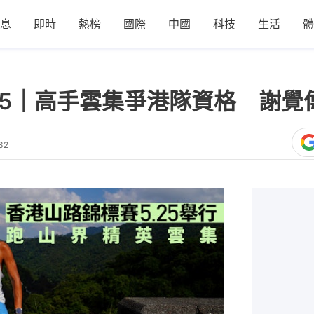
息
即時
熱榜
國際
中國
科技
生活
體
25｜高手雲集爭港隊資格 謝覺
32