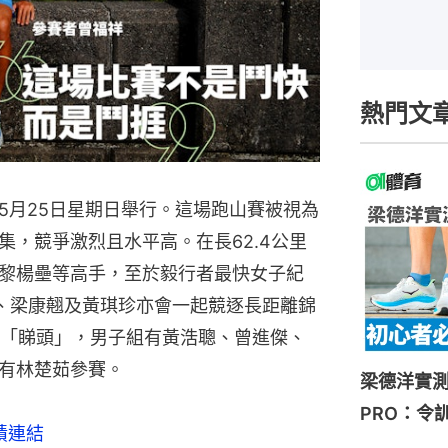
熱門文
5月25日星期日舉行。這場跑山賽被視為
集，競爭激烈且水平高。在長62.4公里
黎楊壘等高手，至於毅行者最快女子紀
、梁康翹及黃琪珍亦會一起競逐長距離錦
有「睇頭」，男子組有黃浩聰、曾進傑、
有林楚茹參賽。
梁德洋實測HOK
PRO：令
績連結