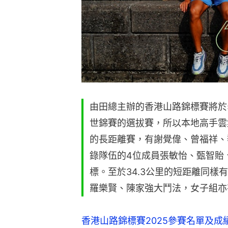
由田總主辦的香港山路錦標賽將於
世錦賽的選拔賽，所以本地高手雲
的長距離賽，有謝覺偉、曾福祥、
錄隊伍的4位成員張敏怡、甄智貽
標。至於34.3公里的短距離同樣
羅樂賢、陳家強大鬥法，女子組亦
香港山路錦標賽2025參賽名單及成