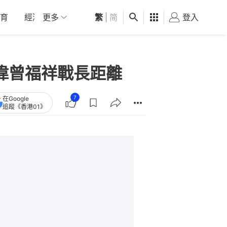
育
經濟
更多
01深圳
繁
觀點
|
简
健康
好食玩飛
登入
女
偉曾福祥戰長距離
7
在Google
追蹤《香港01》