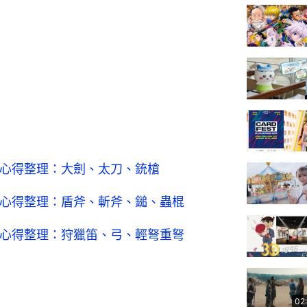
動作心得整理：大劍、太刀、銃槍
動作心得整理：盾斧、斬斧、鎚、蟲棍
動作心得整理：狩獵笛、弓、輕弩重弩
02