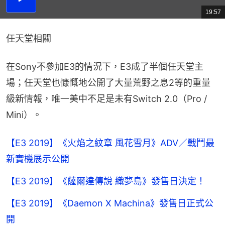
播
放
19:57
總
影
共
片
時
間
任天堂相關
在Sony不參加E3的情況下，E3成了半個任天堂主
場；任天堂也慷慨地公開了大量荒野之息2等的重量
級新情報，唯一美中不足是未有Switch 2.0（Pro / 
Mini）。
【E3 2019】《火焰之紋章 風花雪月》ADV／戰鬥最
新實機展示公開
【E3 2019】《薩爾達傳說 織夢島》發售日決定！
【E3 2019】《Daemon X Machina》發售日正式公
開