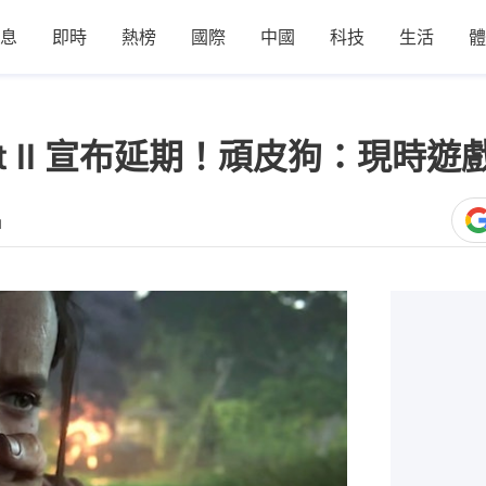
息
即時
熱榜
國際
中國
科技
生活
體
s Part II 宣布延期！頑皮狗：現
1