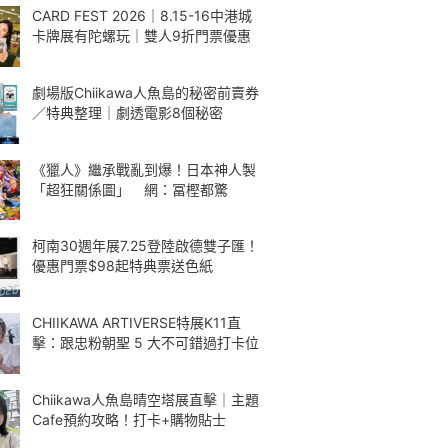
CARD FEST 2026｜8.15-16中港城
卡牌展有陀螺玩｜雙人9折門票優惠
劇場版Chiikawa人魚島的秘密前賣券
／特典整理｜劇透電影8個秘密
《獵人》繼承戰亂到爆！日本神人製
「超狂關係圖」 網：冨樫都驚
柯南30週年展7.25登陸啟德雙子匯！
優惠門票$98起特典票送色紙
CHIIKAWA ARTIVERSE特展K11直
擊：跟忠粉朝聖 5 大不可錯過打卡位
Chiikawa人魚島晴空塔展直擊｜主題
Cafe預約攻略！打卡+購物貼士