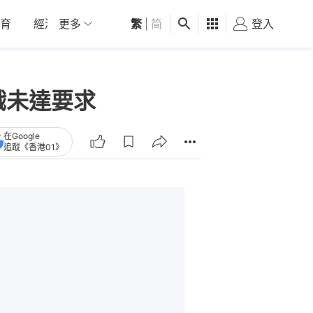
育
經濟
更多
01深圳
繁
觀點
|
简
健康
好食玩飛
登入
女
時遊戲未達要求
在Google
追蹤《香港01》