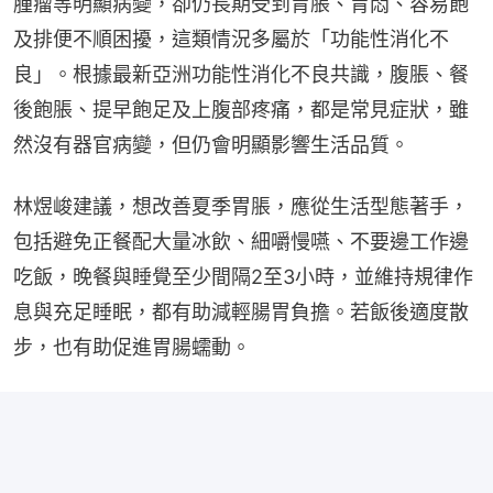
腫瘤等明顯病變，卻仍長期受到胃脹、胃悶、容易飽
及排便不順困擾，這類情況多屬於「功能性消化不
良」。根據最新亞洲功能性消化不良共識，腹脹、餐
後飽脹、提早飽足及上腹部疼痛，都是常見症狀，雖
然沒有器官病變，但仍會明顯影響生活品質。
林煜峻建議，想改善夏季胃脹，應從生活型態著手，
包括避免正餐配大量冰飲、細嚼慢嚥、不要邊工作邊
吃飯，晚餐與睡覺至少間隔2至3小時，並維持規律作
息與充足睡眠，都有助減輕腸胃負擔。若飯後適度散
步，也有助促進胃腸蠕動。