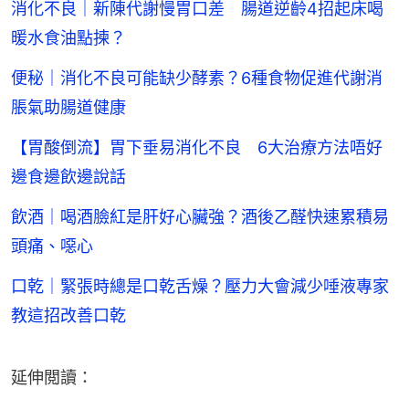
消化不良｜新陳代謝慢胃口差 腸道逆齡4招起床喝
暖水食油點揀？
便秘｜消化不良可能缺少酵素？6種食物促進代謝消
脹氣助腸道健康
【胃酸倒流】胃下垂易消化不良 6大治療方法唔好
邊食邊飲邊說話
飲酒｜喝酒臉紅是肝好心臟強？酒後乙醛快速累積易
頭痛、噁心
口乾｜緊張時總是口乾舌燥？壓力大會減少唾液專家
教這招改善口乾
延伸閲讀：