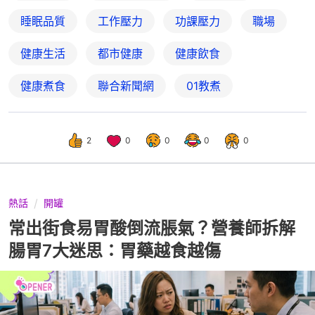
睡眠品質
工作壓力
功課壓力
職場
健康生活
都市健康
健康飲食
健康煮食
聯合新聞網
01教煮
2
0
0
0
0
熱話
開罐
常出街食易胃酸倒流脹氣？營養師拆解
腸胃7大迷思：胃藥越食越傷