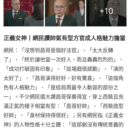
+
10
正義女神丨網民讚帥氣有型方官成人格魅力擔當
網民：「沒想到昌哥是個好法官」、「太大反轉
了」、「終於讓他當一次好人，而且轟轟烈烈的」、
「成功打破固有印象」、「這場戲很感動」、「演的
太好了」、「昌哥演得好好，好有驚喜」、「這個角
色有人格魅力」、「是結局周最令人動容的部份之
一」。不少網民還大讚昌哥保養得宜，穿上西裝且充
滿正氣的樣子相當有型：「昌哥好帥」、「西裝造型
好帥」、「身材保持得很好」；另有網民指《正義女
神》的人物性格十分立體：「這部劇沒有傳統意義的