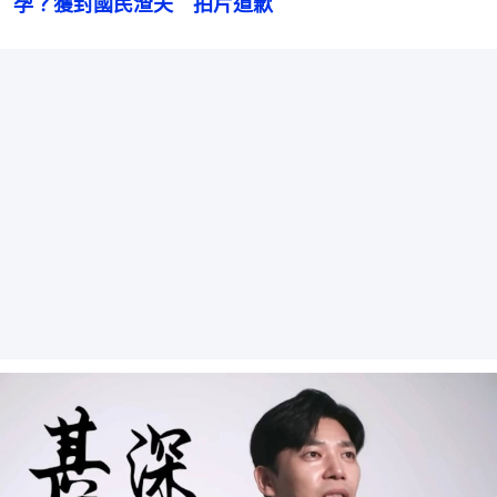
孕？獲封國民渣夫　拍片道歉