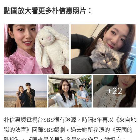
點圖放大看更多朴信惠照片：
+
22
朴信惠與電視台SBS很有淵源，時隔8年再以《來自地
獄的法官》回歸SBS戲劇，過去她所參演的《天國的
階梯》、《原來是美男》全是SBS作品，她坦言：