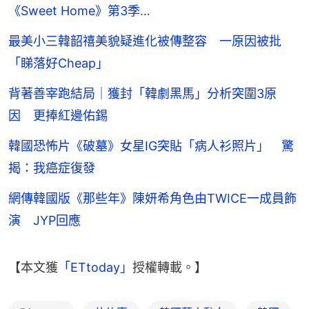
《Sweet Home》第3季…
最美小三韓韶禧美貌疑進化被傳整容 一原因被批
「睇落好Cheap」
背著善宰跑結局｜獲封「韓劇黑馬」分析突圍3原
因 更捧紅邊佑錫
韓國恐怖片《破墓》女星IG突貼「病人衫照片」 驚
揭：我癌症復發
網傳韓國版《那些年》陳妍希角色由TWICE一成員飾
演 JYP回應
【本文獲
「ETtoday」
授權轉載。】