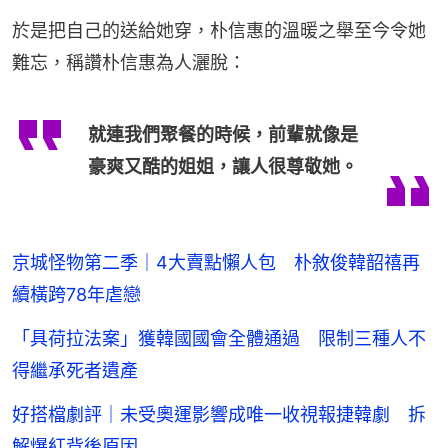
於是把自己的送給她穿，朴信惠的溫暖之舉至今令她
難忘，稱讚朴信惠為人灑脫：
就連我們聚餐的時候，前輩就像是
豪爽又酷的姐姐，讓人很尊敬她。
京城怪物第二季｜4大賣點懶人包 朴敘俊韓韶禧再
續橫跨78年虐戀
「具荷拉法案」獲韓國國會全體通過 限制三種人不
得繼承死者遺產
好搭檔劇評｜未受奧運影響成唯一收視報捷韓劇 拆
解爆紅背後原因