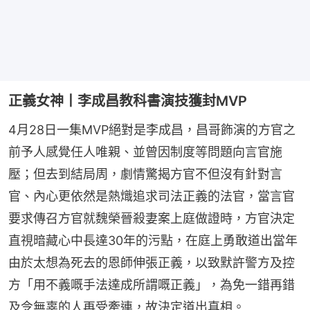
正義女神丨李成昌教科書演技獲封MVP
4月28日一集MVP絕對是李成昌，昌哥飾演的方官之
前予人感覺任人唯親、並曾因制度等問題向言官施
壓；但去到結局周，劇情驚揭方官不但沒有針對言
官、內心更依然是熱熾追求司法正義的法官，當言官
要求傳召方官就魏榮晉殺妻案上庭做證時，方官決定
直視暗藏心中長達30年的污點，在庭上勇敢道出當年
由於太想為死去的恩師伸張正義，以致默許警方及控
方「用不義嘅手法達成所謂嘅正義」，為免一錯再錯
及令無辜的人再受牽連，故決定道出真相。