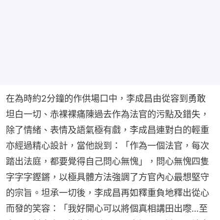
在為時約2分鐘的作供場口中，李成昌由從容到勇敢
坦白一切、赤裸裸痛陳過去作為法官的污點及錯失，
除了情緒、表情及語氣極有戲，李成昌連對白的輕重
亦經過精心設計，當他說到：「作為一個法官，每次
踏出法庭，都要覺得自己問心無愧」，問心無愧四隻
字字字鏗鏘，以極具體方法強調了方官內心最想堅守
的宗旨。坦承一切後，李成昌再如釋重負地釋出從心
而發的笑容：「我好開心可以將個真相講田出嚟…至