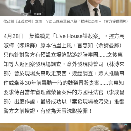
律政劇《正義女神》本周一至周五晚翡翠台八點半播映結局周。（官方提供圖片）
4月28日一集繼續是「Live House謀殺案」，控方高
淑樺（陳煒飾）原本佔盡上風，言惠知（佘詩曼飾）
只能針對警方有預設立場這點游說陪審團…...之後惠
知等人返回案發現場調查，意外發現陳警司（林溥來
飾）曾於現場夾萬取走東西，幾經調查，眾人推斷事
件或牽涉30年前轟動一時的魏榮晉殺妻案…...言惠知
要求傳召當年審理魏榮晉案件的方國柱法官（李成昌
飾）出庭作證，最終成功以「案發現場被污染」推翻
警方之前搜證，有望為天雪洗脫控罪！