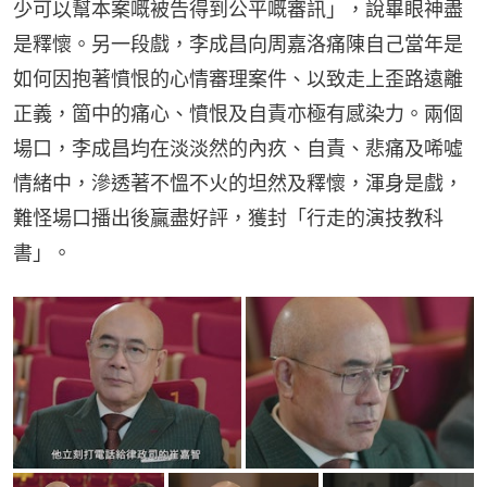
少可以幫本案嘅被告得到公平嘅審訊」，說畢眼神盡
是釋懷。另一段戲，李成昌向周嘉洛痛陳自己當年是
如何因抱著憤恨的心情審理案件、以致走上歪路遠離
正義，箇中的痛心、憤恨及自責亦極有感染力。兩個
場口，李成昌均在淡淡然的內疚、自責、悲痛及唏噓
情緒中，滲透著不慍不火的坦然及釋懷，渾身是戲，
難怪場口播出後贏盡好評，獲封「行走的演技教科
書」。