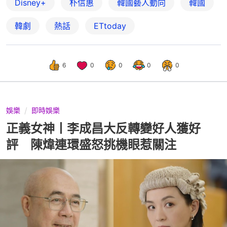
Disney+
朴信惠
韓國藝人動向
韓國
韓劇
熱話
ETtoday
6
0
0
0
0
娛樂
即時娛樂
正義女神丨李成昌大反轉變好人獲好
評 陳煒連環盛怒挑機眼惹關注