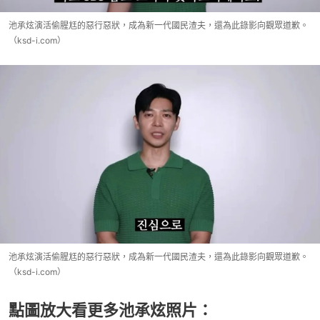
池承炫演活偷腥尪的惡行惡狀，成為新一代國民渣夫，還為此錄影向觀眾道歉。
（ksd-i.com）
池承炫演活偷腥尪的惡行惡狀，成為新一代國民渣夫，還為此錄影向觀眾道歉。
（ksd-i.com）
點圖放大看更多池承炫照片：