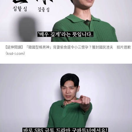
【延伸閱讀】「韓國型格男神」背妻偷食還令小三懷孕？獲封國民渣夫 拍片道歉
（ksd-i.com）