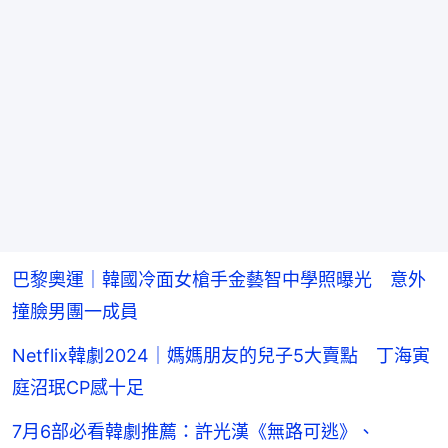
巴黎奧運｜韓國冷面女槍手金藝智中學照曝光 意外
撞臉男團一成員
Netflix韓劇2024｜媽媽朋友的兒子5大賣點 丁海寅
庭沼珉CP感十足
7月6部必看韓劇推薦：許光漢《無路可逃》、