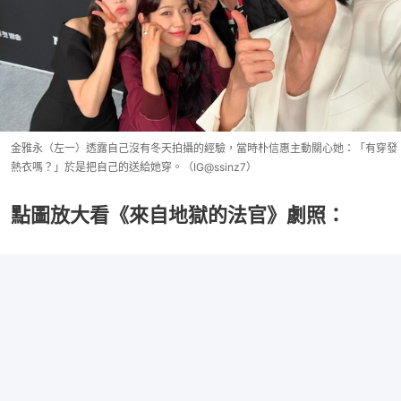
金雅永（左一）透露自己沒有冬天拍攝的經驗，當時朴信惠主動關心她：「有穿發
熱衣嗎？」於是把自己的送給她穿。（IG@ssinz7）
點圖放大看《來自地獄的法官》劇照：