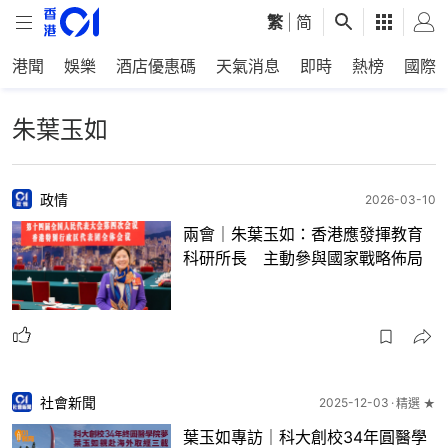
繁
|
简
港聞
娛樂
酒店優惠碼
天氣消息
即時
熱榜
國際
朱葉玉如
政情
2026-03-10
兩會｜朱葉玉如：香港應發揮教育
科研所長 主動參與國家戰略佈局
社會新聞
2025-12-03
精選 ★
葉玉如專訪｜科大創校34年圓醫學