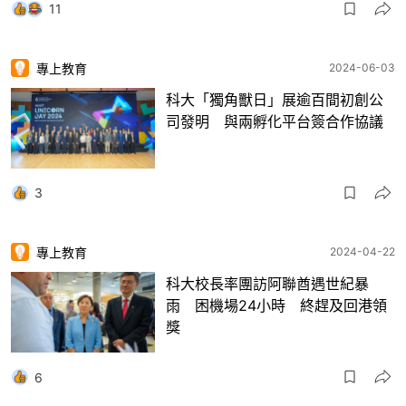
11
專上教育
2024-06-03
科大「獨角獸日」展逾百間初創公
司發明 與兩孵化平台簽合作協議
3
專上教育
2024-04-22
科大校長率團訪阿聯酋遇世紀暴
雨 困機場24小時 終趕及回港領
獎
6